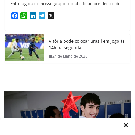
Entre agora no nosso grupo oficial e fique por dentro de
F
W
L
T
X
a
h
i
e
c
a
n
l
e
t
k
e
Vitória pode colocar Brasil em jogo às
b
s
e
g
14h na segunda
o
A
d
r
o
p
I
a
24 de junho de 2026
k
p
n
m