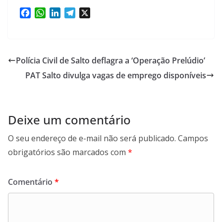
F
W
L
T
X
a
h
i
e
c
a
n
l
e
t
k
e
b
s
e
g
Polícia Civil de Salto deflagra a ‘Operação Prelúdio’
o
A
d
r
PAT Salto divulga vagas de emprego disponíveis
o
p
I
a
k
p
n
m
Deixe um comentário
O seu endereço de e-mail não será publicado.
Campos
obrigatórios são marcados com
*
Comentário
*