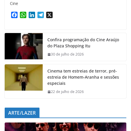
Cine
F
W
L
T
X
a
h
i
e
c
a
n
l
e
t
k
e
Confira programação do Cine Araújo
b
s
e
g
do Plaza Shopping Itu
o
A
d
r
o
p
I
a
30 de julho de 2026
k
p
n
m
Cinema tem estreias de terror, pré-
estreia de Homem-Aranha e sessões
especiais
22 de julho de 2026
ARTE/LAZER