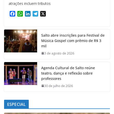
atrações incluem tributos
F
W
L
T
X
a
h
i
e
c
a
n
l
e
t
k
e
Salto abre inscrições para Festival de
b
s
e
g
Música Gospel com prêmio de R$ 3
o
A
d
r
mil
o
p
I
a
k
p
n
m
3 de agosto de 2026
Agenda Cultural de Salto reúne
teatro, dança e reflexão sobre
professores
30 de julho de 2026
ESPECIAL