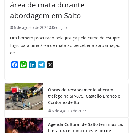
área de mata durante
abordagem em Salto
6 de agosto de 2026
Redação
Um homem procurado pela Justiça pelo crime de estupro
fugiu para uma área de mata ao perceber a aproximação
de
F
W
L
T
X
a
h
i
e
c
a
n
l
e
t
k
e
Obras de recapeamento alteram
b
s
e
g
tráfego na SP-075, Castello Branco e
o
A
d
r
Contorno de Itu
o
p
I
a
k
p
n
m
6 de agosto de 2026
Agenda Cultural de Salto tem música,
literatura e humor neste fim de