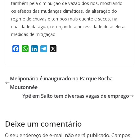
também pela diminuição de vazão dos rios, mostrando
os efeitos das mudanças climáticas, da alteração do
regime de chuvas e tempos mais quente e secos, na
qualidade da água, reforçando a necessidade de acelerar
medidas de mitigação.
F
W
L
T
X
a
h
i
e
c
a
n
l
e
t
k
e
b
s
e
g
Meliponário é inaugurado no Parque Rocha
o
A
d
r
Moutonnée
o
p
I
a
Ypê em Salto tem diversas vagas de emprego
k
p
n
m
Deixe um comentário
O seu endereço de e-mail não será publicado.
Campos