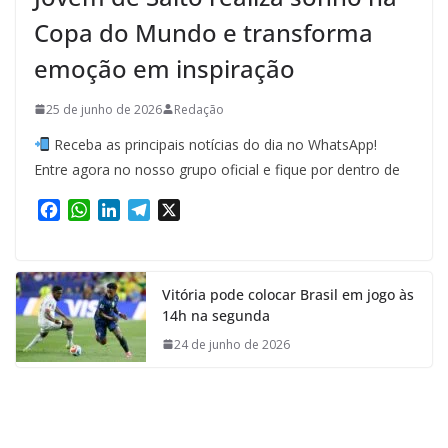
Copa do Mundo e transforma
emoção em inspiração
25 de junho de 2026
Redação
Receba as principais notícias do dia no WhatsApp!
Entre agora no nosso grupo oficial e fique por dentro de
F
W
L
T
X
a
h
i
e
c
a
n
l
e
t
k
e
Vitória pode colocar Brasil em jogo às
b
s
e
g
14h na segunda
o
A
d
r
o
p
I
a
24 de junho de 2026
k
p
n
m