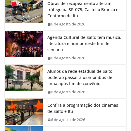
Obras de recapeamento alteram
b
s
e
g
tráfego na SP-075, Castello Branco e
o
A
d
r
Contorno de Itu
o
p
I
a
k
p
n
m
6 de agosto de 2026
Agenda Cultural de Salto tem música,
literatura e humor neste fim de
semana
6 de agosto de 2026
Alunos da rede estadual de Salto
poderão passar a usar ônibus de
linha após fim de convênio
6 de agosto de 2026
Confira a programação dos cinemas
de Salto e Itu
6 de agosto de 2026