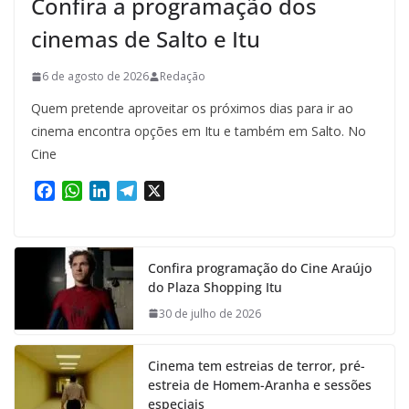
Confira a programação dos
cinemas de Salto e Itu
6 de agosto de 2026
Redação
Quem pretende aproveitar os próximos dias para ir ao
cinema encontra opções em Itu e também em Salto. No
Cine
F
W
L
T
X
a
h
i
e
c
a
n
l
e
t
k
e
Confira programação do Cine Araújo
b
s
e
g
do Plaza Shopping Itu
o
A
d
r
o
p
I
a
30 de julho de 2026
k
p
n
m
Cinema tem estreias de terror, pré-
estreia de Homem-Aranha e sessões
especiais