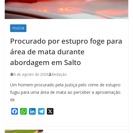
POLÍCIA
Procurado por estupro foge para
área de mata durante
abordagem em Salto
6 de agosto de 2026
Redação
Um homem procurado pela Justiça pelo crime de estupro
fugiu para uma área de mata ao perceber a aproximação
de
F
W
L
T
X
a
h
i
e
c
a
n
l
e
t
k
e