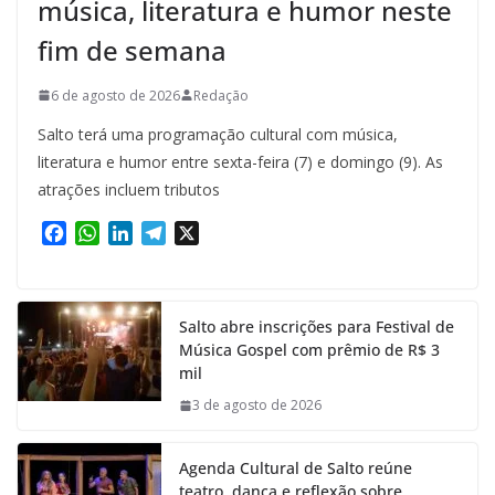
música, literatura e humor neste
fim de semana
6 de agosto de 2026
Redação
Salto terá uma programação cultural com música,
literatura e humor entre sexta-feira (7) e domingo (9). As
atrações incluem tributos
F
W
L
T
X
a
h
i
e
c
a
n
l
e
t
k
e
Salto abre inscrições para Festival de
b
s
e
g
Música Gospel com prêmio de R$ 3
o
A
d
r
mil
o
p
I
a
k
p
n
m
3 de agosto de 2026
Agenda Cultural de Salto reúne
teatro, dança e reflexão sobre