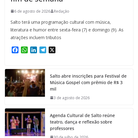
6 de agosto de 2026
Redação
Salto terá uma programação cultural com música,
literatura e humor entre sexta-feira (7) e domingo (9). As
atrações incluem tributos
F
W
L
T
X
a
h
i
e
c
a
n
l
e
t
k
e
Salto abre inscrições para Festival de
b
s
e
g
Música Gospel com prêmio de R$ 3
o
A
d
r
mil
o
p
I
a
k
p
n
m
3 de agosto de 2026
Agenda Cultural de Salto reúne
teatro, dança e reflexão sobre
professores
30 de julho de 2026