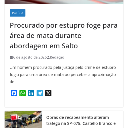
POLÍCIA
Procurado por estupro foge para
área de mata durante
abordagem em Salto
6 de agosto de 2026
Redação
Um homem procurado pela Justiça pelo crime de estupro
fugiu para uma área de mata ao perceber a aproximação
de
F
W
L
T
X
a
h
i
e
c
a
n
l
e
t
k
e
Obras de recapeamento alteram
b
s
e
g
tráfego na SP-075, Castello Branco e
o
A
d
r