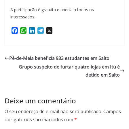
A participação é gratuita e aberta a todos os
interessados.
F
W
L
T
X
a
h
i
e
c
a
n
l
e
t
k
e
b
s
e
g
Pé-de-Meia beneficia 933 estudantes em Salto
o
A
d
r
Grupo suspeito de furtar quatro lojas em Itu é
o
p
I
a
k
p
n
m
detido em Salto
Deixe um comentário
O seu endereço de e-mail não será publicado.
Campos
obrigatórios são marcados com
*