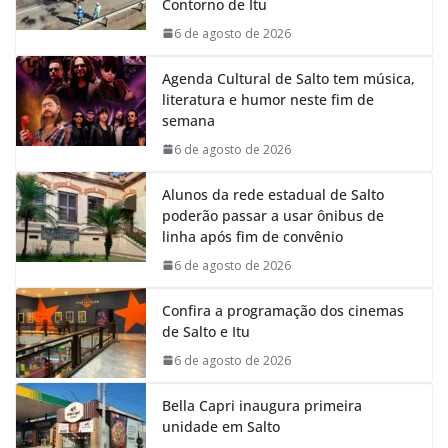
Contorno de Itu
o
p
I
a
k
p
n
m
6 de agosto de 2026
Agenda Cultural de Salto tem música,
literatura e humor neste fim de
semana
6 de agosto de 2026
Alunos da rede estadual de Salto
poderão passar a usar ônibus de
linha após fim de convênio
6 de agosto de 2026
Confira a programação dos cinemas
de Salto e Itu
6 de agosto de 2026
Bella Capri inaugura primeira
unidade em Salto