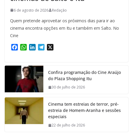
6 de agosto de 2026
Redação
Quem pretende aproveitar os próximos dias para ir ao
cinema encontra opções em Itu e também em Salto. No
Cine
F
W
L
T
X
a
h
i
e
c
a
n
l
e
t
k
e
Confira programação do Cine Araújo
b
s
e
g
do Plaza Shopping Itu
o
A
d
r
o
p
I
a
30 de julho de 2026
k
p
n
m
Cinema tem estreias de terror, pré-
estreia de Homem-Aranha e sessões
especiais
22 de julho de 2026