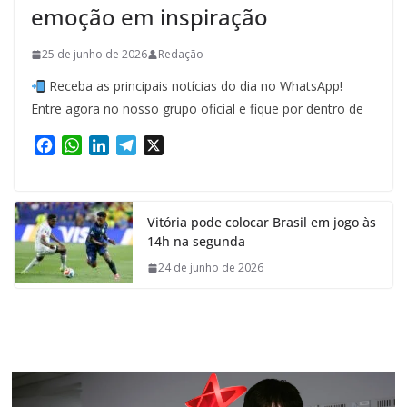
emoção em inspiração
25 de junho de 2026
Redação
Receba as principais notícias do dia no WhatsApp!
Entre agora no nosso grupo oficial e fique por dentro de
F
W
L
T
X
a
h
i
e
c
a
n
l
e
t
k
e
Vitória pode colocar Brasil em jogo às
b
s
e
g
14h na segunda
o
A
d
r
o
p
I
a
24 de junho de 2026
k
p
n
m