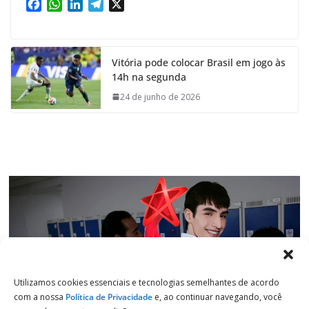
F
W
L
T
X
a
h
i
e
c
a
n
l
e
t
k
e
Vitória pode colocar Brasil em jogo às
b
s
e
g
14h na segunda
o
A
d
r
o
p
I
a
24 de junho de 2026
k
p
n
m
Utilizamos cookies essenciais e tecnologias semelhantes de acordo
com a nossa
Política de Privacidade
e, ao continuar navegando, você