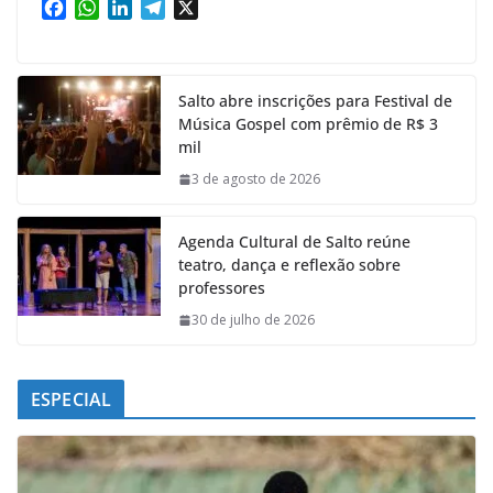
F
W
L
T
X
a
h
i
e
c
a
n
l
e
t
k
e
Salto abre inscrições para Festival de
b
s
e
g
Música Gospel com prêmio de R$ 3
o
A
d
r
mil
o
p
I
a
k
p
n
m
3 de agosto de 2026
Agenda Cultural de Salto reúne
teatro, dança e reflexão sobre
professores
30 de julho de 2026
ESPECIAL