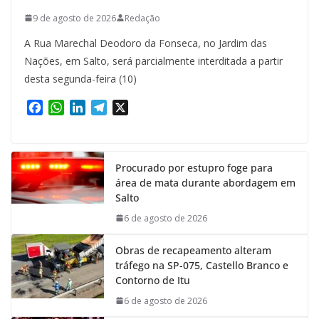
9 de agosto de 2026
Redação
A Rua Marechal Deodoro da Fonseca, no Jardim das
Nações, em Salto, será parcialmente interditada a partir
desta segunda-feira (10)
F
W
L
T
X
a
h
i
e
c
a
n
l
e
t
k
e
Procurado por estupro foge para
b
s
e
g
área de mata durante abordagem em
o
A
d
r
Salto
o
p
I
a
k
p
n
m
6 de agosto de 2026
Obras de recapeamento alteram
tráfego na SP-075, Castello Branco e
Contorno de Itu
6 de agosto de 2026