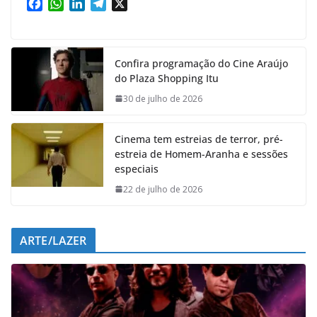
F
W
L
T
X
a
h
i
e
c
a
n
l
e
t
k
e
Confira programação do Cine Araújo
b
s
e
g
do Plaza Shopping Itu
o
A
d
r
o
p
I
a
30 de julho de 2026
k
p
n
m
Cinema tem estreias de terror, pré-
estreia de Homem-Aranha e sessões
especiais
22 de julho de 2026
ARTE/LAZER