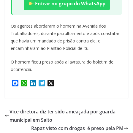
Entrar no grupo do WhatsApp
Os agentes abordaram o homem na Avenida dos
Trabalhadores, durante patrulhamento e após constatar
que havia um mandado de prisão contra ele, o
encaminharam ao Plantão Policial de Itu.
O homem ficou preso após a lavratura do boletim de
ocorrência.
F
W
L
T
X
a
h
i
e
c
a
n
l
e
t
k
e
b
s
e
g
Vice-diretora diz ter sido ameaçada por guarda
o
A
d
r
municipal em Salto
o
p
I
a
Rapaz visto com drogas é preso pela PM
k
p
n
m