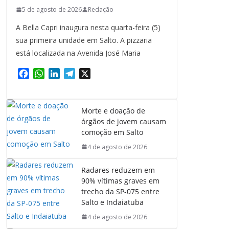
5 de agosto de 2026
Redação
A Bella Capri inaugura nesta quarta-feira (5)
sua primeira unidade em Salto. A pizzaria
está localizada na Avenida José Maria
F
W
L
T
X
a
h
i
e
c
a
n
l
e
t
k
e
Morte e doação de
b
s
e
g
órgãos de jovem causam
o
A
d
r
comoção em Salto
o
p
I
a
4 de agosto de 2026
k
p
n
m
Radares reduzem em
90% vítimas graves em
trecho da SP-075 entre
Salto e Indaiatuba
4 de agosto de 2026