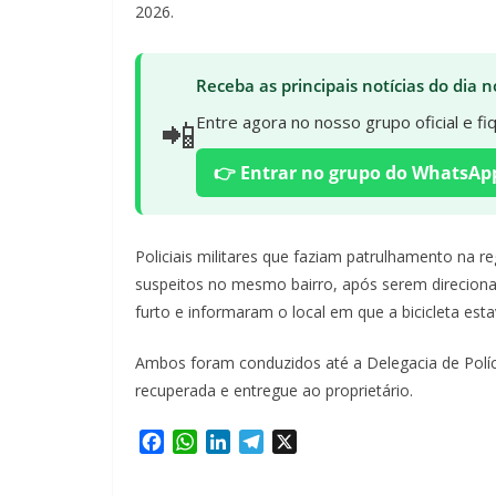
2026.
Receba as principais notícias do dia
📲
Entre agora no nosso grupo oficial e f
👉 Entrar no grupo do WhatsAp
Policiais militares que faziam patrulhamento na r
suspeitos no mesmo bairro, após serem direcion
furto e informaram o local em que a bicicleta esta
Ambos foram conduzidos até a Delegacia de Políci
recuperada e entregue ao proprietário.
F
W
L
T
X
a
h
i
e
c
a
n
l