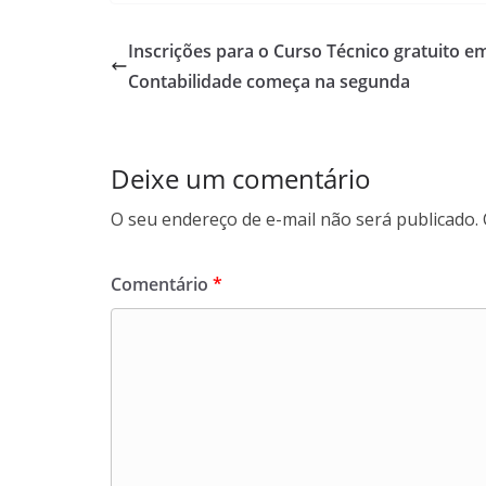
e
t
k
e
b
s
e
g
Inscrições para o Curso Técnico gratuito e
o
A
d
r
Contabilidade começa na segunda
o
p
I
a
k
p
n
m
Deixe um comentário
O seu endereço de e-mail não será publicado.
Comentário
*