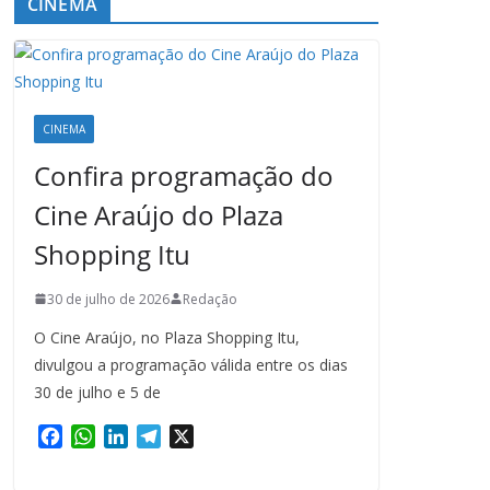
CINEMA
CINEMA
Confira programação do
Cine Araújo do Plaza
Shopping Itu
30 de julho de 2026
Redação
O Cine Araújo, no Plaza Shopping Itu,
divulgou a programação válida entre os dias
30 de julho e 5 de
F
W
L
T
X
a
h
i
e
c
a
n
l