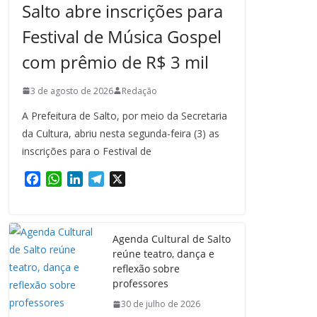
Salto abre inscrições para
Festival de Música Gospel
com prêmio de R$ 3 mil
3 de agosto de 2026
Redação
A Prefeitura de Salto, por meio da Secretaria
da Cultura, abriu nesta segunda-feira (3) as
inscrições para o Festival de
F
W
L
T
X
a
h
i
e
c
a
n
l
e
t
k
e
Agenda Cultural de Salto
b
s
e
g
reúne teatro, dança e
o
A
d
r
reflexão sobre
o
p
I
a
professores
k
p
n
m
30 de julho de 2026