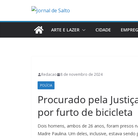
Pular
para
o
conteúdo
ARTE E LAZER
CIDADE
EMPRE
Redacao
8 de novembro de 2024
POLÍCIA
Procurado pela Justiç
por furto de bicicleta
Dois homens, ambos de 26 anos, foram presos na ta
Madre Paulina. Um deles, inclusive, estava sendo