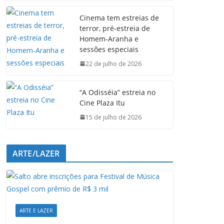
e
t
k
e
Cinema tem estreias de
b
s
e
g
terror, pré-estreia de
o
A
d
r
Homem-Aranha e
o
p
I
a
sessões especiais
k
p
n
m
22 de julho de 2026
“A Odisséia” estreia no
Cine Plaza Itu
15 de julho de 2026
ARTE/LAZER
ARTE E LAZER