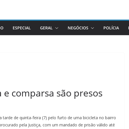
GO
ESPECIAL
GERAL
NEGÓCIOS
POLÍCIA
a e comparsa são presos
rde de quinta-feira (7) pelo furto de uma bicicleta no bairro
 procurado pela Justiça, com um mandado de prisão válido até