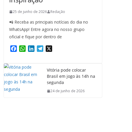
25 de junho de 2026
Redação
📲 Receba as principais notícias do dia no
WhatsApp! Entre agora no nosso grupo
oficial e fique por dentro de
F
W
L
T
X
a
h
i
e
c
a
n
l
e
t
k
e
Vitória pode colocar
b
s
e
g
Brasil em jogo às 14h na
o
A
d
r
segunda
o
p
I
a
24 de junho de 2026
k
p
n
m