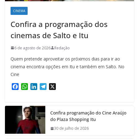
CINEMA
Confira a programação dos
cinemas de Salto e Itu
6 de agosto de 2026
Redação
Quem pretende aproveitar os próximos dias para ir ao
cinema encontra opções em Itu e também em Salto. No
Cine
F
W
L
T
X
a
h
i
e
c
a
n
l
e
t
k
e
Confira programação do Cine Araújo
b
s
e
g
do Plaza Shopping Itu
o
A
d
r
o
p
I
a
30 de julho de 2026
k
p
n
m