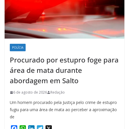
POLÍCIA
Procurado por estupro foge para
área de mata durante
abordagem em Salto
6 de agosto de 2026
Redação
Um homem procurado pela Justiça pelo crime de estupro
fugiu para uma área de mata ao perceber a aproximação
de
F
W
L
T
X