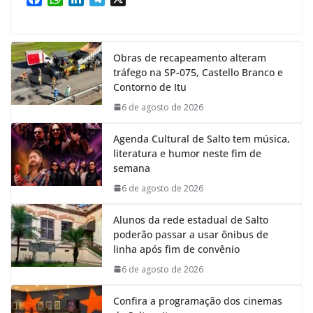
a
h
i
e
c
a
n
l
e
t
k
e
Obras de recapeamento alteram
b
s
e
g
tráfego na SP-075, Castello Branco e
o
A
d
r
Contorno de Itu
o
p
I
a
k
p
n
m
6 de agosto de 2026
Agenda Cultural de Salto tem música,
literatura e humor neste fim de
semana
6 de agosto de 2026
Alunos da rede estadual de Salto
poderão passar a usar ônibus de
linha após fim de convênio
6 de agosto de 2026
Confira a programação dos cinemas