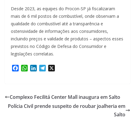
Desde 2023, as equipes do Procon-SP já fiscalizaram
mais de 6 mil postos de combustível, onde observam a
qualidade do combustível até a transparência e
ostensividade de informações aos consumidores,
incluindo preços e validade de produtos – aspectos esses
previstos no Código de Defesa do Consumidor e
legislações correlatas.
F
W
L
T
X
a
h
i
e
c
a
n
l
e
t
k
e
b
s
e
g
Complexo Fecilitá Center Mall inaugura em Salto
o
A
d
r
Polícia Civil prende suspeito de roubar joalheria em
o
p
I
a
k
p
n
m
Salto