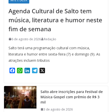
ARTE E LAZER
Agenda Cultural de Salto tem
música, literatura e humor neste
fim de semana
6 de agosto de 2026
Redação
Salto terá uma programação cultural com música,
literatura e humor entre sexta-feira (7) e domingo (9). As
atrações incluem tributos
F
W
L
T
X
a
h
i
e
c
a
n
l
e
t
k
e
Salto abre inscrições para Festival de
b
s
e
g
Música Gospel com prêmio de R$ 3
o
A
d
r
mil
o
p
I
a
k
p
n
m
3 de agosto de 2026