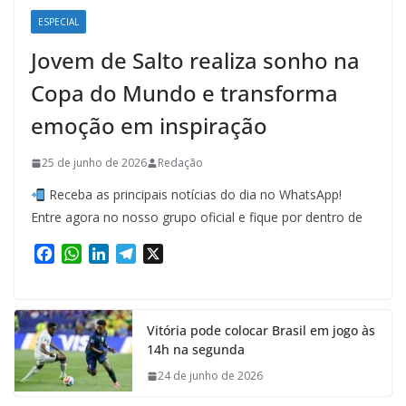
ESPECIAL
Jovem de Salto realiza sonho na
Copa do Mundo e transforma
emoção em inspiração
25 de junho de 2026
Redação
Receba as principais notícias do dia no WhatsApp!
Entre agora no nosso grupo oficial e fique por dentro de
F
W
L
T
X
a
h
i
e
c
a
n
l
e
t
k
e
Vitória pode colocar Brasil em jogo às
b
s
e
g
14h na segunda
o
A
d
r
o
p
I
a
24 de junho de 2026
k
p
n
m