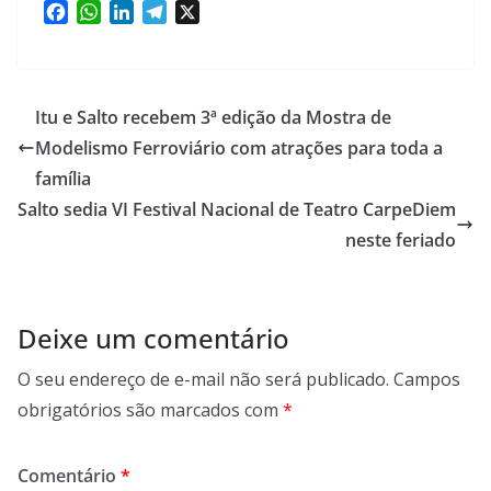
F
W
L
T
X
a
h
i
e
c
a
n
l
e
t
k
e
b
s
e
g
Itu e Salto recebem 3ª edição da Mostra de
o
A
d
r
Modelismo Ferroviário com atrações para toda a
o
p
I
a
família
k
p
n
m
Salto sedia VI Festival Nacional de Teatro CarpeDiem
neste feriado
Deixe um comentário
O seu endereço de e-mail não será publicado.
Campos
obrigatórios são marcados com
*
Comentário
*