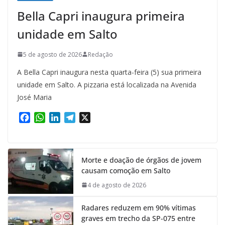
Bella Capri inaugura primeira
unidade em Salto
5 de agosto de 2026
Redação
A Bella Capri inaugura nesta quarta-feira (5) sua primeira
unidade em Salto. A pizzaria está localizada na Avenida
José Maria
F
W
L
T
X
a
h
i
e
c
a
n
l
e
t
k
e
Morte e doação de órgãos de jovem
b
s
e
g
causam comoção em Salto
o
A
d
r
o
p
I
a
4 de agosto de 2026
k
p
n
m
Radares reduzem em 90% vítimas
graves em trecho da SP-075 entre