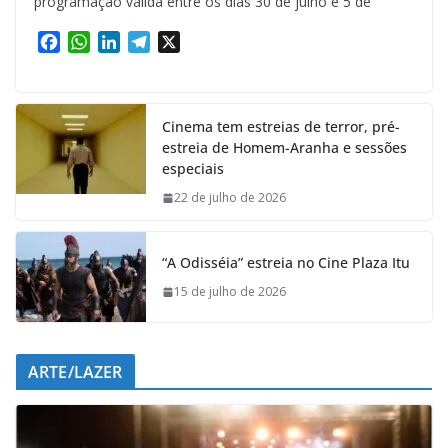
programação válida entre os dias 30 de julho e 5 de
F
W
L
T
X
a
h
i
e
c
a
n
l
e
t
k
e
Cinema tem estreias de terror, pré-
b
s
e
g
estreia de Homem-Aranha e sessões
o
A
d
r
especiais
o
p
I
a
k
p
n
m
22 de julho de 2026
“A Odisséia” estreia no Cine Plaza Itu
15 de julho de 2026
ARTE/LAZER