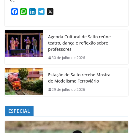
F
W
L
T
X
a
h
i
e
c
a
n
l
e
t
k
e
Agenda Cultural de Salto reúne
b
s
e
g
teatro, dança e reflexão sobre
o
A
d
r
professores
o
p
I
a
k
p
n
m
30 de julho de 2026
Estação de Salto recebe Mostra
de Modelismo Ferroviário
29 de julho de 2026
ESPECIAL