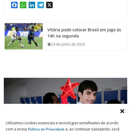
F
W
L
T
X
a
h
i
e
c
a
n
l
e
t
k
e
Vitória pode colocar Brasil em jogo às
b
s
e
g
14h na segunda
o
A
d
r
o
p
I
a
24 de junho de 2026
k
p
n
m
Utilizamos cookies essenciais e tecnologias semelhantes de acordo
com a nossa
Política de Privacidade
e, ao continuar navegando, você