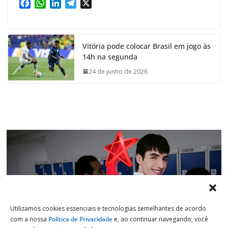
F
W
L
T
X
a
h
i
e
c
a
n
l
e
t
k
e
Vitória pode colocar Brasil em jogo às
b
s
e
g
14h na segunda
o
A
d
r
o
p
I
a
24 de junho de 2026
k
p
n
m
Utilizamos cookies essenciais e tecnologias semelhantes de acordo
com a nossa
Política de Privacidade
e, ao continuar navegando, você