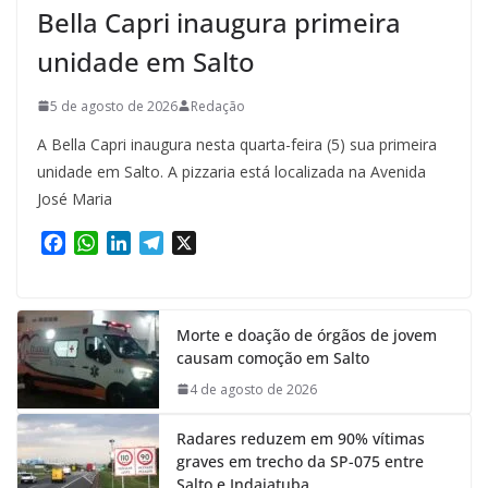
Bella Capri inaugura primeira
unidade em Salto
5 de agosto de 2026
Redação
A Bella Capri inaugura nesta quarta-feira (5) sua primeira
unidade em Salto. A pizzaria está localizada na Avenida
José Maria
F
W
L
T
X
a
h
i
e
c
a
n
l
e
t
k
e
Morte e doação de órgãos de jovem
b
s
e
g
causam comoção em Salto
o
A
d
r
o
p
I
a
4 de agosto de 2026
k
p
n
m
Radares reduzem em 90% vítimas
graves em trecho da SP-075 entre
Salto e Indaiatuba