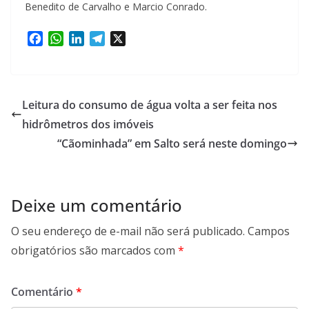
Benedito de Carvalho e Marcio Conrado.
F
W
L
T
X
a
h
i
e
c
a
n
l
e
t
k
e
b
s
e
g
Leitura do consumo de água volta a ser feita nos
o
A
d
r
hidrômetros dos imóveis
o
p
I
a
“Cãominhada” em Salto será neste domingo
k
p
n
m
Deixe um comentário
O seu endereço de e-mail não será publicado.
Campos
obrigatórios são marcados com
*
Comentário
*