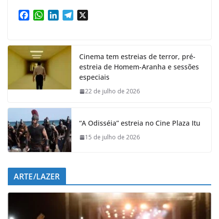
F
W
L
T
X
a
h
i
e
c
a
n
l
e
t
k
e
Cinema tem estreias de terror, pré-
b
s
e
g
estreia de Homem-Aranha e sessões
o
A
d
r
especiais
o
p
I
a
k
p
n
m
22 de julho de 2026
“A Odisséia” estreia no Cine Plaza Itu
15 de julho de 2026
ARTE/LAZER