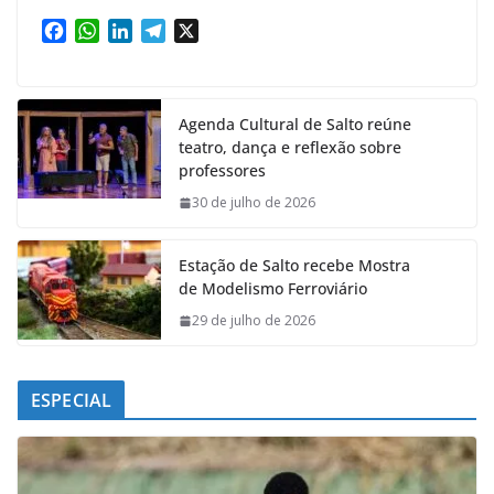
F
W
L
T
X
a
h
i
e
c
a
n
l
e
t
k
e
Agenda Cultural de Salto reúne
b
s
e
g
teatro, dança e reflexão sobre
o
A
d
r
professores
o
p
I
a
k
p
n
m
30 de julho de 2026
Estação de Salto recebe Mostra
de Modelismo Ferroviário
29 de julho de 2026
ESPECIAL