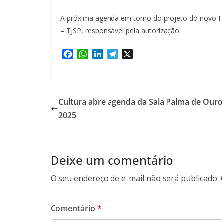
A próxima agenda em torno do projeto do novo Fó
– TJSP, responsável pela autorização.
F
W
L
T
X
a
h
i
e
c
a
n
l
e
t
k
e
b
s
e
g
Cultura abre agenda da Sala Palma de Ouro
o
A
d
r
2025
o
p
I
a
k
p
n
m
Deixe um comentário
O seu endereço de e-mail não será publicado.
Comentário
*