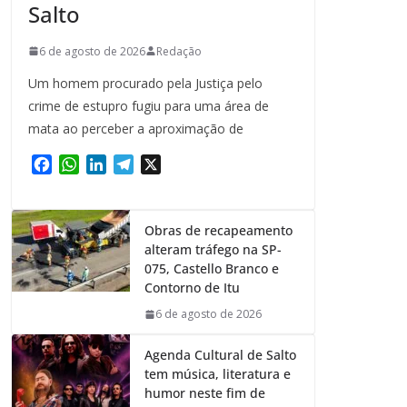
Salto
6 de agosto de 2026
Redação
Um homem procurado pela Justiça pelo
crime de estupro fugiu para uma área de
mata ao perceber a aproximação de
F
W
L
T
X
a
h
i
e
c
a
n
l
e
t
k
e
Obras de recapeamento
b
s
e
g
alteram tráfego na SP-
o
A
d
r
075, Castello Branco e
o
p
I
a
Contorno de Itu
k
p
n
m
6 de agosto de 2026
Agenda Cultural de Salto
tem música, literatura e
humor neste fim de