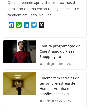
Quem pretende aproveitar os próximos dias
para ir ao cinema encontra opções em Itu e
também em Salto. No Cine
F
W
L
T
X
a
h
i
e
c
a
n
l
e
t
k
e
Confira programação do
b
s
e
g
Cine Araújo do Plaza
o
A
d
r
Shopping Itu
o
p
I
a
k
p
n
m
30 de julho de 2026
Cinema tem estreias de
terror, pré-estreia de
Homem-Aranha e
sessões especiais
22 de julho de 2026