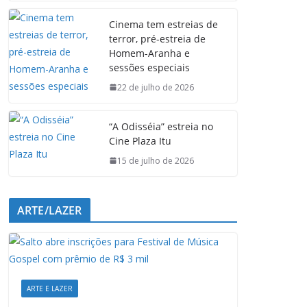
e
t
k
e
Cinema tem estreias de
b
s
e
g
terror, pré-estreia de
o
A
d
r
Homem-Aranha e
o
p
I
a
sessões especiais
k
p
n
m
22 de julho de 2026
“A Odisséia” estreia no
Cine Plaza Itu
15 de julho de 2026
ARTE/LAZER
ARTE E LAZER