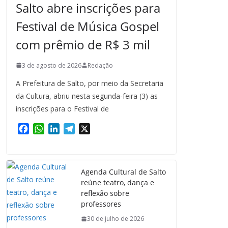
Salto abre inscrições para
Festival de Música Gospel
com prêmio de R$ 3 mil
3 de agosto de 2026
Redação
A Prefeitura de Salto, por meio da Secretaria
da Cultura, abriu nesta segunda-feira (3) as
inscrições para o Festival de
F
W
L
T
X
a
h
i
e
c
a
n
l
e
t
k
e
Agenda Cultural de Salto
b
s
e
g
reúne teatro, dança e
o
A
d
r
reflexão sobre
o
p
I
a
professores
k
p
n
m
30 de julho de 2026