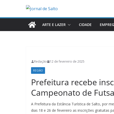
Pular
para
o
conteúdo
ARTE E LAZER
CIDADE
EMPRE
Redação
12 de fevereiro de 2025
REGIÃO
Prefeitura recebe insc
Campeonato de Futsa
A Prefeitura da Estância Turística de Salto, por m
dias 18 e 26 de fevereiro as inscrições gratuitas 