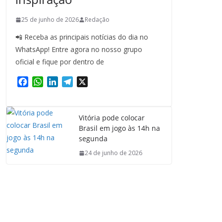
25 de junho de 2026
Redação
📲 Receba as principais notícias do dia no
WhatsApp! Entre agora no nosso grupo
oficial e fique por dentro de
F
W
L
T
X
a
h
i
e
c
a
n
l
e
t
k
e
Vitória pode colocar
b
s
e
g
Brasil em jogo às 14h na
o
A
d
r
segunda
o
p
I
a
24 de junho de 2026
k
p
n
m