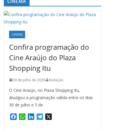
CINEMA
CINEMA
Confira programação do
Cine Araújo do Plaza
Shopping Itu
30 de julho de 2026
Redação
O Cine Araújo, no Plaza Shopping Itu,
divulgou a programação válida entre os dias
30 de julho e 5 de
F
W
L
T
X
a
h
i
e
c
a
n
l