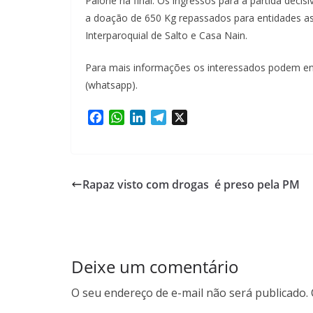
Palone na final. Os ingressos para a partida deci
a doação de 650 Kg repassados para entidades as
Interparoquial de Salto e Casa Nain.
Para mais informações os interessados podem en
(whatsapp).
F
W
L
T
X
a
h
i
e
c
a
n
l
e
t
k
e
b
s
e
g
Rapaz visto com drogas é preso pela PM
o
A
d
r
o
p
I
a
k
p
n
m
Deixe um comentário
O seu endereço de e-mail não será publicado.