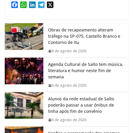
F
W
L
T
X
a
h
i
e
c
a
n
l
e
t
k
e
Obras de recapeamento alteram
b
s
e
g
tráfego na SP-075, Castello Branco e
o
A
d
r
Contorno de Itu
o
p
I
a
k
p
n
m
6 de agosto de 2026
Agenda Cultural de Salto tem música,
literatura e humor neste fim de
semana
6 de agosto de 2026
Alunos da rede estadual de Salto
poderão passar a usar ônibus de
linha após fim de convênio
6 de agosto de 2026