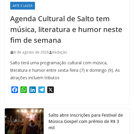
ARTE E LAZER
Agenda Cultural de Salto tem
música, literatura e humor neste
fim de semana
6 de agosto de 2026
Redação
Salto terá uma programação cultural com música,
literatura e humor entre sexta-feira (7) e domingo (9). As
atrações incluem tributos
F
W
L
T
X
a
h
i
e
c
a
n
l
e
t
k
e
Salto abre inscrições para Festival de
b
s
e
g
Música Gospel com prêmio de R$ 3
o
A
d
r
mil
o
p
I
a