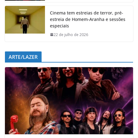
k
p
n
m
Cinema tem estreias de terror, pré-
estreia de Homem-Aranha e sessões
especiais
22 de julho de 2026
ARTE/LAZER