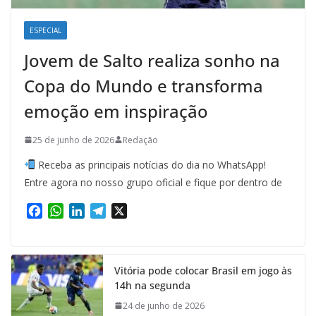
ESPECIAL
Jovem de Salto realiza sonho na
Copa do Mundo e transforma
emoção em inspiração
25 de junho de 2026
Redação
Receba as principais notícias do dia no WhatsApp!
Entre agora no nosso grupo oficial e fique por dentro de
F
W
L
T
X
a
h
i
e
c
a
n
l
e
t
k
e
Vitória pode colocar Brasil em jogo às
b
s
e
g
14h na segunda
o
A
d
r
o
p
I
a
24 de junho de 2026