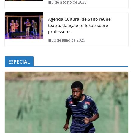
k
p
n
m
3 de agosto de 2026
Agenda Cultural de Salto reúne
teatro, dança e reflexão sobre
professores
30 de julho de 2026
ESPECIAL