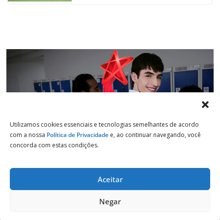
k
p
n
m
Utilizamos cookies essenciais e tecnologias semelhantes de acordo
com a nossa
Política de Privacidade
e, ao continuar navegando, você
concorda com estas condições.
Aceitar
Copyright © 2026
Jornal de Salto
. Todos os direitos reservados.
Negar