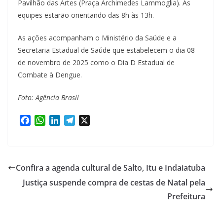
Pavilhão das Artes (Praça Archimedes Lammoglia). As
equipes estarão orientando das 8h às 13h.
As ações acompanham o Ministério da Saúde e a
Secretaria Estadual de Saúde que estabelecem o dia 08
de novembro de 2025 como o Dia D Estadual de
Combate à Dengue.
Foto: Agência Brasil
F
W
L
T
X
a
h
i
e
c
a
n
l
e
t
k
e
b
s
e
g
Confira a agenda cultural de Salto, Itu e Indaiatuba
o
A
d
r
Justiça suspende compra de cestas de Natal pela
o
p
I
a
k
p
n
m
Prefeitura