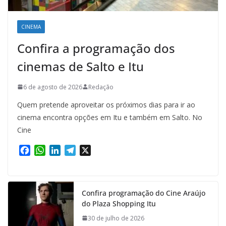
CINEMA
Confira a programação dos
cinemas de Salto e Itu
6 de agosto de 2026
Redação
Quem pretende aproveitar os próximos dias para ir ao
cinema encontra opções em Itu e também em Salto. No
Cine
F
W
L
T
X
a
h
i
e
c
a
n
l
e
t
k
e
Confira programação do Cine Araújo
b
s
e
g
do Plaza Shopping Itu
o
A
d
r
o
p
I
a
30 de julho de 2026