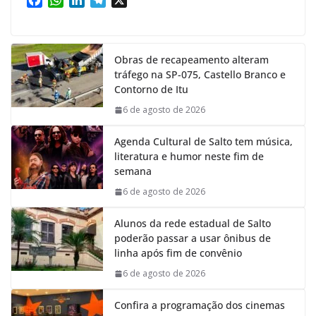
F
W
L
T
X
a
h
i
e
c
a
n
l
e
t
k
e
Obras de recapeamento alteram
b
s
e
g
tráfego na SP-075, Castello Branco e
o
A
d
r
Contorno de Itu
o
p
I
a
k
p
n
m
6 de agosto de 2026
Agenda Cultural de Salto tem música,
literatura e humor neste fim de
semana
6 de agosto de 2026
Alunos da rede estadual de Salto
poderão passar a usar ônibus de
linha após fim de convênio
6 de agosto de 2026
Confira a programação dos cinemas