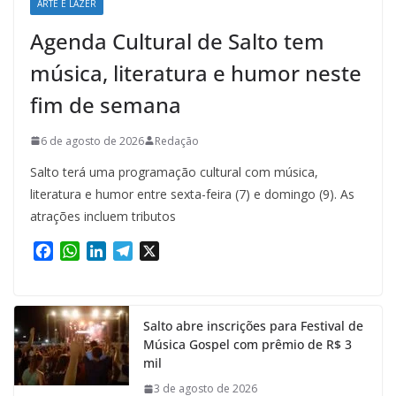
ARTE E LAZER
Agenda Cultural de Salto tem
música, literatura e humor neste
fim de semana
6 de agosto de 2026
Redação
Salto terá uma programação cultural com música,
literatura e humor entre sexta-feira (7) e domingo (9). As
atrações incluem tributos
F
W
L
T
X
a
h
i
e
c
a
n
l
e
t
k
e
Salto abre inscrições para Festival de
b
s
e
g
Música Gospel com prêmio de R$ 3
o
A
d
r
mil
o
p
I
a
k
p
n
m
3 de agosto de 2026