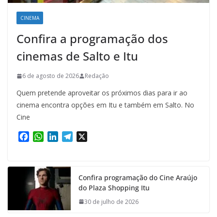
CINEMA
Confira a programação dos
cinemas de Salto e Itu
6 de agosto de 2026
Redação
Quem pretende aproveitar os próximos dias para ir ao
cinema encontra opções em Itu e também em Salto. No
Cine
F
W
L
T
X
a
h
i
e
c
a
n
l
e
t
k
e
Confira programação do Cine Araújo
b
s
e
g
do Plaza Shopping Itu
o
A
d
r
o
p
I
a
30 de julho de 2026
k
p
n
m