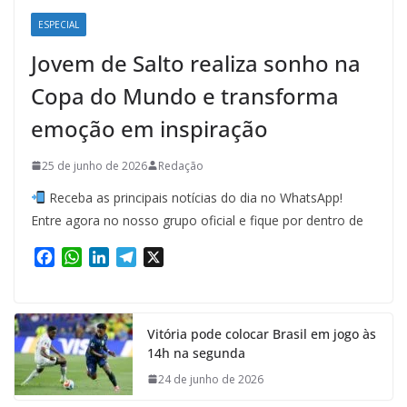
ESPECIAL
Jovem de Salto realiza sonho na
Copa do Mundo e transforma
emoção em inspiração
25 de junho de 2026
Redação
Receba as principais notícias do dia no WhatsApp!
Entre agora no nosso grupo oficial e fique por dentro de
F
W
L
T
X
a
h
i
e
c
a
n
l
e
t
k
e
Vitória pode colocar Brasil em jogo às
b
s
e
g
14h na segunda
o
A
d
r
o
p
I
a
24 de junho de 2026
k
p
n
m