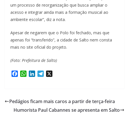
um processo de reorganização que busca ampliar o
acesso e integrar ainda mais a formação musical ao
ambiente escolar”, diz a nota.
Apesar de negarem que o Polo foi fechado, mas que
apenas foi “transferido”, a cidade de Salto nem consta
mais no site oficial do projeto.
(Foto: Prefeitura de Salto)
F
W
L
T
X
a
h
i
e
c
a
n
l
e
t
k
e
b
s
e
g
Pedágios ficam mais caros a partir de terça-feira
o
A
d
r
Humorista Paul Cabannes se apresenta em Salto
o
p
I
a
k
p
n
m