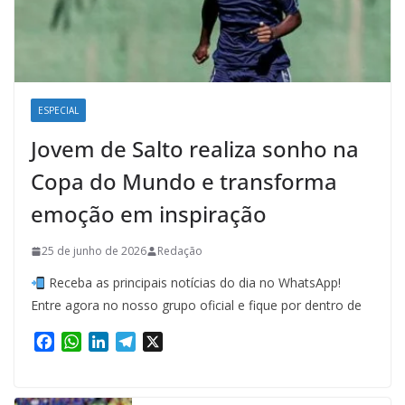
ESPECIAL
Jovem de Salto realiza sonho na
Copa do Mundo e transforma
emoção em inspiração
25 de junho de 2026
Redação
Receba as principais notícias do dia no WhatsApp!
Entre agora no nosso grupo oficial e fique por dentro de
F
W
L
T
X
a
h
i
e
c
a
n
l
e
t
k
e