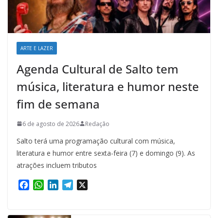
ARTE E LAZER
Agenda Cultural de Salto tem
música, literatura e humor neste
fim de semana
6 de agosto de 2026
Redação
Salto terá uma programação cultural com música,
literatura e humor entre sexta-feira (7) e domingo (9). As
atrações incluem tributos
F
W
L
T
X
a
h
i
e
c
a
n
l
e
t
k
e