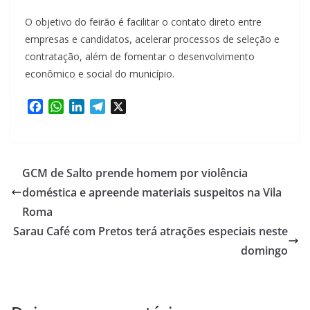
O objetivo do feirão é facilitar o contato direto entre
empresas e candidatos, acelerar processos de seleção e
contratação, além de fomentar o desenvolvimento
econômico e social do município.
F
W
L
T
X
a
h
i
e
c
a
n
l
e
t
k
e
b
s
e
g
GCM de Salto prende homem por violência
o
A
d
r
doméstica e apreende materiais suspeitos na Vila
o
p
I
a
Roma
k
p
n
m
Sarau Café com Pretos terá atrações especiais neste
domingo