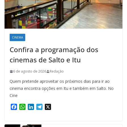
CINEMA
Confira a programação dos
cinemas de Salto e Itu
6 de agosto de 2026
Redação
Quem pretende aproveitar os próximos dias para ir ao
cinema encontra opções em Itu e também em Salto. No
Cine
F
W
L
T
X
a
h
i
e
c
a
n
l
e
t
k
e