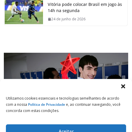
Vitória pode colocar Brasil em jogo às
b
s
e
g
14h na segunda
o
A
d
r
o
p
I
a
24 de junho de 2026
k
p
n
m
Utilizamos cookies essenciais e tecnologias semelhantes de acordo
com a nossa
Política de Privacidade
e, ao continuar navegando, você
concorda com estas condições.
Aceitar