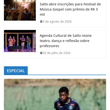
Salto abre inscrições para Festival de
b
s
e
g
Música Gospel com prêmio de R$ 3
o
A
d
r
mil
o
p
I
a
k
p
n
m
3 de agosto de 2026
Agenda Cultural de Salto reúne
teatro, dança e reflexão sobre
professores
30 de julho de 2026
ESPECIAL