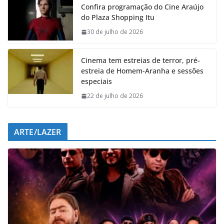
Confira programação do Cine Araújo
b
s
e
g
do Plaza Shopping Itu
o
A
d
r
o
p
I
a
30 de julho de 2026
k
p
n
m
Cinema tem estreias de terror, pré-
estreia de Homem-Aranha e sessões
especiais
22 de julho de 2026
ARTE/LAZER