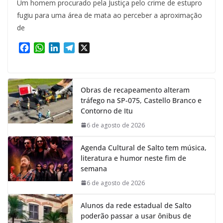
Um homem procurado pela Justiça pelo crime de estupro
fugiu para uma área de mata ao perceber a aproximação
de
F
W
L
T
X
a
h
i
e
c
a
n
l
e
t
k
e
Obras de recapeamento alteram
b
s
e
g
tráfego na SP-075, Castello Branco e
o
A
d
r
Contorno de Itu
o
p
I
a
k
p
n
m
6 de agosto de 2026
Agenda Cultural de Salto tem música,
literatura e humor neste fim de
semana
6 de agosto de 2026
Alunos da rede estadual de Salto
poderão passar a usar ônibus de