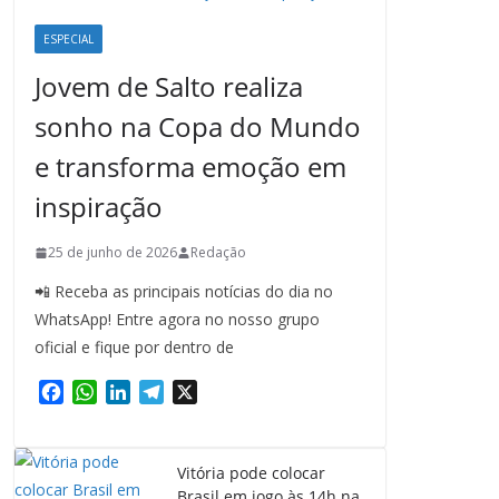
ESPECIAL
Jovem de Salto realiza
sonho na Copa do Mundo
e transforma emoção em
inspiração
25 de junho de 2026
Redação
📲 Receba as principais notícias do dia no
WhatsApp! Entre agora no nosso grupo
oficial e fique por dentro de
F
W
L
T
X
a
h
i
e
c
a
n
l
e
t
k
e
Vitória pode colocar
b
s
e
g
Brasil em jogo às 14h na