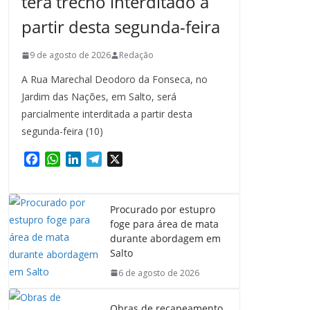
terá trecho interditado a
partir desta segunda-feira
9 de agosto de 2026
Redação
A Rua Marechal Deodoro da Fonseca, no
Jardim das Nações, em Salto, será
parcialmente interditada a partir desta
segunda-feira (10)
F
W
L
T
X
a
h
i
e
c
a
n
l
e
t
k
e
Procurado por estupro
b
s
e
g
foge para área de mata
o
A
d
r
durante abordagem em
o
p
I
a
Salto
k
p
n
m
6 de agosto de 2026
Obras de recapeamento