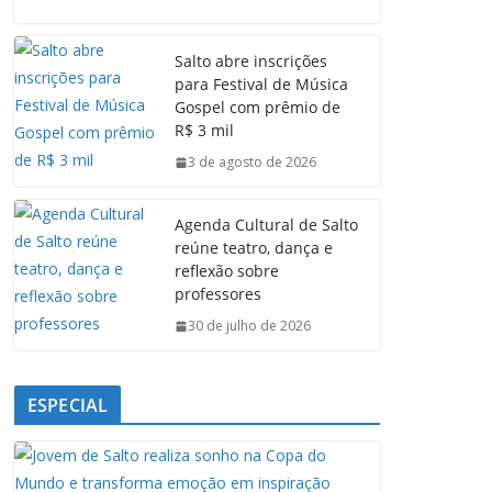
c
a
n
l
e
t
k
e
Salto abre inscrições
b
s
e
g
para Festival de Música
o
A
d
r
Gospel com prêmio de
o
p
I
a
R$ 3 mil
k
p
n
m
3 de agosto de 2026
Agenda Cultural de Salto
reúne teatro, dança e
reflexão sobre
professores
30 de julho de 2026
ESPECIAL