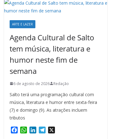
ARTE E LAZER
Agenda Cultural de Salto
tem música, literatura e
humor neste fim de
semana
6 de agosto de 2026
Redação
Salto terá uma programação cultural com
música, literatura e humor entre sexta-feira
(7) e domingo (9). As atrações incluem
tributos
F
W
L
T
X
a
h
i
e