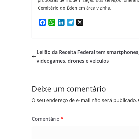
propostas de modernização dos serviços funerári
Cemitério do Éden
em área vizinha.
F
W
L
T
X
a
h
i
e
c
a
n
l
e
t
k
e
b
s
e
g
Leilão da Receita Federal tem smartphones
o
A
d
r
videogames, drones e veículos
o
p
I
a
k
p
n
m
Deixe um comentário
O seu endereço de e-mail não será publicado.
Comentário
*