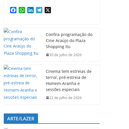
F
W
L
T
X
a
h
i
e
c
a
n
l
e
t
k
e
Confira programação do
b
s
e
g
Cine Araújo do Plaza
o
A
d
r
Shopping Itu
o
p
I
a
k
p
n
m
30 de julho de 2026
Cinema tem estreias de
terror, pré-estreia de
Homem-Aranha e
sessões especiais
22 de julho de 2026
ARTE/LAZER