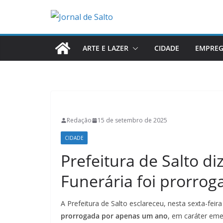
Pular
para
o
conteúdo
ARTE E LAZER
CIDADE
EMPRE
Redação
15 de setembro de 2025
CIDADE
Prefeitura de Salto d
Funerária foi prorro
A Prefeitura de Salto esclareceu, nesta sexta-feir
prorrogada por apenas um ano
, em caráter eme