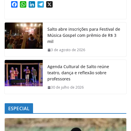
F
W
L
T
X
a
h
i
e
c
a
n
l
e
t
k
e
Salto abre inscrições para Festival de
b
s
e
g
Música Gospel com prêmio de R$ 3
o
A
d
r
mil
o
p
I
a
k
p
n
m
3 de agosto de 2026
Agenda Cultural de Salto reúne
teatro, dança e reflexão sobre
professores
30 de julho de 2026
ESPECIAL