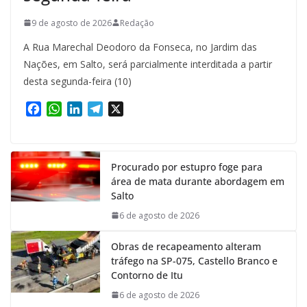
9 de agosto de 2026
Redação
A Rua Marechal Deodoro da Fonseca, no Jardim das
Nações, em Salto, será parcialmente interditada a partir
desta segunda-feira (10)
F
W
L
T
X
a
h
i
e
c
a
n
l
e
t
k
e
Procurado por estupro foge para
b
s
e
g
área de mata durante abordagem em
o
A
d
r
Salto
o
p
I
a
k
p
n
m
6 de agosto de 2026
Obras de recapeamento alteram
tráfego na SP-075, Castello Branco e
Contorno de Itu
6 de agosto de 2026