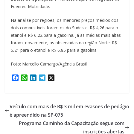
Edenred Mobilidade.
Na análise por regiões, os menores preços médios dos
dois combustíveis foram os do Sudeste: R$ 4,26 para o
etanol e R$ 6,22 para a gasolina. Já as médias mais altas
foram, novamente, as observadas na região Norte: R$
5,21 para o etanol e R$ 6,85 para a gasolina.
Foto: Marcello Camargo/Agência Brasil
F
W
L
T
X
a
h
i
e
c
a
n
l
e
t
k
e
b
s
e
g
Veículo com mais de R$ 3 mil em evasões de pedágio
o
A
d
r
é apreendido na SP-075
o
p
I
a
Programa Caminho da Capacitação segue com
k
p
n
m
inscrições abertas