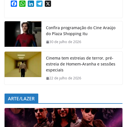
F
W
L
T
X
a
h
i
e
c
a
n
l
e
t
k
e
Confira programação do Cine Araújo
b
s
e
g
do Plaza Shopping Itu
o
A
d
r
o
p
I
a
30 de julho de 2026
k
p
n
m
Cinema tem estreias de terror, pré-
estreia de Homem-Aranha e sessões
especiais
22 de julho de 2026
ARTE/LAZER