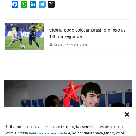
F
W
L
T
X
a
h
i
e
c
a
n
l
e
t
k
e
Vitória pode colocar Brasil em jogo às
b
s
e
g
14h na segunda
o
A
d
r
o
p
I
a
24 de junho de 2026
k
p
n
m
Utilizamos cookies essenciais e tecnologias semelhantes de acordo
com a nossa
Política de Privacidade
e, ao continuar navegando, você