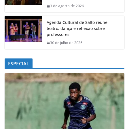
k
p
n
m
3 de agosto de 2026
Agenda Cultural de Salto reúne
teatro, dança e reflexão sobre
professores
30 de julho de 2026
ESPECIAL