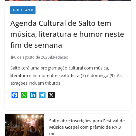
ARTE E LAZER
Agenda Cultural de Salto tem
música, literatura e humor neste
fim de semana
6 de agosto de 2026
Redação
Salto terá uma programação cultural com música,
literatura e humor entre sexta-feira (7) e domingo (9). As
atrações incluem tributos
F
W
L
T
X
a
h
i
e
c
a
n
l
e
t
k
e
Salto abre inscrições para Festival de
b
s
e
g
Música Gospel com prêmio de R$ 3
o
A
d
r
mil
o
p
I
a