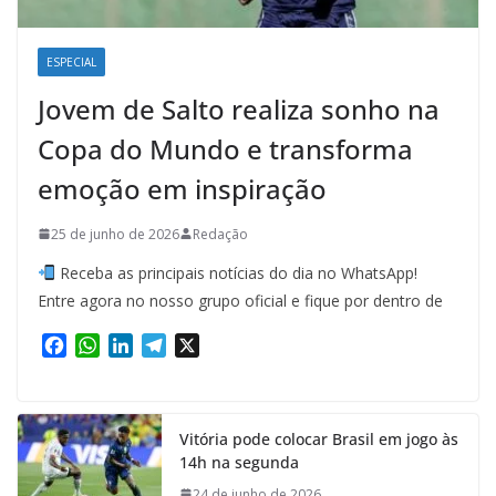
ESPECIAL
Jovem de Salto realiza sonho na
Copa do Mundo e transforma
emoção em inspiração
25 de junho de 2026
Redação
Receba as principais notícias do dia no WhatsApp!
Entre agora no nosso grupo oficial e fique por dentro de
F
W
L
T
X
a
h
i
e
c
a
n
l
e
t
k
e
Vitória pode colocar Brasil em jogo às
b
s
e
g
14h na segunda
o
A
d
r
o
p
I
a
24 de junho de 2026