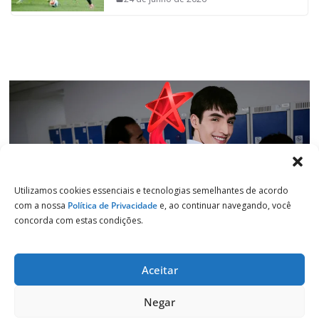
k
p
n
m
Utilizamos cookies essenciais e tecnologias semelhantes de acordo
com a nossa
Política de Privacidade
e, ao continuar navegando, você
concorda com estas condições.
Aceitar
Copyright © 2026
Jornal de Salto
. Todos os direitos reservados.
Negar