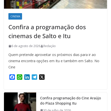
CINEMA
Confira a programação dos
cinemas de Salto e Itu
6 de agosto de 2026
Redação
Quem pretende aproveitar os próximos dias para ir ao
cinema encontra opções em Itu e também em Salto. No
Cine
F
W
L
T
X
a
h
i
e
c
a
n
l
e
t
k
e
Confira programação do Cine Araújo
b
s
e
g
do Plaza Shopping Itu
o
A
d
r
o
p
I
a
30 de julho de 2026