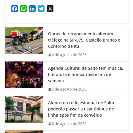
F
W
L
T
X
a
h
i
e
c
a
n
l
e
t
k
e
Obras de recapeamento alteram
b
s
e
g
tráfego na SP-075, Castello Branco e
o
A
d
r
Contorno de Itu
o
p
I
a
k
p
n
m
6 de agosto de 2026
Agenda Cultural de Salto tem música,
literatura e humor neste fim de
semana
6 de agosto de 2026
Alunos da rede estadual de Salto
poderão passar a usar ônibus de
linha após fim de convênio
6 de agosto de 2026