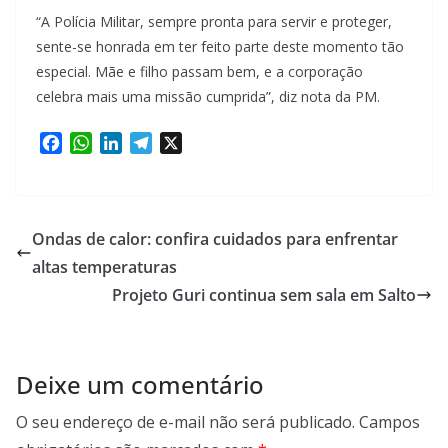
“A Polícia Militar, sempre pronta para servir e proteger,
sente-se honrada em ter feito parte deste momento tão
especial. Mãe e filho passam bem, e a corporação
celebra mais uma missão cumprida”, diz nota da PM.
F
W
L
T
X
a
h
i
e
c
a
n
l
e
t
k
e
b
s
e
g
Ondas de calor: confira cuidados para enfrentar
o
A
d
r
altas temperaturas
o
p
I
a
Projeto Guri continua sem sala em Salto
k
p
n
m
Deixe um comentário
O seu endereço de e-mail não será publicado.
Campos