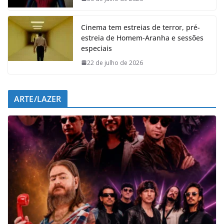
k
p
n
m
Cinema tem estreias de terror, pré-
estreia de Homem-Aranha e sessões
especiais
22 de julho de 2026
ARTE/LAZER