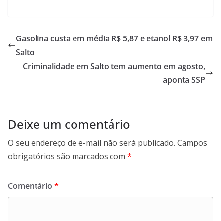
a
h
i
e
c
a
n
l
e
t
k
e
b
s
e
g
Gasolina custa em média R$ 5,87 e etanol R$ 3,97 em
o
A
d
r
Salto
o
p
I
a
Criminalidade em Salto tem aumento em agosto,
k
p
n
m
aponta SSP
Deixe um comentário
O seu endereço de e-mail não será publicado.
Campos
obrigatórios são marcados com
*
Comentário
*