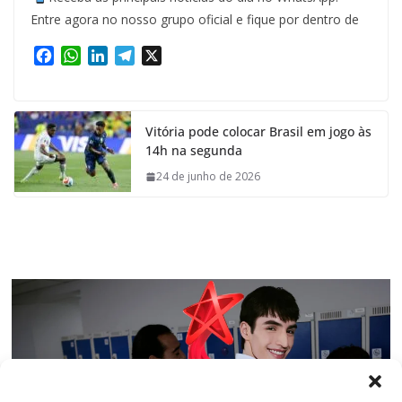
Entre agora no nosso grupo oficial e fique por dentro de
F
W
L
T
X
a
h
i
e
c
a
n
l
e
t
k
e
Vitória pode colocar Brasil em jogo às
b
s
e
g
14h na segunda
o
A
d
r
o
p
I
a
24 de junho de 2026
k
p
n
m