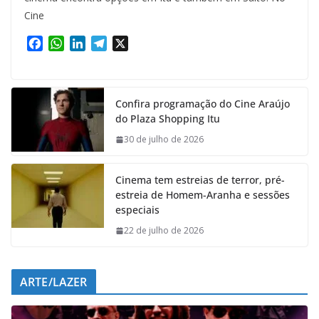
Cine
F
W
L
T
X
a
h
i
e
c
a
n
l
e
t
k
e
Confira programação do Cine Araújo
b
s
e
g
do Plaza Shopping Itu
o
A
d
r
o
p
I
a
30 de julho de 2026
k
p
n
m
Cinema tem estreias de terror, pré-
estreia de Homem-Aranha e sessões
especiais
22 de julho de 2026
ARTE/LAZER