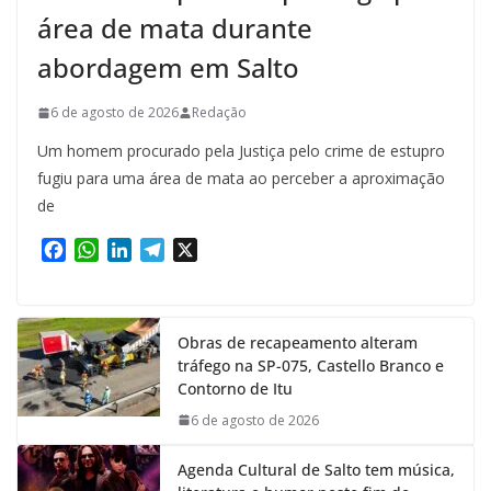
área de mata durante
abordagem em Salto
6 de agosto de 2026
Redação
Um homem procurado pela Justiça pelo crime de estupro
fugiu para uma área de mata ao perceber a aproximação
de
F
W
L
T
X
a
h
i
e
c
a
n
l
e
t
k
e
Obras de recapeamento alteram
b
s
e
g
tráfego na SP-075, Castello Branco e
o
A
d
r
Contorno de Itu
o
p
I
a
k
p
n
m
6 de agosto de 2026
Agenda Cultural de Salto tem música,