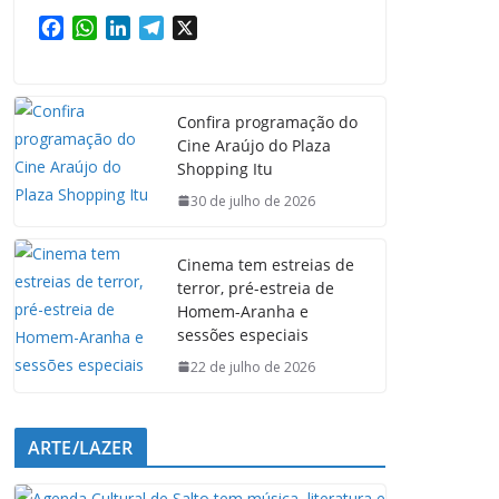
F
W
L
T
X
a
h
i
e
c
a
n
l
e
t
k
e
Confira programação do
b
s
e
g
Cine Araújo do Plaza
o
A
d
r
Shopping Itu
o
p
I
a
k
p
n
m
30 de julho de 2026
Cinema tem estreias de
terror, pré-estreia de
Homem-Aranha e
sessões especiais
22 de julho de 2026
ARTE/LAZER