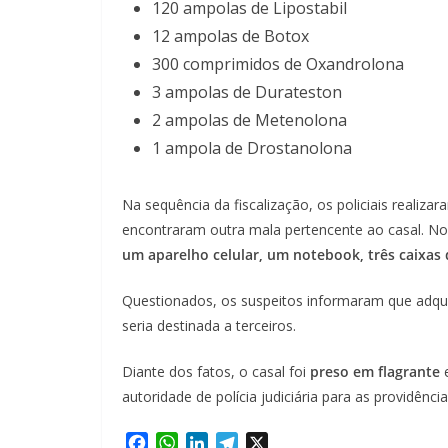
120 ampolas de Lipostabil
12 ampolas de Botox
300 comprimidos de Oxandrolona
3 ampolas de Durateston
2 ampolas de Metenolona
1 ampola de Drostanolona
Na sequência da fiscalização, os policiais reali
encontraram outra mala pertencente ao casal. No 
um aparelho celular, um notebook, três caixas
Questionados, os suspeitos informaram que adqui
seria destinada a terceiros.
Diante dos fatos, o casal foi
preso em flagrante
e
autoridade de polícia judiciária para as providência
F
W
L
T
X