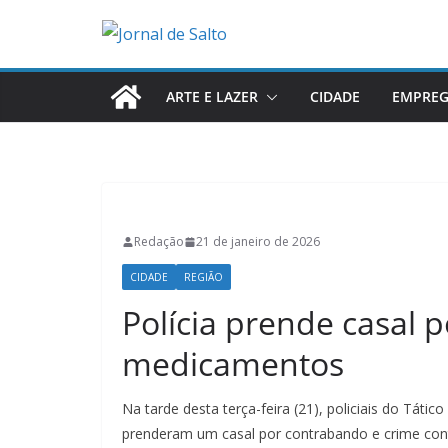
Pular
para
o
conteúdo
ARTE E LAZER
CIDADE
EMPRE
Redação
21 de janeiro de 2026
CIDADE
REGIÃO
Polícia prende casal 
medicamentos
Na tarde desta terça-feira (21), policiais do Táti
prenderam um casal por contrabando e crime cont