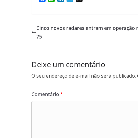
a
h
i
e
c
a
n
l
e
t
k
e
b
s
e
g
Cinco novos radares entram em operação n
o
A
d
r
75
o
p
I
a
k
p
n
m
Deixe um comentário
O seu endereço de e-mail não será publicado.
Comentário
*