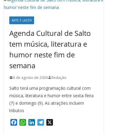
ARTE E LAZER
Agenda Cultural de Salto
tem música, literatura e
humor neste fim de
semana
6 de agosto de 2026
Redação
Salto terá uma programação cultural com
música, literatura e humor entre sexta-feira
(7) e domingo (9). As atrações incluem
tributos
F
W
L
T
X
a
h
i
e