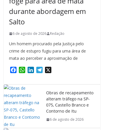
foge para área de mata
durante abordagem em
Salto
6 de agosto de 2026
Redação
Um homem procurado pela Justiça pelo
crime de estupro fugiu para uma área de
mata ao perceber a aproximação de
F
W
L
T
X
a
h
i
e
c
a
n
l
e
t
k
e
Obras de recapeamento
b
s
e
g
alteram tráfego na SP-
o
A
d
r
075, Castello Branco e
o
p
I
a
Contorno de Itu
k
p
n
m
6 de agosto de 2026