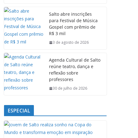
c
a
n
l
e
t
k
e
Salto abre inscrições
b
s
e
g
para Festival de Música
o
A
d
r
Gospel com prêmio de
o
p
I
a
R$ 3 mil
k
p
n
m
3 de agosto de 2026
Agenda Cultural de Salto
reúne teatro, dança e
reflexão sobre
professores
30 de julho de 2026
ESPECIAL