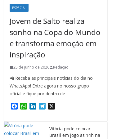
ESPECIAL
Jovem de Salto realiza
sonho na Copa do Mundo
e transforma emoção em
inspiração
25 de junho de 2026
Redação
📲 Receba as principais notícias do dia no
WhatsApp! Entre agora no nosso grupo
oficial e fique por dentro de
F
W
L
T
X
a
h
i
e
c
a
n
l
e
t
k
e
Vitória pode colocar
b
s
e
g
Brasil em jogo às 14h na