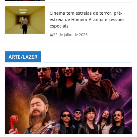
k
p
n
m
Cinema tem estreias de terror, pré-
estreia de Homem-Aranha e sessões
especiais
22 de julho de 2026
ARTE/LAZER