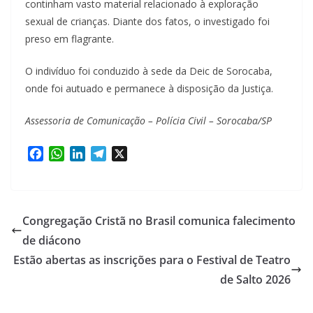
continham vasto material relacionado à exploração
sexual de crianças. Diante dos fatos, o investigado foi
preso em flagrante.
O indivíduo foi conduzido à sede da Deic de Sorocaba,
onde foi autuado e permanece à disposição da Justiça.
Assessoria de Comunicação – Polícia Civil – Sorocaba/SP
F
W
L
T
X
a
h
i
e
c
a
n
l
e
t
k
e
b
s
e
g
Congregação Cristã no Brasil comunica falecimento
o
A
d
r
de diácono
o
p
I
a
Estão abertas as inscrições para o Festival de Teatro
k
p
n
m
de Salto 2026