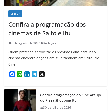
CINEMA
Confira a programação dos
cinemas de Salto e Itu
6 de agosto de 2026
Redação
Quem pretende aproveitar os próximos dias para ir ao
cinema encontra opções em Itu e também em Salto. No
Cine
F
W
L
T
X
a
h
i
e
c
a
n
l
e
t
k
e
Confira programação do Cine Araújo
b
s
e
g
do Plaza Shopping Itu
o
A
d
r
o
p
I
a
30 de julho de 2026