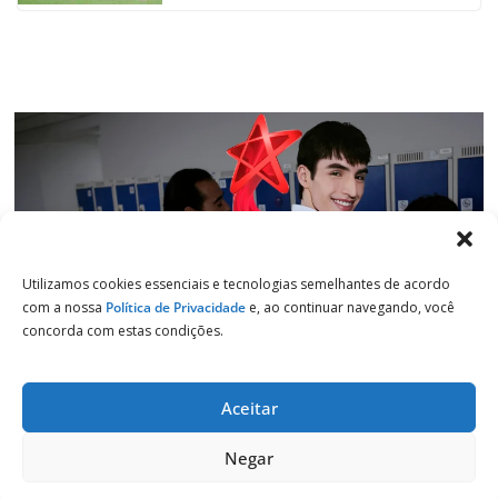
k
p
n
m
Utilizamos cookies essenciais e tecnologias semelhantes de acordo
com a nossa
Política de Privacidade
e, ao continuar navegando, você
concorda com estas condições.
Aceitar
Copyright © 2026
Jornal de Salto
. Todos os direitos reservados.
Negar