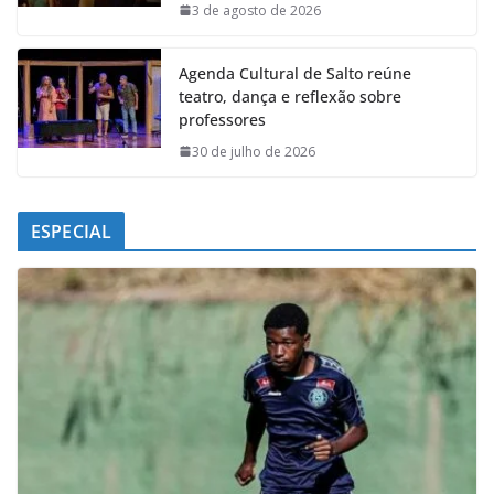
k
p
n
m
3 de agosto de 2026
Agenda Cultural de Salto reúne
teatro, dança e reflexão sobre
professores
30 de julho de 2026
ESPECIAL