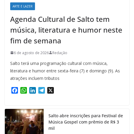
ARTE E LAZER
Agenda Cultural de Salto tem
música, literatura e humor neste
fim de semana
6 de agosto de 2026
Redação
Salto terá uma programação cultural com música,
literatura e humor entre sexta-feira (7) e domingo (9). As
atrações incluem tributos
F
W
L
T
X
a
h
i
e
c
a
n
l
e
t
k
e
Salto abre inscrições para Festival de
b
s
e
g
Música Gospel com prêmio de R$ 3
o
A
d
r
mil
o
p
I
a