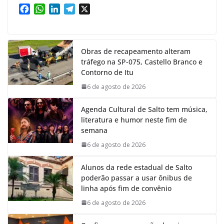
F
W
L
T
X
a
h
i
e
c
a
n
l
e
t
k
e
Obras de recapeamento alteram
b
s
e
g
tráfego na SP-075, Castello Branco e
o
A
d
r
Contorno de Itu
o
p
I
a
k
p
n
m
6 de agosto de 2026
Agenda Cultural de Salto tem música,
literatura e humor neste fim de
semana
6 de agosto de 2026
Alunos da rede estadual de Salto
poderão passar a usar ônibus de
linha após fim de convênio
6 de agosto de 2026