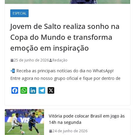
ESPECIAL
Jovem de Salto realiza sonho na
Copa do Mundo e transforma
emoção em inspiração
25 de junho de 2026
Redação
Receba as principais notícias do dia no WhatsApp!
Entre agora no nosso grupo oficial e fique por dentro de
F
W
L
T
X
a
h
i
e
c
a
n
l
e
t
k
e
Vitória pode colocar Brasil em jogo às
b
s
e
g
14h na segunda
o
A
d
r
o
p
I
a
24 de junho de 2026