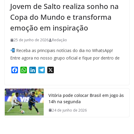
Jovem de Salto realiza sonho na
Copa do Mundo e transforma
emoção em inspiração
25 de junho de 2026
Redação
Receba as principais notícias do dia no WhatsApp!
Entre agora no nosso grupo oficial e fique por dentro de
F
W
L
T
X
a
h
i
e
c
a
n
l
e
t
k
e
Vitória pode colocar Brasil em jogo às
b
s
e
g
14h na segunda
o
A
d
r
o
p
I
a
24 de junho de 2026
k
p
n
m