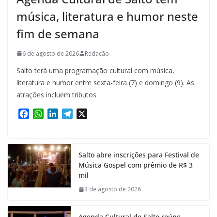
música, literatura e humor neste
fim de semana
6 de agosto de 2026
Redação
Salto terá uma programação cultural com música,
literatura e humor entre sexta-feira (7) e domingo (9). As
atrações incluem tributos
F
W
L
T
X
a
h
i
e
c
a
n
l
e
t
k
e
Salto abre inscrições para Festival de
b
s
e
g
Música Gospel com prêmio de R$ 3
o
A
d
r
mil
o
p
I
a
k
p
n
m
3 de agosto de 2026
Agenda Cultural de Salto reúne