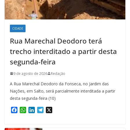
CIDADE
Rua Marechal Deodoro terá
trecho interditado a partir desta
segunda-feira
9 de agosto de 2026
Redação
A Rua Marechal Deodoro da Fonseca, no Jardim das
Nações, em Salto, será parcialmente interditada a partir
desta segunda-feira (10)
F
W
L
T
X
a
h
i
e
c
a
n
l
e
t
k
e