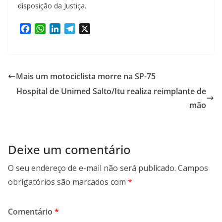
disposição da Justiça.
F
W
L
T
X
a
h
i
e
c
a
n
l
e
t
k
e
b
s
e
g
Mais um motociclista morre na SP-75
o
A
d
r
Hospital de Unimed Salto/Itu realiza reimplante de
o
p
I
a
k
p
n
m
mão
Deixe um comentário
O seu endereço de e-mail não será publicado.
Campos
obrigatórios são marcados com
*
Comentário
*