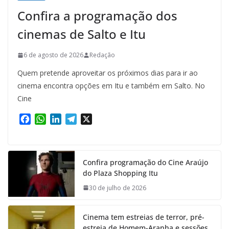
Confira a programação dos
cinemas de Salto e Itu
6 de agosto de 2026
Redação
Quem pretende aproveitar os próximos dias para ir ao
cinema encontra opções em Itu e também em Salto. No
Cine
F
W
L
T
X
a
h
i
e
c
a
n
l
e
t
k
e
Confira programação do Cine Araújo
b
s
e
g
do Plaza Shopping Itu
o
A
d
r
o
p
I
a
30 de julho de 2026
k
p
n
m
Cinema tem estreias de terror, pré-
estreia de Homem-Aranha e sessões