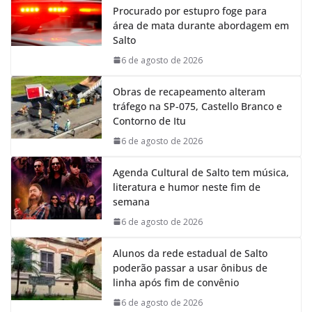
Procurado por estupro foge para
b
s
e
g
área de mata durante abordagem em
o
A
d
r
Salto
o
p
I
a
k
p
n
m
6 de agosto de 2026
Obras de recapeamento alteram
tráfego na SP-075, Castello Branco e
Contorno de Itu
6 de agosto de 2026
Agenda Cultural de Salto tem música,
literatura e humor neste fim de
semana
6 de agosto de 2026
Alunos da rede estadual de Salto
poderão passar a usar ônibus de
linha após fim de convênio
6 de agosto de 2026