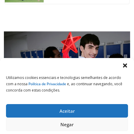
k
p
n
m
Utilizamos cookies essenciais e tecnologias semelhantes de acordo
com a nossa
Política de Privacidade
e, ao continuar navegando, você
concorda com estas condições.
Aceitar
Copyright © 2026
Jornal de Salto
. Todos os direitos reservados.
Negar