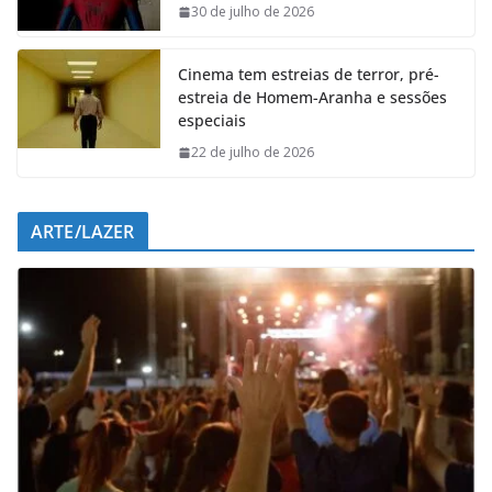
o
p
I
a
30 de julho de 2026
k
p
n
m
Cinema tem estreias de terror, pré-
estreia de Homem-Aranha e sessões
especiais
22 de julho de 2026
ARTE/LAZER