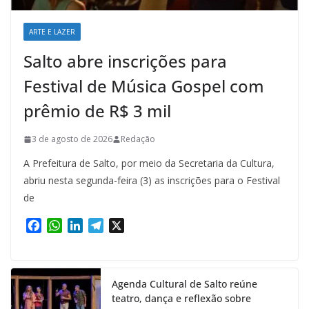
ARTE E LAZER
Salto abre inscrições para
Festival de Música Gospel com
prêmio de R$ 3 mil
3 de agosto de 2026
Redação
A Prefeitura de Salto, por meio da Secretaria da Cultura,
abriu nesta segunda-feira (3) as inscrições para o Festival
de
F
W
L
T
X
a
h
i
e
c
a
n
l
e
t
k
e
Agenda Cultural de Salto reúne
b
s
e
g
teatro, dança e reflexão sobre
o
A
d
r