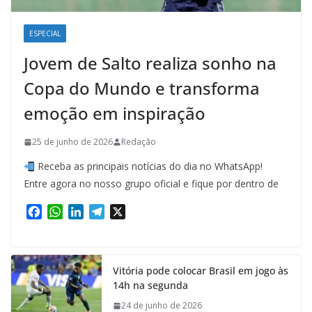
ESPECIAL
Jovem de Salto realiza sonho na
Copa do Mundo e transforma
emoção em inspiração
25 de junho de 2026
Redação
Receba as principais notícias do dia no WhatsApp!
Entre agora no nosso grupo oficial e fique por dentro de
F
W
L
T
X
a
h
i
e
c
a
n
l
e
t
k
e
Vitória pode colocar Brasil em jogo às
b
s
e
g
14h na segunda
o
A
d
r
o
p
I
a
24 de junho de 2026