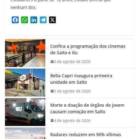
nenhum dos
F
W
L
T
X
a
h
i
e
c
a
n
l
e
t
k
e
Confira a programação dos cinemas
b
s
e
g
de Salto e Itu
o
A
d
r
o
p
I
a
6 de agosto de 2026
k
p
n
m
Bella Capri inaugura primeira
unidade em Salto
5 de agosto de 2026
Morte e doação de órgãos de jovem
causam comoção em Salto
4 de agosto de 2026
Radares reduzem em 90% vítimas