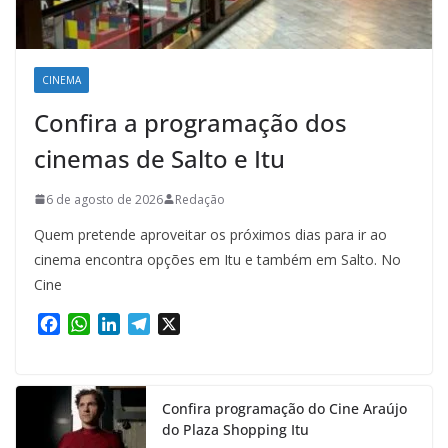
CINEMA
Confira a programação dos
cinemas de Salto e Itu
6 de agosto de 2026
Redação
Quem pretende aproveitar os próximos dias para ir ao
cinema encontra opções em Itu e também em Salto. No
Cine
F
W
L
T
X
a
h
i
e
c
a
n
l
e
t
k
e
Confira programação do Cine Araújo
b
s
e
g
do Plaza Shopping Itu
o
A
d
r