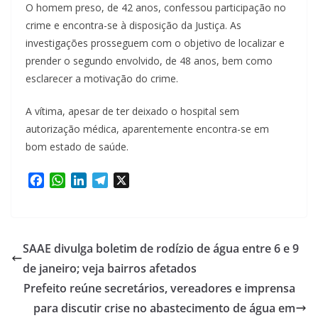
O homem preso, de 42 anos, confessou participação no
crime e encontra-se à disposição da Justiça. As
investigações prosseguem com o objetivo de localizar e
prender o segundo envolvido, de 48 anos, bem como
esclarecer a motivação do crime.
A vítima, apesar de ter deixado o hospital sem
autorização médica, aparentemente encontra-se em
bom estado de saúde.
F
W
L
T
X
a
h
i
e
c
a
n
l
e
t
k
e
b
s
e
g
SAAE divulga boletim de rodízio de água entre 6 e 9
o
A
d
r
de janeiro; veja bairros afetados
o
p
I
a
Prefeito reúne secretários, vereadores e imprensa
k
p
n
m
para discutir crise no abastecimento de água em