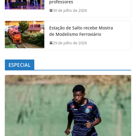
professores
o
p
I
a
k
p
n
m
30 de julho de 2026
Estação de Salto recebe Mostra
de Modelismo Ferroviário
29 de julho de 2026
ESPECIAL