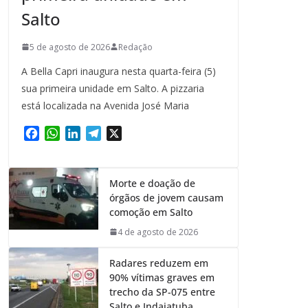
Salto
5 de agosto de 2026
Redação
A Bella Capri inaugura nesta quarta-feira (5)
sua primeira unidade em Salto. A pizzaria
está localizada na Avenida José Maria
F
W
L
T
X
a
h
i
e
c
a
n
l
e
t
k
e
Morte e doação de
b
s
e
g
órgãos de jovem causam
o
A
d
r
comoção em Salto
o
p
I
a
4 de agosto de 2026
k
p
n
m
Radares reduzem em
90% vítimas graves em
trecho da SP-075 entre
Salto e Indaiatuba