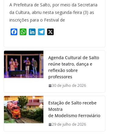
A Prefeitura de Salto, por meio da Secretaria
da Cultura, abriu nesta segunda-feira (3) as
inscrições para o Festival de
F
W
L
T
X
a
h
i
e
c
a
n
l
e
t
k
e
Agenda Cultural de Salto
b
s
e
g
reúne teatro, dança e
o
A
d
r
reflexão sobre
o
p
I
a
professores
k
p
n
m
30 de julho de 2026
Estação de Salto recebe
Mostra
de Modelismo Ferroviário
29 de julho de 2026