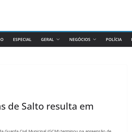
GO
ESPECIAL
GERAL
NEGÓCIOS
POLÍCIA
s de Salto resulta em
da Guarda Civil Municipal (GCM) terminou na apreensão de