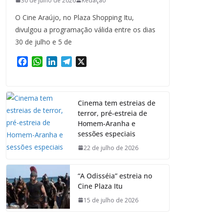
30 de julho de 2026
Redação
O Cine Araújo, no Plaza Shopping Itu,
divulgou a programação válida entre os dias
30 de julho e 5 de
F
W
L
T
X
a
h
i
e
c
a
n
l
e
t
k
e
Cinema tem estreias de
b
s
e
g
terror, pré-estreia de
o
A
d
r
Homem-Aranha e
o
p
I
a
sessões especiais
k
p
n
m
22 de julho de 2026
“A Odisséia” estreia no
Cine Plaza Itu
15 de julho de 2026