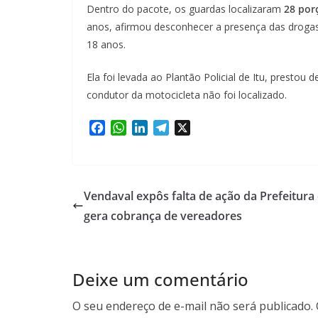
Dentro do pacote, os guardas localizaram
28 por
anos, afirmou desconhecer a presença das drogas
18 anos.
Ela foi levada ao Plantão Policial de Itu, prestou
condutor da motocicleta não foi localizado.
F
W
L
T
X
a
h
i
e
c
a
n
l
e
t
k
e
b
s
e
g
Vendaval expôs falta de ação da Prefeitura
o
A
d
r
gera cobrança de vereadores
o
p
I
a
k
p
n
m
Deixe um comentário
O seu endereço de e-mail não será publicado.