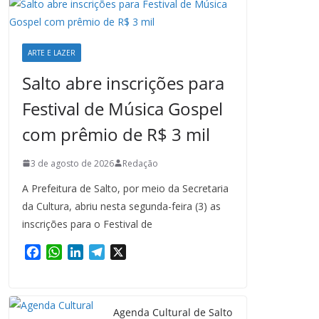
ARTE E LAZER
Salto abre inscrições para
Festival de Música Gospel
com prêmio de R$ 3 mil
3 de agosto de 2026
Redação
A Prefeitura de Salto, por meio da Secretaria
da Cultura, abriu nesta segunda-feira (3) as
inscrições para o Festival de
F
W
L
T
X
a
h
i
e
c
a
n
l
e
t
k
e
Agenda Cultural de Salto
b
s
e
g