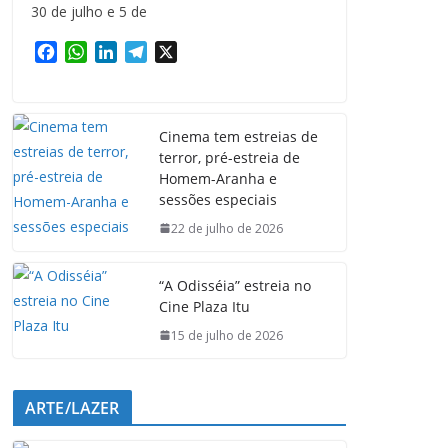
30 de julho e 5 de
F
W
L
T
X
a
h
i
e
c
a
n
l
e
t
k
e
Cinema tem estreias de
b
s
e
g
terror, pré-estreia de
o
A
d
r
Homem-Aranha e
o
p
I
a
sessões especiais
k
p
n
m
22 de julho de 2026
“A Odisséia” estreia no
Cine Plaza Itu
15 de julho de 2026
ARTE/LAZER