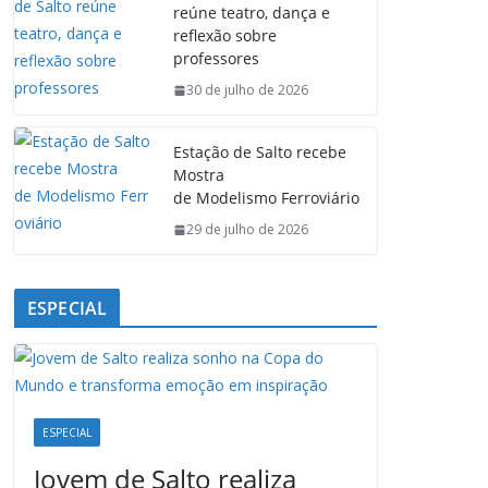
reúne teatro, dança e
o
A
d
r
reflexão sobre
o
p
I
a
professores
k
p
n
m
30 de julho de 2026
Estação de Salto recebe
Mostra
de Modelismo Ferroviário
29 de julho de 2026
ESPECIAL
ESPECIAL
Jovem de Salto realiza