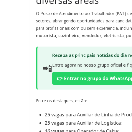
diversas áreas
O Posto de Atendimento ao Trabalhador (PAT) de
setores, abrangendo oportunidades para candidat
para profissionais com ou sem experiência, incl
motorista, cozinheiro, vendedor, eletricista, por
Receba as principais notícias do dia
📲
Entre agora no nosso grupo oficial e f
👉 Entrar no grupo do WhatsAp
Entre os destaques, estão:
25 vagas
para Auxiliar de Linha de Prod
25 vagas
para Auxiliar de Logística;
16 vagas
para Operador de Caixa;