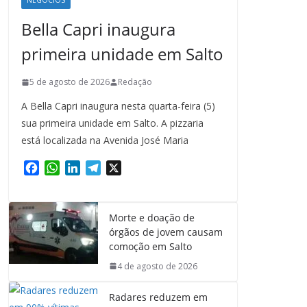
NEGÓCIOS
Bella Capri inaugura
primeira unidade em Salto
5 de agosto de 2026
Redação
A Bella Capri inaugura nesta quarta-feira (5)
sua primeira unidade em Salto. A pizzaria
está localizada na Avenida José Maria
F
W
L
T
X
a
h
i
e
c
a
n
l
e
t
k
e
Morte e doação de
b
s
e
g
órgãos de jovem causam
o
A
d
r
comoção em Salto
o
p
I
a
4 de agosto de 2026
k
p
n
m
Radares reduzem em