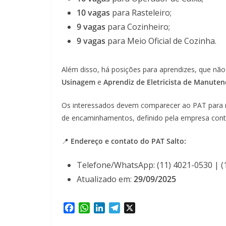
10 vagas
para Rasteleiro;
9 vagas
para Cozinheiro;
9 vagas
para Meio Oficial de Cozinha.
Além disso, há posições para aprendizes, que nã
Usinagem
e
Aprendiz de Eletricista de Manute
Os interessados devem comparecer ao PAT para re
de encaminhamentos, definido pela empresa cont
📍
Endereço e contato do PAT Salto:
Telefone/WhatsApp: (11) 4021-0530 | (
Atualizado em:
29/09/2025
F
W
L
T
X
a
h
i
e