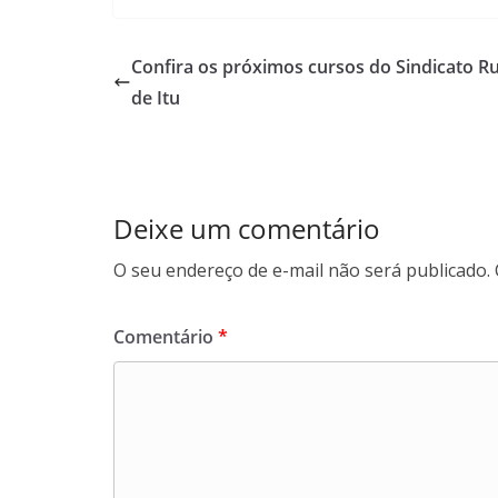
c
a
n
l
e
t
k
e
b
s
e
g
Confira os próximos cursos do Sindicato Ru
o
A
d
r
de Itu
o
p
I
a
k
p
n
m
Deixe um comentário
O seu endereço de e-mail não será publicado.
Comentário
*