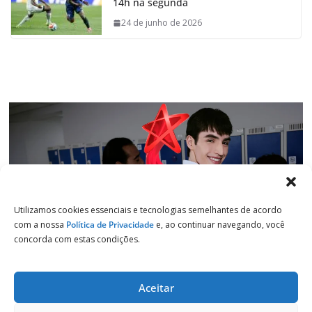
14h na segunda
o
A
d
r
o
p
I
a
24 de junho de 2026
k
p
n
m
Utilizamos cookies essenciais e tecnologias semelhantes de acordo
com a nossa
Política de Privacidade
e, ao continuar navegando, você
concorda com estas condições.
Aceitar