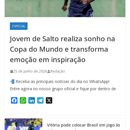
ESPECIAL
Jovem de Salto realiza sonho na
Copa do Mundo e transforma
emoção em inspiração
25 de junho de 2026
Redação
Receba as principais notícias do dia no WhatsApp!
Entre agora no nosso grupo oficial e fique por dentro de
F
W
L
T
X
a
h
i
e
c
a
n
l
e
t
k
e
Vitória pode colocar Brasil em jogo às
b
s
e
g