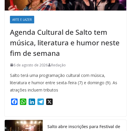
ARTE E LAZER
Agenda Cultural de Salto tem
música, literatura e humor neste
fim de semana
6 de agosto de 2026
Redação
Salto terá uma programação cultural com música,
literatura e humor entre sexta-feira (7) e domingo (9). As
atrações incluem tributos
F
W
L
T
X
a
h
i
e
c
a
n
l
e
t
k
e
Salto abre inscrições para Festival de
b
s
e
g