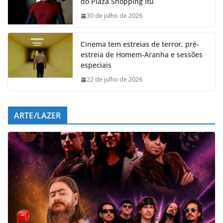
do Plaza Shopping Itu
o
A
d
r
o
p
I
a
30 de julho de 2026
k
p
n
m
Cinema tem estreias de terror, pré-
estreia de Homem-Aranha e sessões
especiais
22 de julho de 2026
ARTE/LAZER