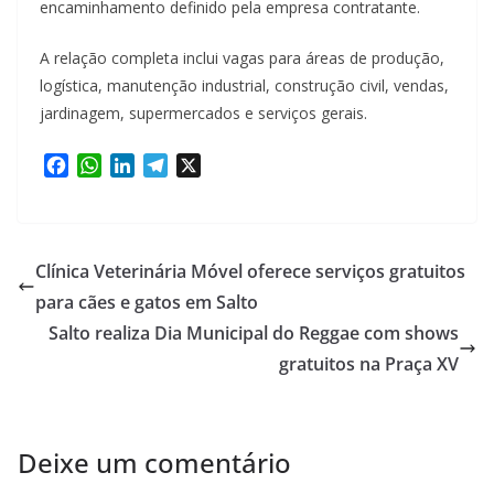
encaminhamento definido pela empresa contratante.
A relação completa inclui vagas para áreas de produção,
logística, manutenção industrial, construção civil, vendas,
jardinagem, supermercados e serviços gerais.
F
W
L
T
X
a
h
i
e
c
a
n
l
e
t
k
e
b
s
e
g
Clínica Veterinária Móvel oferece serviços gratuitos
o
A
d
r
para cães e gatos em Salto
o
p
I
a
Salto realiza Dia Municipal do Reggae com shows
k
p
n
m
gratuitos na Praça XV
Deixe um comentário