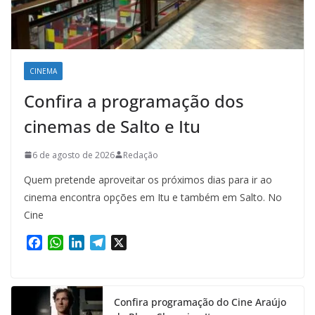
CINEMA
Confira a programação dos
cinemas de Salto e Itu
6 de agosto de 2026
Redação
Quem pretende aproveitar os próximos dias para ir ao
cinema encontra opções em Itu e também em Salto. No
Cine
F
W
L
T
X
a
h
i
e
c
a
n
l
e
t
k
e
Confira programação do Cine Araújo
b
s
e
g