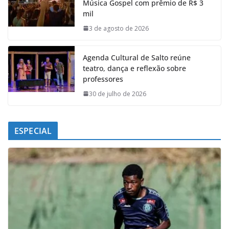
Música Gospel com prêmio de R$ 3
o
A
d
r
mil
o
p
I
a
k
p
n
m
3 de agosto de 2026
Agenda Cultural de Salto reúne
teatro, dança e reflexão sobre
professores
30 de julho de 2026
ESPECIAL