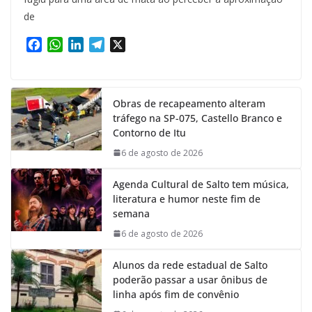
de
F
W
L
T
X
a
h
i
e
c
a
n
l
e
t
k
e
Obras de recapeamento alteram
b
s
e
g
tráfego na SP-075, Castello Branco e
o
A
d
r
Contorno de Itu
o
p
I
a
k
p
n
m
6 de agosto de 2026
Agenda Cultural de Salto tem música,
literatura e humor neste fim de
semana
6 de agosto de 2026
Alunos da rede estadual de Salto
poderão passar a usar ônibus de
linha após fim de convênio