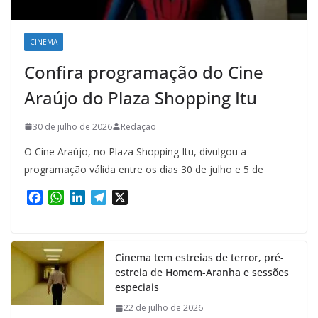
CINEMA
Confira programação do Cine
Araújo do Plaza Shopping Itu
30 de julho de 2026
Redação
O Cine Araújo, no Plaza Shopping Itu, divulgou a
programação válida entre os dias 30 de julho e 5 de
F
W
L
T
X
a
h
i
e
c
a
n
l
e
t
k
e
Cinema tem estreias de terror, pré-
b
s
e
g
estreia de Homem-Aranha e sessões
o
A
d
r
especiais
o
p
I
a
k
p
n
m
22 de julho de 2026