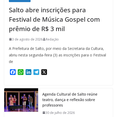
Salto abre inscrições para
Festival de Música Gospel com
prêmio de R$ 3 mil
3 de agosto de 2026
Redação
A Prefeitura de Salto, por meio da Secretaria da Cultura,
abriu nesta segunda-feira (3) as inscrições para o Festival
de
F
W
L
T
X
a
h
i
e
c
a
n
l
e
t
k
e
Agenda Cultural de Salto reúne
b
s
e
g
teatro, dança e reflexão sobre
o
A
d
r
professores
o
p
I
a
k
p
n
m
30 de julho de 2026