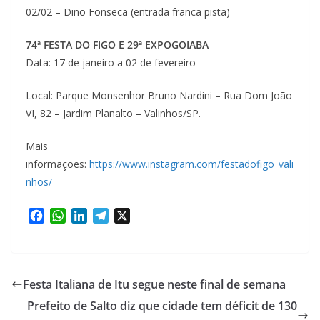
02/02 – Dino Fonseca (entrada franca pista)
74ª FESTA DO FIGO E 29ª EXPOGOIABA
Data: 17 de janeiro a 02 de fevereiro
Local: Parque Monsenhor Bruno Nardini – Rua Dom João
VI, 82 – Jardim Planalto – Valinhos/SP.
Mais
informações:
https://www.instagram.com/festadofigo_vali
nhos/
F
W
L
T
X
a
h
i
e
c
a
n
l
e
t
k
e
b
s
e
g
Festa Italiana de Itu segue neste final de semana
o
A
d
r
Prefeito de Salto diz que cidade tem déficit de 130
o
p
I
a