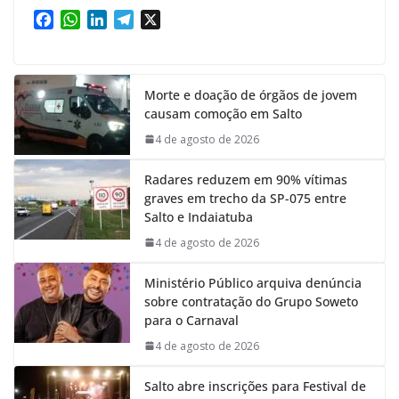
F
W
L
T
X
a
h
i
e
c
a
n
l
e
t
k
e
Morte e doação de órgãos de jovem
b
s
e
g
causam comoção em Salto
o
A
d
r
o
p
I
a
4 de agosto de 2026
k
p
n
m
Radares reduzem em 90% vítimas
graves em trecho da SP-075 entre
Salto e Indaiatuba
4 de agosto de 2026
Ministério Público arquiva denúncia
sobre contratação do Grupo Soweto
para o Carnaval
4 de agosto de 2026
Salto abre inscrições para Festival de