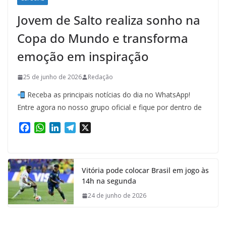
Jovem de Salto realiza sonho na
Copa do Mundo e transforma
emoção em inspiração
25 de junho de 2026
Redação
Receba as principais notícias do dia no WhatsApp!
Entre agora no nosso grupo oficial e fique por dentro de
F
W
L
T
X
a
h
i
e
c
a
n
l
e
t
k
e
Vitória pode colocar Brasil em jogo às
b
s
e
g
14h na segunda
o
A
d
r
o
p
I
a
24 de junho de 2026
k
p
n
m