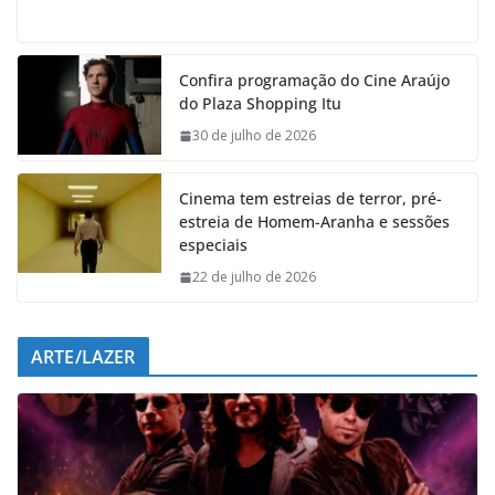
a
h
i
e
c
a
n
l
e
t
k
e
Confira programação do Cine Araújo
b
s
e
g
do Plaza Shopping Itu
o
A
d
r
o
p
I
a
30 de julho de 2026
k
p
n
m
Cinema tem estreias de terror, pré-
estreia de Homem-Aranha e sessões
especiais
22 de julho de 2026
ARTE/LAZER