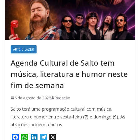
ARTE E LAZER
Agenda Cultural de Salto tem
música, literatura e humor neste
fim de semana
6 de agosto de 2026
Redação
Salto terá uma programação cultural com música,
literatura e humor entre sexta-feira (7) e domingo (9). As
atrações incluem tributos
F
W
L
T
X