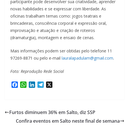
participante pode desenvolver sua criatividade, aprender
novas habilidades e se expressar com liberdade. As
oficinas trabalham temas como: jogos teatrais e
brincadeiras, consciência corporal e expressão oral,
improvisação e atuação e criação de roteiros
(dramaturgia), montagem e ensaio de cenas.
Mais informações podem ser obtidas pelo telefone 11
97269-8871 ou pelo e-mail
lauralapadulam@gmail.com
.
Foto: Reprodução Rede Social
F
W
L
T
X
a
h
i
e
c
a
n
l
e
t
k
e
b
s
e
g
Furtos diminuem 36% em Salto, diz SSP
o
A
d
r
Confira eventos em Salto neste final de semana
o
p
I
a