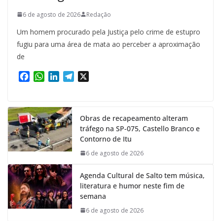
6 de agosto de 2026
Redação
Um homem procurado pela Justiça pelo crime de estupro
fugiu para uma área de mata ao perceber a aproximação
de
F
W
L
T
X
a
h
i
e
c
a
n
l
e
t
k
e
Obras de recapeamento alteram
b
s
e
g
tráfego na SP-075, Castello Branco e
o
A
d
r
Contorno de Itu
o
p
I
a
k
p
n
m
6 de agosto de 2026
Agenda Cultural de Salto tem música,
literatura e humor neste fim de
semana
6 de agosto de 2026