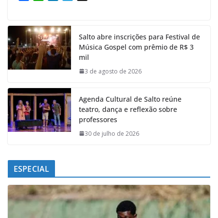
a
h
i
e
c
a
n
l
e
t
k
e
Salto abre inscrições para Festival de
b
s
e
g
Música Gospel com prêmio de R$ 3
o
A
d
r
mil
o
p
I
a
k
p
n
m
3 de agosto de 2026
Agenda Cultural de Salto reúne
teatro, dança e reflexão sobre
professores
30 de julho de 2026
ESPECIAL