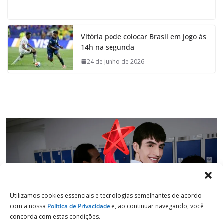
a
h
i
e
c
a
n
l
e
t
k
e
Vitória pode colocar Brasil em jogo às
b
s
e
g
14h na segunda
o
A
d
r
o
p
I
a
24 de junho de 2026
k
p
n
m
Utilizamos cookies essenciais e tecnologias semelhantes de acordo
com a nossa
Política de Privacidade
e, ao continuar navegando, você
concorda com estas condições.