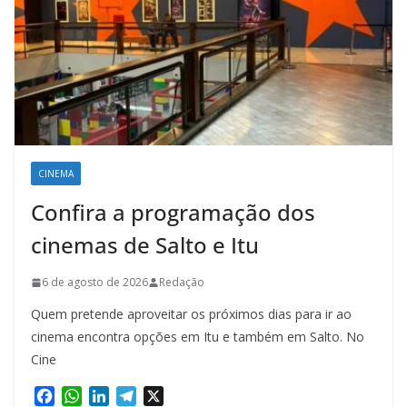
CINEMA
Confira a programação dos
cinemas de Salto e Itu
6 de agosto de 2026
Redação
Quem pretende aproveitar os próximos dias para ir ao
cinema encontra opções em Itu e também em Salto. No
Cine
F
W
L
T
X