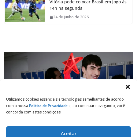
Vitória pode colocar Brasil em jogo às
b
s
e
g
14h na segunda
o
A
d
r
o
p
I
a
24 de junho de 2026
k
p
n
m
Utilizamos cookies essenciais e tecnologias semelhantes de acordo
com a nossa
Política de Privacidade
e, ao continuar navegando, você
concorda com estas condições.
Aceitar