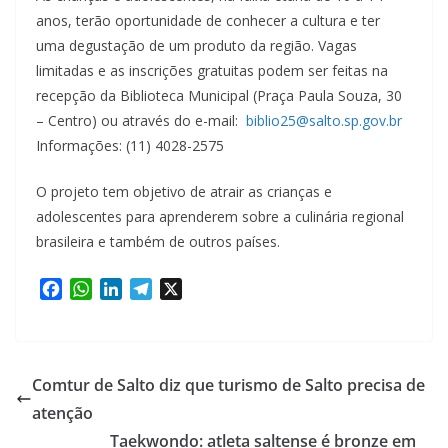
anos, terão oportunidade de conhecer a cultura e ter
uma degustação de um produto da região. Vagas
limitadas e as inscrições gratuitas podem ser feitas na
recepção da Biblioteca Municipal (Praça Paula Souza, 30
– Centro) ou através do e-mail:
biblio25@salto.sp.gov.br
Informações: (11) 4028-2575
O projeto tem objetivo de atrair as crianças e
adolescentes para aprenderem sobre a culinária regional
brasileira e também de outros países.
F
W
L
T
X
a
h
i
e
c
a
n
l
e
t
k
e
b
s
e
g
Comtur de Salto diz que turismo de Salto precisa de
o
A
d
r
atenção
o
p
I
a
Taekwondo: atleta saltense é bronze em
k
p
n
m