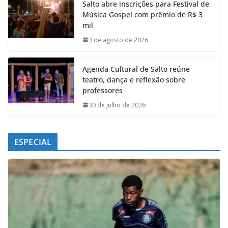
Salto abre inscrições para Festival de
b
s
e
g
Música Gospel com prêmio de R$ 3
o
A
d
r
mil
o
p
I
a
k
p
n
m
3 de agosto de 2026
Agenda Cultural de Salto reúne
teatro, dança e reflexão sobre
professores
30 de julho de 2026
ESPECIAL