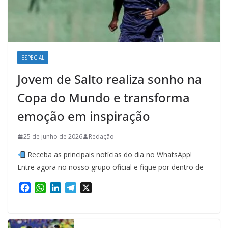
ESPECIAL
Jovem de Salto realiza sonho na
Copa do Mundo e transforma
emoção em inspiração
25 de junho de 2026
Redação
Receba as principais notícias do dia no WhatsApp!
Entre agora no nosso grupo oficial e fique por dentro de
F
W
L
T
X
a
h
i
e
c
a
n
l
e
t
k
e