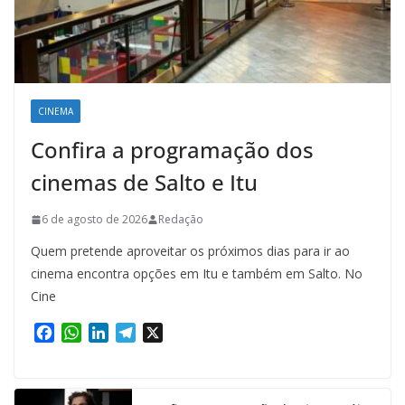
CINEMA
Confira a programação dos
cinemas de Salto e Itu
6 de agosto de 2026
Redação
Quem pretende aproveitar os próximos dias para ir ao
cinema encontra opções em Itu e também em Salto. No
Cine
F
W
L
T
X
a
h
i
e
c
a
n
l
e
t
k
e