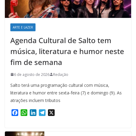
ARTE E LAZER
Agenda Cultural de Salto tem
música, literatura e humor neste
fim de semana
6 de agosto de 2026
Redação
Salto terá uma programação cultural com música,
literatura e humor entre sexta-feira (7) e domingo (9). As
atrações incluem tributos
F
W
L
T
X
a
h
i
e
c
a
n
l
e
t
k
e