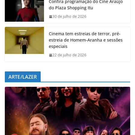
Confira programação do Cine Araújo
b
s
e
g
do Plaza Shopping Itu
o
A
d
r
o
p
I
a
30 de julho de 2026
k
p
n
m
Cinema tem estreias de terror, pré-
estreia de Homem-Aranha e sessões
especiais
22 de julho de 2026
ARTE/LAZER