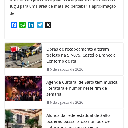
fugiu para uma área de mata ao perceber a aproximação
de
F
W
L
T
X
a
h
i
e
c
a
n
l
e
t
k
e
Obras de recapeamento alteram
b
s
e
g
tráfego na SP-075, Castello Branco e
o
A
d
r
Contorno de Itu
o
p
I
a
k
p
n
m
6 de agosto de 2026
Agenda Cultural de Salto tem música,
literatura e humor neste fim de
semana
6 de agosto de 2026
Alunos da rede estadual de Salto
poderão passar a usar ônibus de
linha após fim de convênio