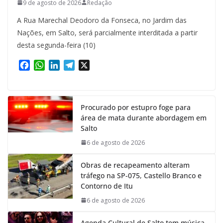
9 de agosto de 2026
Redação
A Rua Marechal Deodoro da Fonseca, no Jardim das
Nações, em Salto, será parcialmente interditada a partir
desta segunda-feira (10)
F
W
L
T
X
a
h
i
e
c
a
n
l
e
t
k
e
Procurado por estupro foge para
b
s
e
g
área de mata durante abordagem em
o
A
d
r
Salto
o
p
I
a
k
p
n
m
6 de agosto de 2026
Obras de recapeamento alteram
tráfego na SP-075, Castello Branco e
Contorno de Itu
6 de agosto de 2026
Agenda Cultural de Salto tem música,