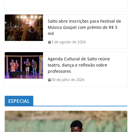
a
h
i
e
c
a
n
l
e
t
k
e
Salto abre inscrições para Festival de
b
s
e
g
Música Gospel com prêmio de R$ 3
o
A
d
r
mil
o
p
I
a
k
p
n
m
3 de agosto de 2026
Agenda Cultural de Salto reúne
teatro, dança e reflexão sobre
professores
30 de julho de 2026
ESPECIAL