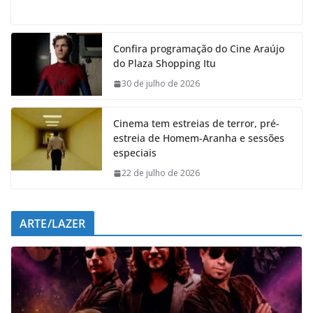
a
h
i
e
c
a
n
l
e
t
k
e
Confira programação do Cine Araújo
b
s
e
g
do Plaza Shopping Itu
o
A
d
r
o
p
I
a
30 de julho de 2026
k
p
n
m
Cinema tem estreias de terror, pré-
estreia de Homem-Aranha e sessões
especiais
22 de julho de 2026
ARTE/LAZER