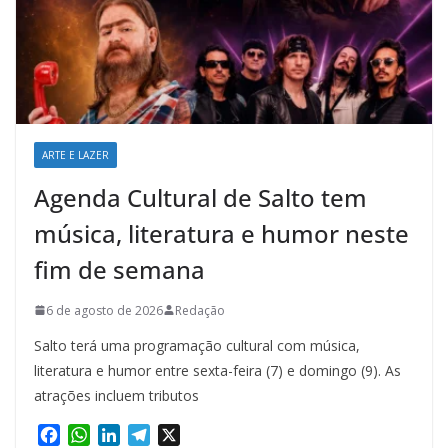
ARTE E LAZER
Agenda Cultural de Salto tem
música, literatura e humor neste
fim de semana
6 de agosto de 2026
Redação
Salto terá uma programação cultural com música,
literatura e humor entre sexta-feira (7) e domingo (9). As
atrações incluem tributos
F
W
L
T
X