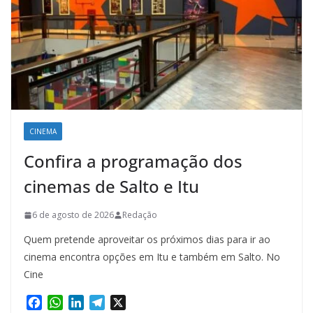
CINEMA
Confira a programação dos
cinemas de Salto e Itu
6 de agosto de 2026
Redação
Quem pretende aproveitar os próximos dias para ir ao
cinema encontra opções em Itu e também em Salto. No
Cine
F
W
L
T
X