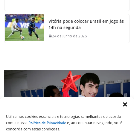
a
h
i
e
c
a
n
l
e
t
k
e
Vitória pode colocar Brasil em jogo às
b
s
e
g
14h na segunda
o
A
d
r
o
p
I
a
24 de junho de 2026
k
p
n
m
Utilizamos cookies essenciais e tecnologias semelhantes de acordo
com a nossa
Política de Privacidade
e, ao continuar navegando, você
concorda com estas condições.