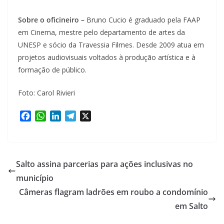
Sobre o oficineiro –
Bruno Cucio é graduado pela FAAP
em Cinema, mestre pelo departamento de artes da
UNESP e sócio da Travessia Filmes. Desde 2009 atua em
projetos audiovisuais voltados à produção artística e à
formação de público.
Foto: Carol Rivieri
F
W
L
T
X
a
h
i
e
c
a
n
l
e
t
k
e
b
s
e
g
Salto assina parcerias para ações inclusivas no
o
A
d
r
município
o
p
I
a
Câmeras flagram ladrões em roubo a condomínio
k
p
n
m
em Salto