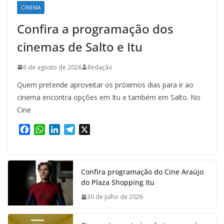
CINEMA
Confira a programação dos
cinemas de Salto e Itu
6 de agosto de 2026
Redação
Quem pretende aproveitar os próximos dias para ir ao
cinema encontra opções em Itu e também em Salto. No
Cine
F
W
L
T
X
a
h
i
e
c
a
n
l
e
t
k
e
Confira programação do Cine Araújo
b
s
e
g
do Plaza Shopping Itu
o
A
d
r
o
p
I
a
30 de julho de 2026
k
p
n
m