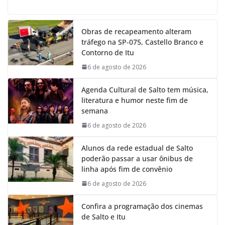
c
a
n
l
e
t
k
e
Obras de recapeamento alteram
b
s
e
g
tráfego na SP-075, Castello Branco e
o
A
d
r
Contorno de Itu
o
p
I
a
k
p
n
m
6 de agosto de 2026
Agenda Cultural de Salto tem música,
literatura e humor neste fim de
semana
6 de agosto de 2026
Alunos da rede estadual de Salto
poderão passar a usar ônibus de
linha após fim de convênio
6 de agosto de 2026
Confira a programação dos cinemas
de Salto e Itu