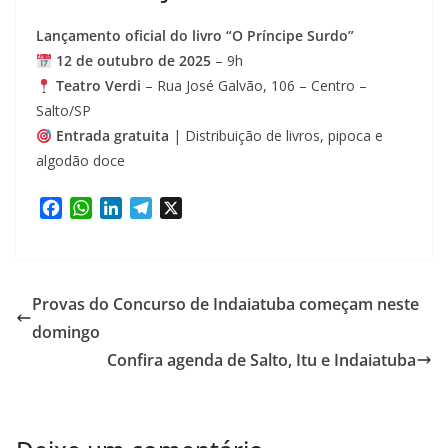
Lançamento oficial do livro “O Príncipe Surdo”
12 de outubro de 2025
– 9h
Teatro Verdi
– Rua José Galvão, 106 – Centro –
Salto/SP
Entrada gratuita
| Distribuição de livros, pipoca e
algodão doce
F
W
L
T
X
a
h
i
e
c
a
n
l
e
t
k
e
b
s
e
g
Provas do Concurso de Indaiatuba começam neste
o
A
d
r
domingo
o
p
I
a
Confira agenda de Salto, Itu e Indaiatuba
k
p
n
m