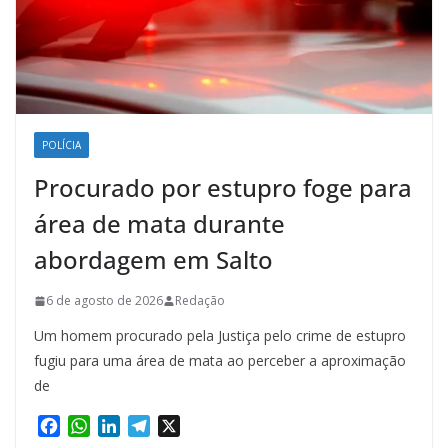
POLÍCIA
Procurado por estupro foge para
área de mata durante
abordagem em Salto
6 de agosto de 2026
Redação
Um homem procurado pela Justiça pelo crime de estupro
fugiu para uma área de mata ao perceber a aproximação
de
F
W
L
T
X
a
h
i
e