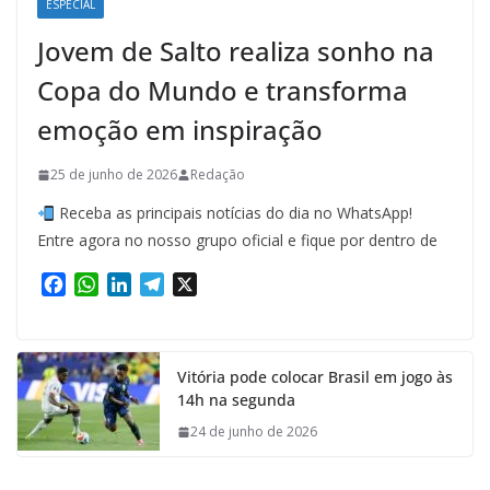
ESPECIAL
Jovem de Salto realiza sonho na
Copa do Mundo e transforma
emoção em inspiração
25 de junho de 2026
Redação
Receba as principais notícias do dia no WhatsApp!
Entre agora no nosso grupo oficial e fique por dentro de
F
W
L
T
X
a
h
i
e
c
a
n
l
e
t
k
e
Vitória pode colocar Brasil em jogo às
b
s
e
g
14h na segunda
o
A
d
r
o
p
I
a
24 de junho de 2026
k
p
n
m