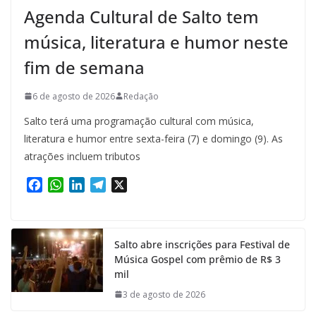
Agenda Cultural de Salto tem
música, literatura e humor neste
fim de semana
6 de agosto de 2026
Redação
Salto terá uma programação cultural com música,
literatura e humor entre sexta-feira (7) e domingo (9). As
atrações incluem tributos
F
W
L
T
X
a
h
i
e
c
a
n
l
e
t
k
e
Salto abre inscrições para Festival de
b
s
e
g
Música Gospel com prêmio de R$ 3
o
A
d
r
mil
o
p
I
a
k
p
n
m
3 de agosto de 2026