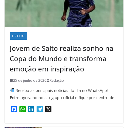
ESPECIAL
Jovem de Salto realiza sonho na
Copa do Mundo e transforma
emoção em inspiração
25 de junho de 2026
Redação
Receba as principais notícias do dia no WhatsApp!
Entre agora no nosso grupo oficial e fique por dentro de
F
W
L
T
X
a
h
i
e
c
a
n
l
e
t
k
e