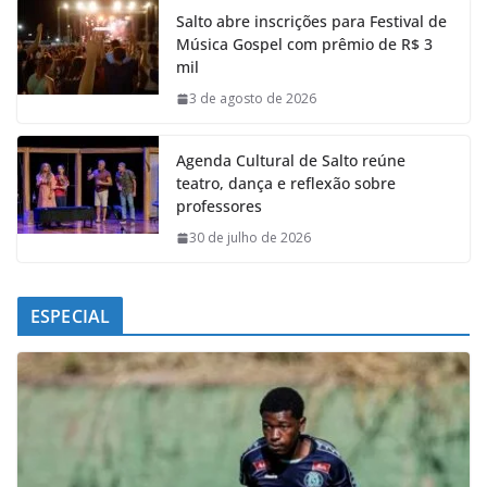
e
t
k
e
Salto abre inscrições para Festival de
b
s
e
g
Música Gospel com prêmio de R$ 3
o
A
d
r
mil
o
p
I
a
k
p
n
m
3 de agosto de 2026
Agenda Cultural de Salto reúne
teatro, dança e reflexão sobre
professores
30 de julho de 2026
ESPECIAL