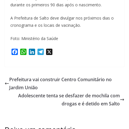
durante os primeiros 90 dias após o nascimento.
A Prefeitura de Salto deve divulgar nos próximos dias o
cronograma e os locais de vacinação.
Foto: Ministério da Saúde
F
W
L
T
X
a
h
i
e
c
a
n
l
e
t
k
e
b
s
e
g
Prefeitura vai construir Centro Comunitário no
o
A
d
r
Jardim União
o
p
I
a
Adolescente tenta se desfazer de mochila com
k
p
n
m
drogas e é detido em Salto