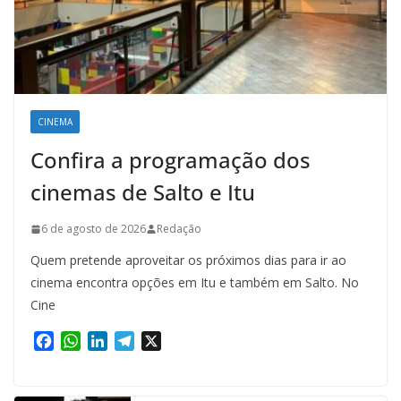
CINEMA
Confira a programação dos
cinemas de Salto e Itu
6 de agosto de 2026
Redação
Quem pretende aproveitar os próximos dias para ir ao
cinema encontra opções em Itu e também em Salto. No
Cine
F
W
L
T
X
a
h
i
e
c
a
n
l
e
t
k
e