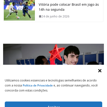
Vitória pode colocar Brasil em jogo às
b
s
e
g
14h na segunda
o
A
d
r
o
p
I
a
24 de junho de 2026
k
p
n
m
Utilizamos cookies essenciais e tecnologias semelhantes de acordo
com a nossa
Política de Privacidade
e, ao continuar navegando, você
concorda com estas condições.
Aceitar