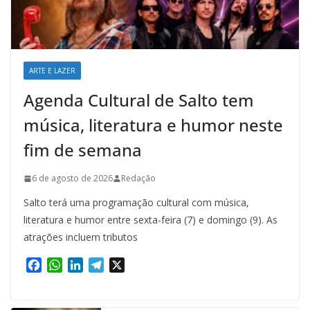
ARTE E LAZER
Agenda Cultural de Salto tem
música, literatura e humor neste
fim de semana
6 de agosto de 2026
Redação
Salto terá uma programação cultural com música,
literatura e humor entre sexta-feira (7) e domingo (9). As
atrações incluem tributos
F
W
L
T
X
a
h
i
e
c
a
n
l