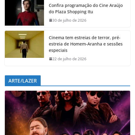
Confira programação do Cine Araújo
b
s
e
g
do Plaza Shopping Itu
o
A
d
r
o
p
I
a
30 de julho de 2026
k
p
n
m
Cinema tem estreias de terror, pré-
estreia de Homem-Aranha e sessões
especiais
22 de julho de 2026
ARTE/LAZER