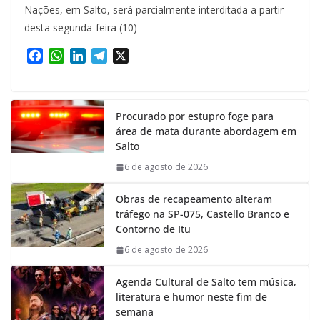
Nações, em Salto, será parcialmente interditada a partir
desta segunda-feira (10)
F
W
L
T
X
a
h
i
e
c
a
n
l
e
t
k
e
Procurado por estupro foge para
b
s
e
g
área de mata durante abordagem em
o
A
d
r
Salto
o
p
I
a
k
p
n
m
6 de agosto de 2026
Obras de recapeamento alteram
tráfego na SP-075, Castello Branco e
Contorno de Itu
6 de agosto de 2026
Agenda Cultural de Salto tem música,
literatura e humor neste fim de
semana