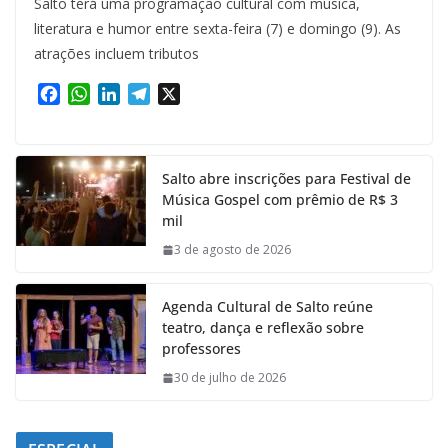
Salto terá uma programação cultural com música,
literatura e humor entre sexta-feira (7) e domingo (9). As
atrações incluem tributos
F
W
L
T
X
a
h
i
e
c
a
n
l
e
t
k
e
Salto abre inscrições para Festival de
b
s
e
g
Música Gospel com prêmio de R$ 3
o
A
d
r
mil
o
p
I
a
k
p
n
m
3 de agosto de 2026
Agenda Cultural de Salto reúne
teatro, dança e reflexão sobre
professores
30 de julho de 2026