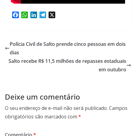
F
W
L
T
X
a
h
i
e
c
a
n
l
e
t
k
e
b
s
e
g
Polícia Civil de Salto prende cinco pessoas em dois
o
A
d
r
dias
o
p
I
a
Salto recebe R$ 11,5 milhões de repasses estaduais
k
p
n
m
em outubro
Deixe um comentário
O seu endereço de e-mail não será publicado.
Campos
obrigatórios são marcados com
*
Comentário
*