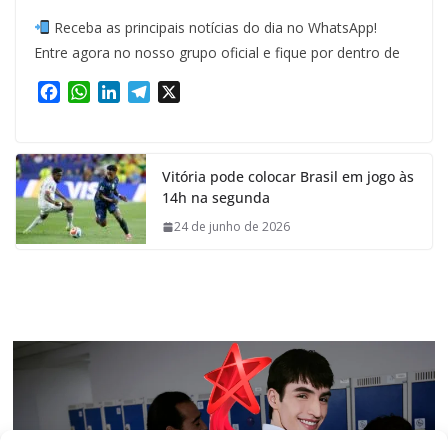
Receba as principais notícias do dia no WhatsApp!
Entre agora no nosso grupo oficial e fique por dentro de
F
W
L
T
X
a
h
i
e
c
a
n
l
e
t
k
e
Vitória pode colocar Brasil em jogo às
b
s
e
g
14h na segunda
o
A
d
r
o
p
I
a
24 de junho de 2026
k
p
n
m