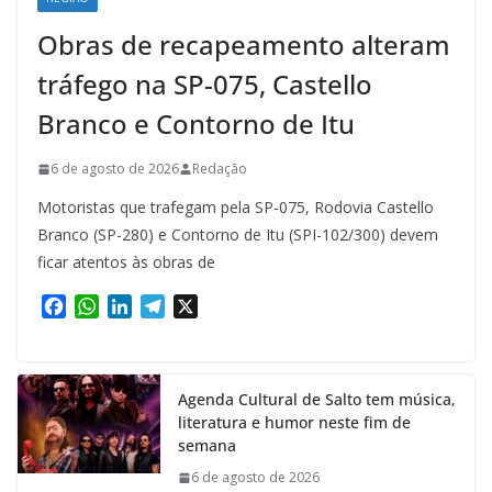
Obras de recapeamento alteram
tráfego na SP-075, Castello
Branco e Contorno de Itu
6 de agosto de 2026
Redação
Motoristas que trafegam pela SP-075, Rodovia Castello
Branco (SP-280) e Contorno de Itu (SPI-102/300) devem
ficar atentos às obras de
F
W
L
T
X
a
h
i
e
c
a
n
l
e
t
k
e
Agenda Cultural de Salto tem música,
b
s
e
g
literatura e humor neste fim de
o
A
d
r
semana
o
p
I
a
k
p
n
m
6 de agosto de 2026