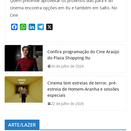
Quem pretende aproveitar os próximos dias para ir ao
cinema encontra opções em Itu e também em Salto. No
Cine
F
W
L
T
X
a
h
i
e
c
a
n
l
e
t
k
e
Confira programação do Cine Araújo
b
s
e
g
do Plaza Shopping Itu
o
A
d
r
o
p
I
a
30 de julho de 2026
k
p
n
m
Cinema tem estreias de terror, pré-
estreia de Homem-Aranha e sessões
especiais
22 de julho de 2026
ARTE/LAZER