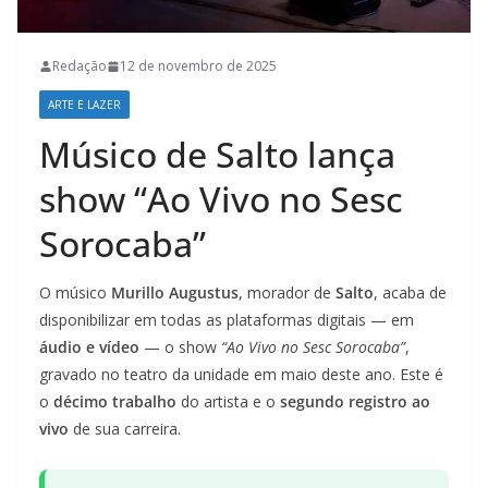
Redação
12 de novembro de 2025
ARTE E LAZER
Músico de Salto lança
show “Ao Vivo no Sesc
Sorocaba”
O músico
Murillo Augustus
, morador de
Salto
, acaba de
disponibilizar em todas as plataformas digitais — em
áudio e vídeo
— o show
“Ao Vivo no Sesc Sorocaba”
,
gravado no teatro da unidade em maio deste ano. Este é
o
décimo trabalho
do artista e o
segundo registro ao
vivo
de sua carreira.