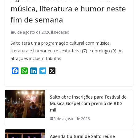
música, literatura e humor neste
fim de semana
6 de agosto de 2026
Redação
Salto terá uma programação cultural com música,
literatura e humor entre sexta-feira (7) e domingo (9). As
atrações incluem tributos
F
W
L
T
X
a
h
i
e
c
a
n
l
e
t
k
e
Salto abre inscrições para Festival de
b
s
e
g
Música Gospel com prêmio de R$ 3
o
A
d
r
mil
o
p
I
a
k
p
n
m
3 de agosto de 2026
Agenda Cultural de Salto reúne