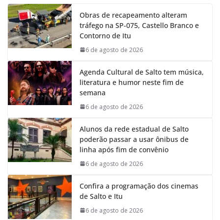
e
t
k
e
Obras de recapeamento alteram
b
s
e
g
tráfego na SP-075, Castello Branco e
o
A
d
r
Contorno de Itu
o
p
I
a
k
p
n
m
6 de agosto de 2026
Agenda Cultural de Salto tem música,
literatura e humor neste fim de
semana
6 de agosto de 2026
Alunos da rede estadual de Salto
poderão passar a usar ônibus de
linha após fim de convênio
6 de agosto de 2026
Confira a programação dos cinemas
de Salto e Itu
6 de agosto de 2026