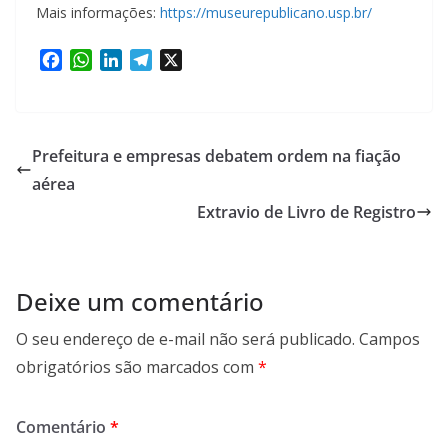
Mais informações:
https://museurepublicano.usp.br/
F
W
L
T
X
a
h
i
e
c
a
n
l
e
t
k
e
b
s
e
g
Prefeitura e empresas debatem ordem na fiação
o
A
d
r
aérea
o
p
I
a
Extravio de Livro de Registro
k
p
n
m
Deixe um comentário
O seu endereço de e-mail não será publicado.
Campos
obrigatórios são marcados com
*
Comentário
*