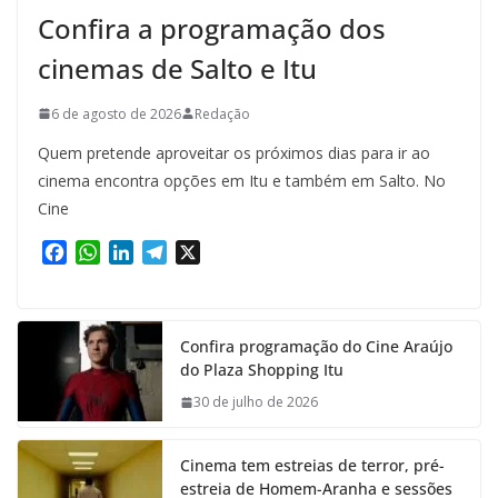
Confira a programação dos
cinemas de Salto e Itu
6 de agosto de 2026
Redação
Quem pretende aproveitar os próximos dias para ir ao
cinema encontra opções em Itu e também em Salto. No
Cine
F
W
L
T
X
a
h
i
e
c
a
n
l
e
t
k
e
Confira programação do Cine Araújo
b
s
e
g
do Plaza Shopping Itu
o
A
d
r
o
p
I
a
30 de julho de 2026
k
p
n
m
Cinema tem estreias de terror, pré-
estreia de Homem-Aranha e sessões