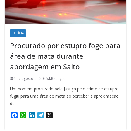
POLÍCIA
Procurado por estupro foge para
área de mata durante
abordagem em Salto
6 de agosto de 2026
Redação
Um homem procurado pela Justiça pelo crime de estupro
fugiu para uma área de mata ao perceber a aproximação
de
F
W
L
T
X
a
h
i
e
c
a
n
l