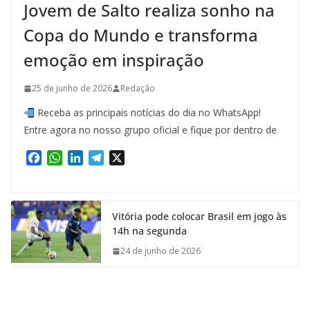
Jovem de Salto realiza sonho na
Copa do Mundo e transforma
emoção em inspiração
25 de junho de 2026
Redação
Receba as principais notícias do dia no WhatsApp!
Entre agora no nosso grupo oficial e fique por dentro de
F
W
L
T
X
a
h
i
e
c
a
n
l
e
t
k
e
Vitória pode colocar Brasil em jogo às
b
s
e
g
14h na segunda
o
A
d
r
o
p
I
a
24 de junho de 2026
k
p
n
m