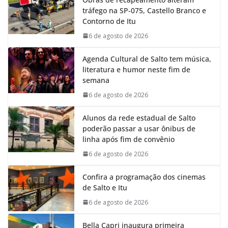
b
s
e
g
tráfego na SP-075, Castello Branco e
o
A
d
r
Contorno de Itu
o
p
I
a
k
p
n
m
6 de agosto de 2026
Agenda Cultural de Salto tem música,
literatura e humor neste fim de
semana
6 de agosto de 2026
Alunos da rede estadual de Salto
poderão passar a usar ônibus de
linha após fim de convênio
6 de agosto de 2026
Confira a programação dos cinemas
de Salto e Itu
6 de agosto de 2026
Bella Capri inaugura primeira