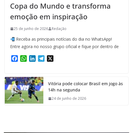
Copa do Mundo e transforma
emoção em inspiração
25 de junho de 2026
Redação
Receba as principais notícias do dia no WhatsApp!
Entre agora no nosso grupo oficial e fique por dentro de
F
W
L
T
X
a
h
i
e
c
a
n
l
e
t
k
e
Vitória pode colocar Brasil em jogo às
b
s
e
g
14h na segunda
o
A
d
r
o
p
I
a
24 de junho de 2026
k
p
n
m