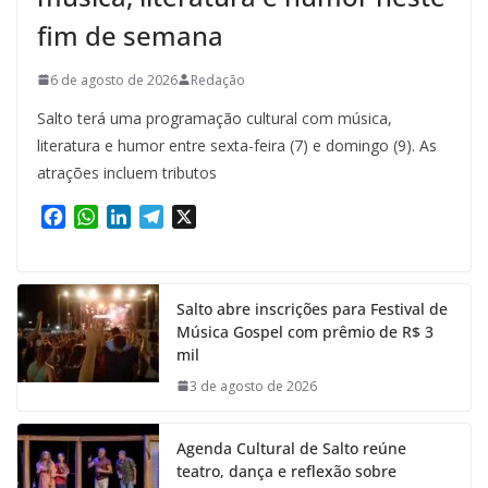
fim de semana
6 de agosto de 2026
Redação
Salto terá uma programação cultural com música,
literatura e humor entre sexta-feira (7) e domingo (9). As
atrações incluem tributos
F
W
L
T
X
a
h
i
e
c
a
n
l
e
t
k
e
Salto abre inscrições para Festival de
b
s
e
g
Música Gospel com prêmio de R$ 3
o
A
d
r
mil
o
p
I
a
k
p
n
m
3 de agosto de 2026
Agenda Cultural de Salto reúne
teatro, dança e reflexão sobre