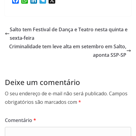
F
W
L
T
X
a
h
i
e
c
a
n
l
e
t
k
e
b
s
e
g
Salto tem Festival de Dança e Teatro nesta quinta e
o
A
d
r
sexta-feira
o
p
I
a
Criminalidade tem leve alta em setembro em Salto,
k
p
n
m
aponta SSP-SP
Deixe um comentário
O seu endereço de e-mail não será publicado.
Campos
obrigatórios são marcados com
*
Comentário
*