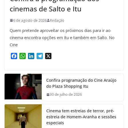
cinemas de Salto e Itu
6 de agosto de 2026
Redação
Quem pretende aproveitar os próximos dias para ir ao
cinema encontra opções em Itu e também em Salto. No
Cine
F
W
L
T
X
a
h
i
e
c
a
n
l
e
t
k
e
Confira programação do Cine Araújo
b
s
e
g
do Plaza Shopping Itu
o
A
d
r
o
p
I
a
30 de julho de 2026
k
p
n
m
Cinema tem estreias de terror, pré-
estreia de Homem-Aranha e sessões
especiais