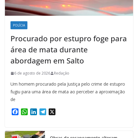
POLÍCIA
Procurado por estupro foge para
área de mata durante
abordagem em Salto
6 de agosto de 2026
Redação
Um homem procurado pela Justiça pelo crime de estupro
fugiu para uma área de mata ao perceber a aproximação
de
F
W
L
T
X
a
h
i
e
c
a
n
l
e
t
k
e
Obras de recapeamento alteram