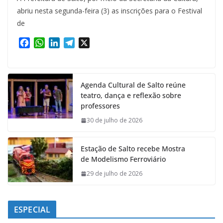
abriu nesta segunda-feira (3) as inscrições para o Festival
de
F
W
L
T
X
a
h
i
e
c
a
n
l
e
t
k
e
Agenda Cultural de Salto reúne
b
s
e
g
teatro, dança e reflexão sobre
o
A
d
r
professores
o
p
I
a
k
p
n
m
30 de julho de 2026
Estação de Salto recebe Mostra
de Modelismo Ferroviário
29 de julho de 2026
ESPECIAL