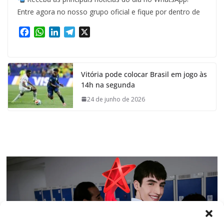
Entre agora no nosso grupo oficial e fique por dentro de
F
W
L
T
X
a
h
i
e
c
a
n
l
e
t
k
e
Vitória pode colocar Brasil em jogo às
b
s
e
g
14h na segunda
o
A
d
r
o
p
I
a
24 de junho de 2026
k
p
n
m