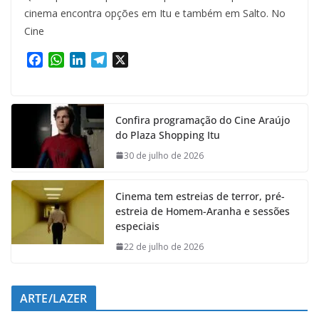
cinema encontra opções em Itu e também em Salto. No
Cine
F
W
L
T
X
a
h
i
e
c
a
n
l
e
t
k
e
Confira programação do Cine Araújo
b
s
e
g
do Plaza Shopping Itu
o
A
d
r
o
p
I
a
30 de julho de 2026
k
p
n
m
Cinema tem estreias de terror, pré-
estreia de Homem-Aranha e sessões
especiais
22 de julho de 2026
ARTE/LAZER