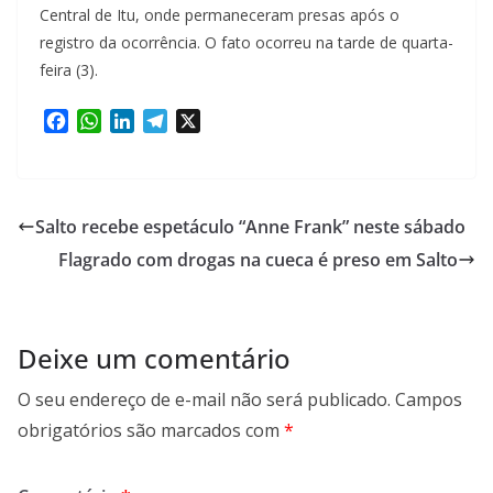
Central de Itu, onde permaneceram presas após o
registro da ocorrência. O fato ocorreu na tarde de quarta-
feira (3).
F
W
L
T
X
a
h
i
e
c
a
n
l
e
t
k
e
b
s
e
g
Salto recebe espetáculo “Anne Frank” neste sábado
o
A
d
r
Flagrado com drogas na cueca é preso em Salto
o
p
I
a
k
p
n
m
Deixe um comentário
O seu endereço de e-mail não será publicado.
Campos
obrigatórios são marcados com
*