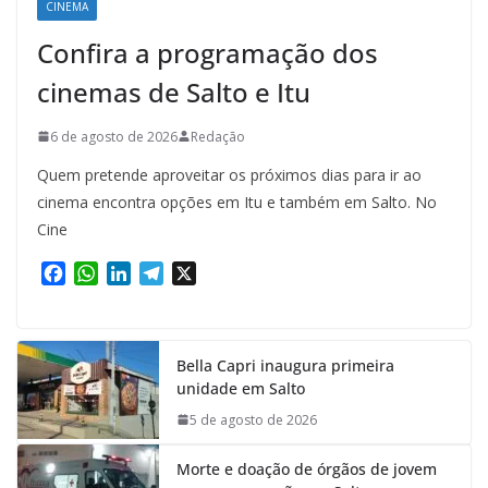
CINEMA
Confira a programação dos
cinemas de Salto e Itu
6 de agosto de 2026
Redação
Quem pretende aproveitar os próximos dias para ir ao
cinema encontra opções em Itu e também em Salto. No
Cine
F
W
L
T
X
a
h
i
e
c
a
n
l
e
t
k
e
Bella Capri inaugura primeira
b
s
e
g
unidade em Salto
o
A
d
r
o
p
I
a
5 de agosto de 2026
k
p
n
m
Morte e doação de órgãos de jovem