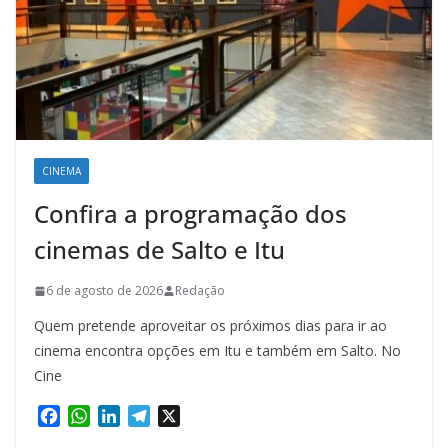
CINEMA
Confira a programação dos
cinemas de Salto e Itu
6 de agosto de 2026
Redação
Quem pretende aproveitar os próximos dias para ir ao
cinema encontra opções em Itu e também em Salto. No
Cine
F
W
L
T
X
a
h
i
e