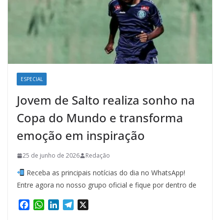
ESPECIAL
Jovem de Salto realiza sonho na
Copa do Mundo e transforma
emoção em inspiração
25 de junho de 2026
Redação
Receba as principais notícias do dia no WhatsApp!
Entre agora no nosso grupo oficial e fique por dentro de
F
W
L
T
X
a
h
i
e