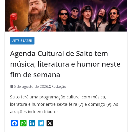
ARTE E LAZER
Agenda Cultural de Salto tem
música, literatura e humor neste
fim de semana
6 de agosto de 2026
Redação
Salto terá uma programação cultural com música,
literatura e humor entre sexta-feira (7) e domingo (9). As
atrações incluem tributos
F
W
L
T
X
a
h
i
e