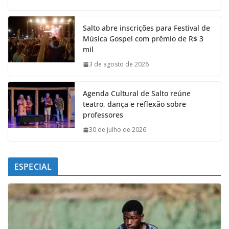
c
a
n
l
e
t
k
e
Salto abre inscrições para Festival de
b
s
e
g
Música Gospel com prêmio de R$ 3
o
A
d
r
mil
o
p
I
a
k
p
n
m
3 de agosto de 2026
Agenda Cultural de Salto reúne
teatro, dança e reflexão sobre
professores
30 de julho de 2026
ESPECIAL