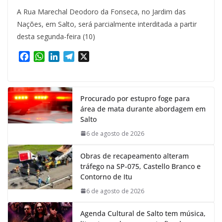
A Rua Marechal Deodoro da Fonseca, no Jardim das
Nações, em Salto, será parcialmente interditada a partir
desta segunda-feira (10)
F
W
L
T
X
a
h
i
e
c
a
n
l
e
t
k
e
Procurado por estupro foge para
b
s
e
g
área de mata durante abordagem em
o
A
d
r
Salto
o
p
I
a
k
p
n
m
6 de agosto de 2026
Obras de recapeamento alteram
tráfego na SP-075, Castello Branco e
Contorno de Itu
6 de agosto de 2026
Agenda Cultural de Salto tem música,