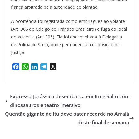
fiança arbitrada pela autoridade de plantão.
A ocorrência foi registrada como embriaguez ao volante
(Art. 306 do Código de Trânsito Brasileiro) e fuga do local
do acidente (Art. 305). Ela foi encaminhada à Delegacia
de Polícia de Salto, onde permaneceu à disposição da
Justiça.
F
W
L
T
X
a
h
i
e
c
a
n
l
e
t
k
e
b
s
e
g
Expresso Jurássico desembarca em Itu e Salto com
o
A
d
r
dinossauros e teatro imersivo
o
p
I
a
Quentão gigante de Itu deve bater recorde no Arraiá
k
p
n
m
deste final de semana