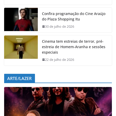
c
a
n
l
e
t
k
e
Confira programação do Cine Araújo
b
s
e
g
do Plaza Shopping Itu
o
A
d
r
o
p
I
a
30 de julho de 2026
k
p
n
m
Cinema tem estreias de terror, pré-
estreia de Homem-Aranha e sessões
especiais
22 de julho de 2026
ARTE/LAZER