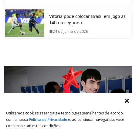
c
a
n
l
e
t
k
e
Vitória pode colocar Brasil em jogo às
b
s
e
g
14h na segunda
o
A
d
r
o
p
I
a
24 de junho de 2026
k
p
n
m
Utilizamos cookies essenciais e tecnologias semelhantes de acordo
com a nossa
Política de Privacidade
e, ao continuar navegando, você
concorda com estas condições.