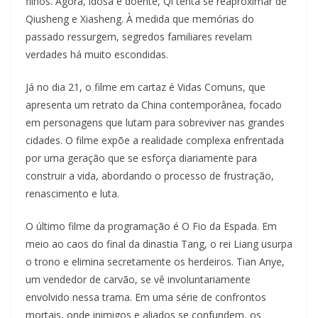
filhos. Agora, idosa e doente, Qi tenta se reaproximar de
Qiusheng e Xiasheng. À medida que memórias do
passado ressurgem, segredos familiares revelam
verdades há muito escondidas.
Já no dia 21, o filme em cartaz é Vidas Comuns, que
apresenta um retrato da China contemporânea, focado
em personagens que lutam para sobreviver nas grandes
cidades. O filme expõe a realidade complexa enfrentada
por uma geração que se esforça diariamente para
construir a vida, abordando o processo de frustração,
renascimento e luta.
O último filme da programação é O Fio da Espada. Em
meio ao caos do final da dinastia Tang, o rei Liang usurpa
o trono e elimina secretamente os herdeiros. Tian Anye,
um vendedor de carvão, se vê involuntariamente
envolvido nessa trama. Em uma série de confrontos
mortais, onde inimigos e aliados se confundem, os