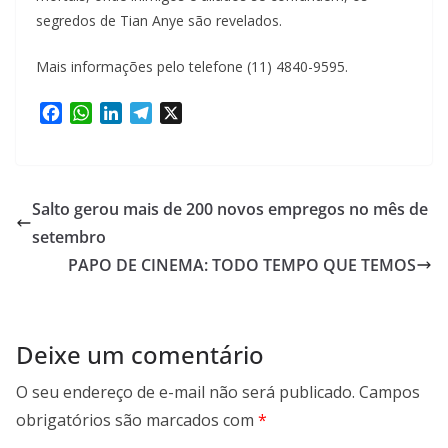
segredos de Tian Anye são revelados.
Mais informações pelo telefone (11) 4840-9595.
F
W
L
T
X
a
h
i
e
c
a
n
l
e
t
k
e
b
s
e
g
Salto gerou mais de 200 novos empregos no mês de
o
A
d
r
setembro
o
p
I
a
PAPO DE CINEMA: TODO TEMPO QUE TEMOS
k
p
n
m
Deixe um comentário
O seu endereço de e-mail não será publicado.
Campos
obrigatórios são marcados com
*