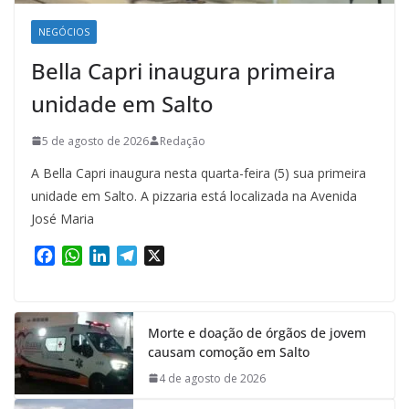
NEGÓCIOS
Bella Capri inaugura primeira
unidade em Salto
5 de agosto de 2026
Redação
A Bella Capri inaugura nesta quarta-feira (5) sua primeira
unidade em Salto. A pizzaria está localizada na Avenida
José Maria
F
W
L
T
X
a
h
i
e
c
a
n
l
e
t
k
e
Morte e doação de órgãos de jovem
b
s
e
g
causam comoção em Salto
o
A
d
r
o
p
I
a
4 de agosto de 2026
k
p
n
m