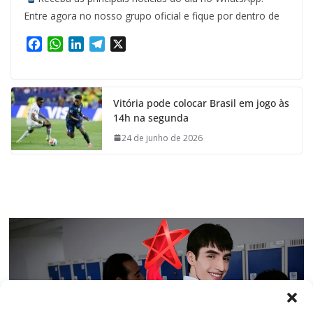
Entre agora no nosso grupo oficial e fique por dentro de
F
W
L
T
X
a
h
i
e
c
a
n
l
e
t
k
e
Vitória pode colocar Brasil em jogo às
b
s
e
g
14h na segunda
o
A
d
r
o
p
I
a
24 de junho de 2026
k
p
n
m