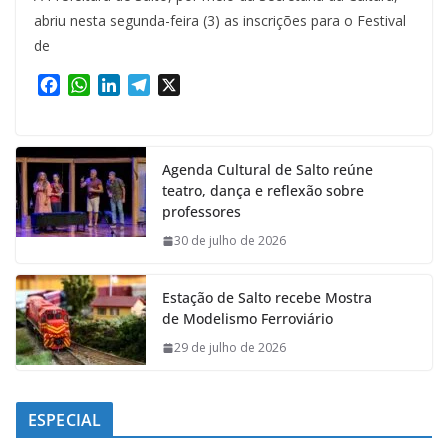
abriu nesta segunda-feira (3) as inscrições para o Festival
de
F
W
L
T
X
a
h
i
e
c
a
n
l
e
t
k
e
Agenda Cultural de Salto reúne
b
s
e
g
teatro, dança e reflexão sobre
o
A
d
r
professores
o
p
I
a
k
p
n
m
30 de julho de 2026
Estação de Salto recebe Mostra
de Modelismo Ferroviário
29 de julho de 2026
ESPECIAL