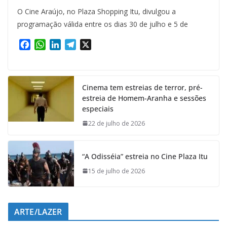
O Cine Araújo, no Plaza Shopping Itu, divulgou a
programação válida entre os dias 30 de julho e 5 de
F
W
L
T
X
a
h
i
e
c
a
n
l
e
t
k
e
Cinema tem estreias de terror, pré-
b
s
e
g
estreia de Homem-Aranha e sessões
o
A
d
r
especiais
o
p
I
a
k
p
n
m
22 de julho de 2026
“A Odisséia” estreia no Cine Plaza Itu
15 de julho de 2026
ARTE/LAZER