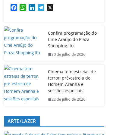
F
W
L
T
X
a
h
i
e
c
a
n
l
e
t
k
e
Confira programação do
b
s
e
g
Cine Araújo do Plaza
o
A
d
r
Shopping Itu
o
p
I
a
k
p
n
m
30 de julho de 2026
Cinema tem estreias de
terror, pré-estreia de
Homem-Aranha e
sessões especiais
22 de julho de 2026
ARTE/LAZER