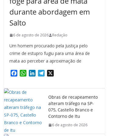
foge para área de mata
durante abordagem em
Salto
6 de agosto de 2026
Redação
Um homem procurado pela Justiça pelo
crime de estupro fugiu para uma área de
mata ao perceber a aproximação de
F
W
L
T
X
a
h
i
e
c
a
n
l
e
t
k
e
Obras de recapeamento
b
s
e
g
alteram tráfego na SP-
o
A
d
r
075, Castello Branco e
o
p
I
a
Contorno de Itu
k
p
n
m
6 de agosto de 2026