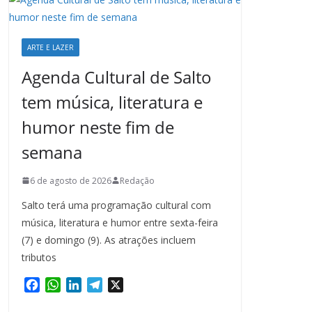
ARTE E LAZER
Agenda Cultural de Salto
tem música, literatura e
humor neste fim de
semana
6 de agosto de 2026
Redação
Salto terá uma programação cultural com
música, literatura e humor entre sexta-feira
(7) e domingo (9). As atrações incluem
tributos
F
W
L
T
X
a
h
i
e