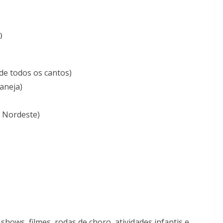
)
de todos os cantos)
aneja)
 Nordeste)
shows, filmes, rodas de choro, atividades infantis e