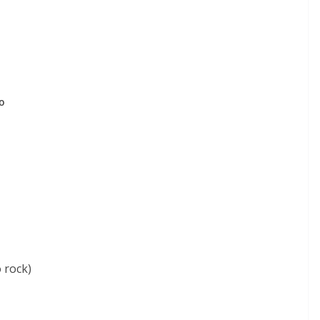
ho
 rock)