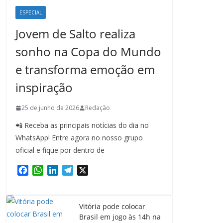
ESPECIAL
Jovem de Salto realiza
sonho na Copa do Mundo
e transforma emoção em
inspiração
25 de junho de 2026
Redação
📲 Receba as principais notícias do dia no
WhatsApp! Entre agora no nosso grupo
oficial e fique por dentro de
F
W
L
T
X
a
h
i
e
c
a
n
l
e
t
k
e
Vitória pode colocar
b
s
e
g
Brasil em jogo às 14h na