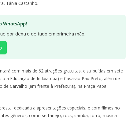
ra, Tânia Castanho.
 no WhatsApp!
ique por dentro de tudo em primeira mão.
p
tará com mais de 62 atrações gratuitas, distribuídas em sete
oio à Educação de Indaiatuba) e Casarão Pau Preto, além de
o de Carvalho (em frente à Prefeitura), na Praça Papa
esta, dedicada a apresentações especiais, e com filmes no
ntes gêneros, como sertanejo, rock, samba, forró, música