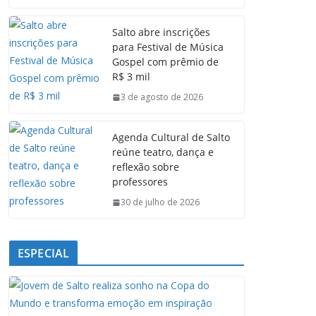
c
a
n
l
e
t
k
e
Salto abre inscrições
b
s
e
g
para Festival de Música
o
A
d
r
Gospel com prêmio de
o
p
I
a
R$ 3 mil
k
p
n
m
3 de agosto de 2026
Agenda Cultural de Salto
reúne teatro, dança e
reflexão sobre
professores
30 de julho de 2026
ESPECIAL