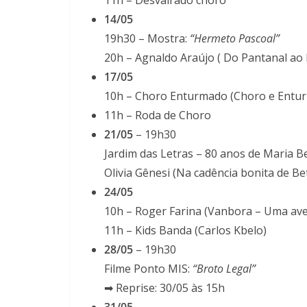
11h – Desvairado choro
14/05
19h30 – Mostra:
“Hermeto Pascoal”
20h – Agnaldo Araújo ( Do Pantanal ao 
17/05
10h – Choro Enturmado (Choro e Enturm
11h – Roda de Choro
21/05
– 19h30
Jardim das Letras – 80 anos de Maria B
Olivia Gênesi (Na cadência bonita de Be
24/05
10h – Roger Farina (Vanbora – Uma ave
11h – Kids Banda (Carlos Kbelo)
28/05
– 19h30
Filme Ponto MIS:
“Broto Legal”
➡ Reprise: 30/05 às 15h