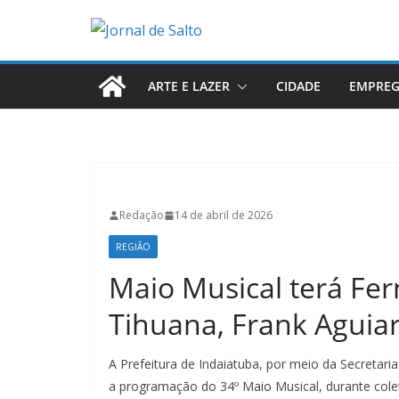
Pular
para
o
conteúdo
ARTE E LAZER
CIDADE
EMPRE
Redação
14 de abril de 2026
REGIÃO
Maio Musical terá Fe
Tihuana, Frank Aguiar
A Prefeitura de Indaiatuba, por meio da Secretaria 
a programação do 34º Maio Musical, durante cole