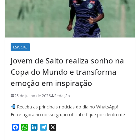
ESPECIAL
Jovem de Salto realiza sonho na
Copa do Mundo e transforma
emoção em inspiração
25 de junho de 2026
Redação
Receba as principais notícias do dia no WhatsApp!
Entre agora no nosso grupo oficial e fique por dentro de
F
W
L
T
X
a
h
i
e