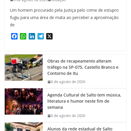
Um homem procurado pela Justiça pelo crime de estupro
fugiu para uma área de mata ao perceber a aproximação
de
F
W
L
T
X
a
h
i
e
c
a
n
l
e
t
k
e
Obras de recapeamento alteram
b
s
e
g
tráfego na SP-075, Castello Branco e
o
A
d
r
Contorno de Itu
o
p
I
a
k
p
n
m
6 de agosto de 2026
Agenda Cultural de Salto tem música,
literatura e humor neste fim de
semana
6 de agosto de 2026
Alunos da rede estadual de Salto