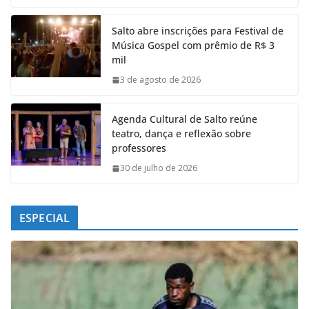
c
a
n
l
e
t
k
e
Salto abre inscrições para Festival de
b
s
e
g
Música Gospel com prêmio de R$ 3
o
A
d
r
mil
o
p
I
a
k
p
n
m
3 de agosto de 2026
Agenda Cultural de Salto reúne
teatro, dança e reflexão sobre
professores
30 de julho de 2026
ESPECIAL