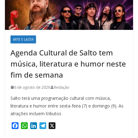
ARTE E LAZER
Agenda Cultural de Salto tem
música, literatura e humor neste
fim de semana
6 de agosto de 2026
Redação
Salto terá uma programação cultural com música,
literatura e humor entre sexta-feira (7) e domingo (9). As
atrações incluem tributos
F
W
L
T
X
a
h
i
e