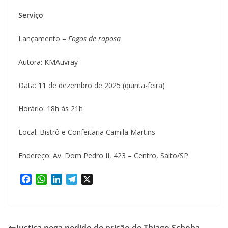
Serviço
Lançamento –
Fogos de raposa
Autora: KMAuvray
Data: 11 de dezembro de 2025 (quinta-feira)
Horário: 18h às 21h
Local: Bistrô e Confeitaria Camila Martins
Endereço: Av. Dom Pedro II, 423 – Centro, Salto/SP
F
W
L
T
X
a
h
i
e
c
a
n
l
e
t
k
e
b
s
e
g