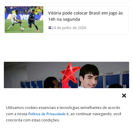
c
a
n
l
e
t
k
e
Vitória pode colocar Brasil em jogo às
b
s
e
g
14h na segunda
o
A
d
r
o
p
I
a
24 de junho de 2026
k
p
n
m
Utilizamos cookies essenciais e tecnologias semelhantes de acordo
com a nossa
Política de Privacidade
e, ao continuar navegando, você
concorda com estas condições.