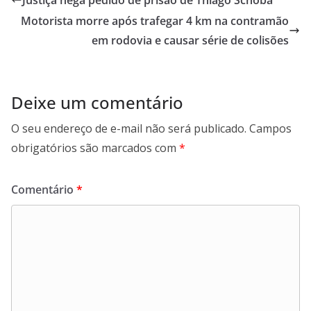
Justiça nega pedido de prisão de Thiago Schoba
o
A
d
r
Motorista morre após trafegar 4 km na contramão
o
p
I
a
k
p
n
em rodovia e causar série de colisões
m
Deixe um comentário
O seu endereço de e-mail não será publicado.
Campos
obrigatórios são marcados com
*
Comentário
*