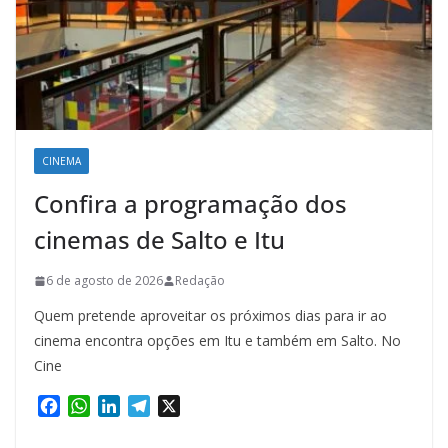
CINEMA
Confira a programação dos
cinemas de Salto e Itu
6 de agosto de 2026
Redação
Quem pretende aproveitar os próximos dias para ir ao
cinema encontra opções em Itu e também em Salto. No
Cine
F
W
L
T
X
a
h
i
e