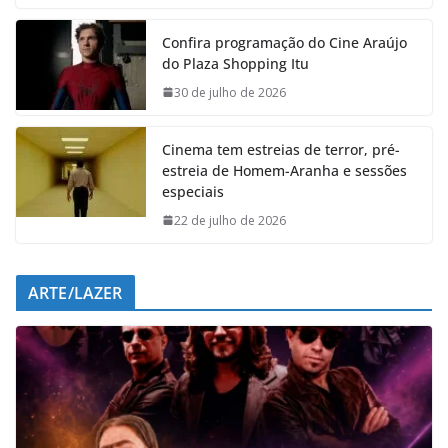
c
a
n
l
e
t
k
e
Confira programação do Cine Araújo
b
s
e
g
do Plaza Shopping Itu
o
A
d
r
o
p
I
a
30 de julho de 2026
k
p
n
m
Cinema tem estreias de terror, pré-
estreia de Homem-Aranha e sessões
especiais
22 de julho de 2026
ARTE/LAZER