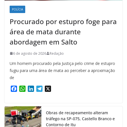
POLÍCIA
Procurado por estupro foge para
área de mata durante
abordagem em Salto
6 de agosto de 2026
Redação
Um homem procurado pela Justiça pelo crime de estupro
fugiu para uma área de mata ao perceber a aproximação
de
F
W
L
T
X
a
h
i
e
c
a
n
l
e
t
k
e
Obras de recapeamento alteram
b
s
e
g
tráfego na SP-075, Castello Branco e
o
A
d
r
Contorno de Itu
o
p
I
a