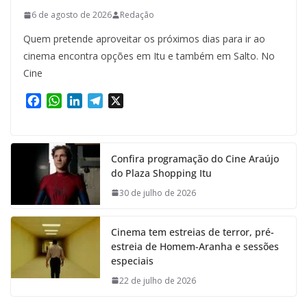
6 de agosto de 2026
Redação
Quem pretende aproveitar os próximos dias para ir ao
cinema encontra opções em Itu e também em Salto. No
Cine
F
W
L
T
X
a
h
i
e
c
a
n
l
e
t
k
e
Confira programação do Cine Araújo
b
s
e
g
do Plaza Shopping Itu
o
A
d
r
o
p
I
a
30 de julho de 2026
k
p
n
m
Cinema tem estreias de terror, pré-
estreia de Homem-Aranha e sessões
especiais
22 de julho de 2026