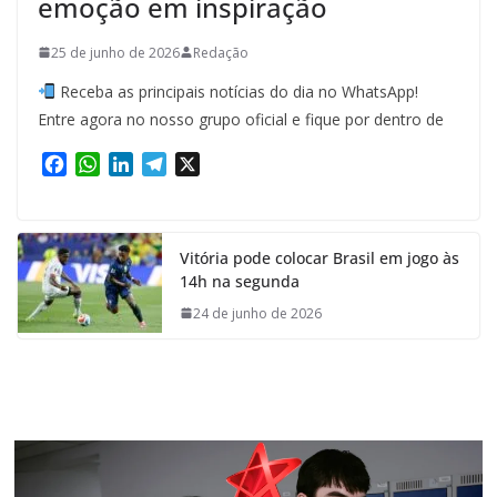
emoção em inspiração
25 de junho de 2026
Redação
Receba as principais notícias do dia no WhatsApp!
Entre agora no nosso grupo oficial e fique por dentro de
F
W
L
T
X
a
h
i
e
c
a
n
l
e
t
k
e
Vitória pode colocar Brasil em jogo às
b
s
e
g
14h na segunda
o
A
d
r
o
p
I
a
24 de junho de 2026
k
p
n
m