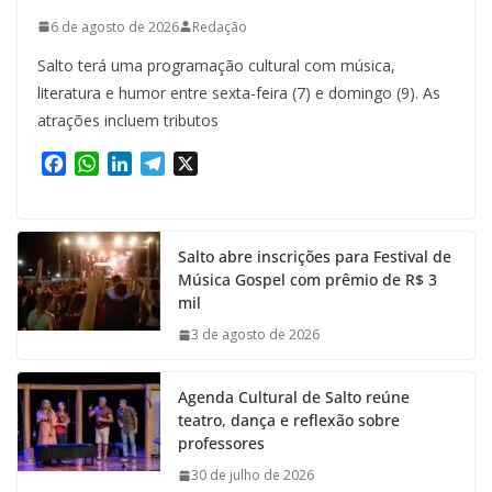
6 de agosto de 2026
Redação
Salto terá uma programação cultural com música,
literatura e humor entre sexta-feira (7) e domingo (9). As
atrações incluem tributos
F
W
L
T
X
a
h
i
e
c
a
n
l
e
t
k
e
Salto abre inscrições para Festival de
b
s
e
g
Música Gospel com prêmio de R$ 3
o
A
d
r
mil
o
p
I
a
k
p
n
m
3 de agosto de 2026
Agenda Cultural de Salto reúne
teatro, dança e reflexão sobre
professores
30 de julho de 2026