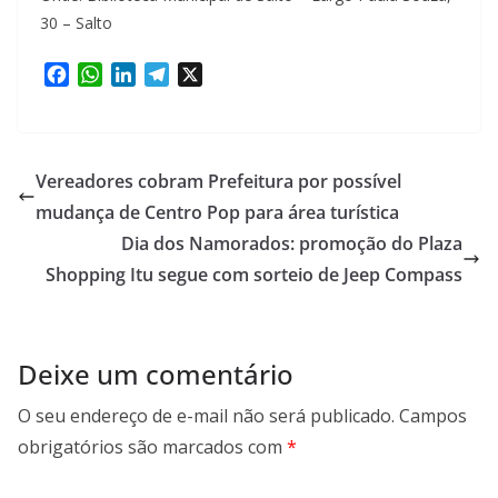
30 – Salto
F
W
L
T
X
a
h
i
e
c
a
n
l
e
t
k
e
b
s
e
g
Vereadores cobram Prefeitura por possível
o
A
d
r
mudança de Centro Pop para área turística
o
p
I
a
Dia dos Namorados: promoção do Plaza
k
p
n
m
Shopping Itu segue com sorteio de Jeep Compass
Deixe um comentário
O seu endereço de e-mail não será publicado.
Campos
obrigatórios são marcados com
*