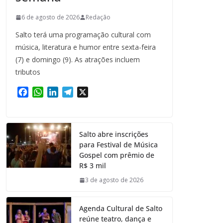
6 de agosto de 2026
Redação
Salto terá uma programação cultural com
música, literatura e humor entre sexta-feira
(7) e domingo (9). As atrações incluem
tributos
F
W
L
T
X
a
h
i
e
c
a
n
l
e
t
k
e
Salto abre inscrições
b
s
e
g
para Festival de Música
o
A
d
r
Gospel com prêmio de
o
p
I
a
R$ 3 mil
k
p
n
m
3 de agosto de 2026
Agenda Cultural de Salto
reúne teatro, dança e