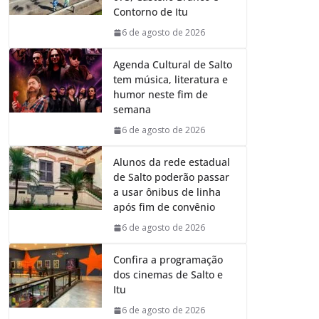
o
p
I
a
Contorno de Itu
k
p
n
m
6 de agosto de 2026
Agenda Cultural de Salto
tem música, literatura e
humor neste fim de
semana
6 de agosto de 2026
Alunos da rede estadual
de Salto poderão passar
a usar ônibus de linha
após fim de convênio
6 de agosto de 2026
Confira a programação
dos cinemas de Salto e
Itu
6 de agosto de 2026