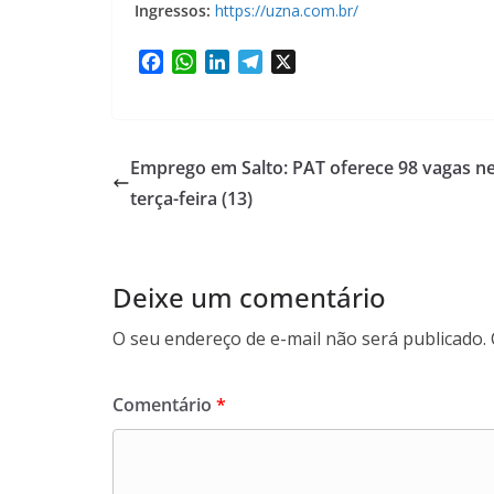
Ingressos:
https://uzna.com.br/
F
W
L
T
X
a
h
i
e
c
a
n
l
e
t
k
e
b
s
e
g
Emprego em Salto: PAT oferece 98 vagas n
o
A
d
r
terça-feira (13)
o
p
I
a
k
p
n
m
Deixe um comentário
O seu endereço de e-mail não será publicado.
Comentário
*