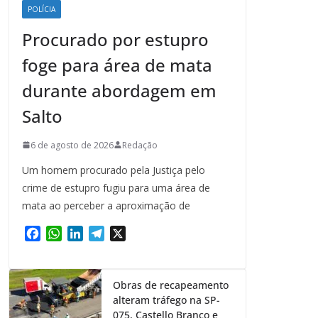
POLÍCIA
Procurado por estupro
foge para área de mata
durante abordagem em
Salto
6 de agosto de 2026
Redação
Um homem procurado pela Justiça pelo
crime de estupro fugiu para uma área de
mata ao perceber a aproximação de
F
W
L
T
X
a
h
i
e
c
a
n
l
e
t
k
e
Obras de recapeamento
b
s
e
g
alteram tráfego na SP-
o
A
d
r
075, Castello Branco e