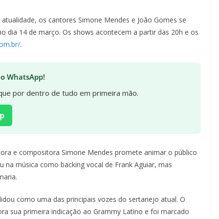
a na atualidade, os cantores Simone Mendes e João Gomes se
no dia 14 de março. Os shows acontecem a partir das 20h e os
com.br/
.
 no WhatsApp!
fique por dentro de tudo em primeira mão.
p
tora e compositora Simone Mendes promete animar o público
u na música como backing vocal de Frank Aguiar, mas
maria.
olidou como uma das principais vozes do sertanejo atual. O
ora sua primeira indicação ao Grammy Latino e foi marcado