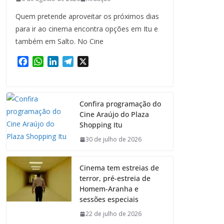
Quem pretende aproveitar os próximos dias
para ir ao cinema encontra opções em Itu e
também em Salto. No Cine
F
W
L
T
X
a
h
i
e
c
a
n
l
e
t
k
e
Confira programação do
b
s
e
g
Cine Araújo do Plaza
o
A
d
r
Shopping Itu
o
p
I
a
k
p
n
m
30 de julho de 2026
Cinema tem estreias de
terror, pré-estreia de
Homem-Aranha e
sessões especiais
22 de julho de 2026