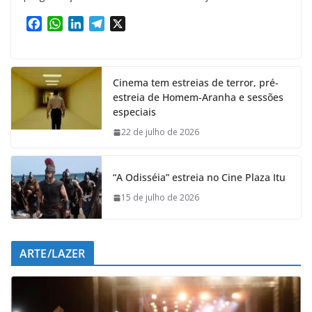
F
W
L
T
X
a
h
i
e
c
a
n
l
e
t
k
e
Cinema tem estreias de terror, pré-
b
s
e
g
estreia de Homem-Aranha e sessões
o
A
d
r
especiais
o
p
I
a
k
p
n
m
22 de julho de 2026
“A Odisséia” estreia no Cine Plaza Itu
15 de julho de 2026
ARTE/LAZER