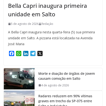
Bella Capri inaugura primeira
unidade em Salto
5 de agosto de 2026
Redação
A Bella Capri inaugura nesta quarta-feira (5) sua primeira
unidade em Salto. A pizzaria está localizada na Avenida
José Maria
F
W
L
T
X
a
h
i
e
c
a
n
l
e
t
k
e
Morte e doação de órgãos de jovem
b
s
e
g
causam comoção em Salto
o
A
d
r
o
p
I
a
4 de agosto de 2026
k
p
n
m
Radares reduzem em 90% vítimas
graves em trecho da SP-075 entre
Salto e Indaiatuba