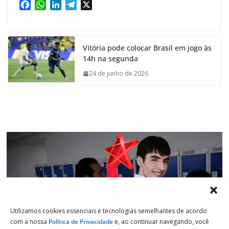
F
W
L
T
X
a
h
i
e
c
a
n
l
e
t
k
e
Vitória pode colocar Brasil em jogo às
b
s
e
g
14h na segunda
o
A
d
r
o
p
I
a
24 de junho de 2026
k
p
n
m
Utilizamos cookies essenciais e tecnologias semelhantes de acordo
com a nossa
Política de Privacidade
e, ao continuar navegando, você