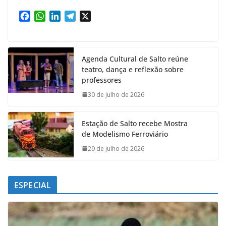
F
W
L
T
X
a
h
i
e
c
a
n
l
e
t
k
e
Agenda Cultural de Salto reúne
b
s
e
g
teatro, dança e reflexão sobre
o
A
d
r
professores
o
p
I
a
k
p
n
m
30 de julho de 2026
Estação de Salto recebe Mostra
de Modelismo Ferroviário
29 de julho de 2026
ESPECIAL