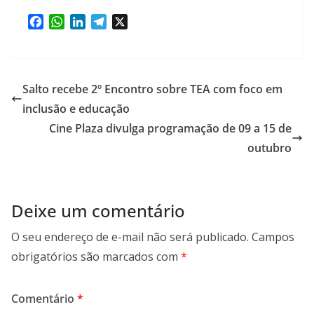
F
W
L
T
X
a
h
i
e
c
a
n
l
e
t
k
e
b
s
e
g
Salto recebe 2º Encontro sobre TEA com foco em
o
A
d
r
inclusão e educação
o
p
I
a
Cine Plaza divulga programação de 09 a 15 de
k
p
n
m
outubro
Deixe um comentário
O seu endereço de e-mail não será publicado.
Campos
obrigatórios são marcados com
*
Comentário
*