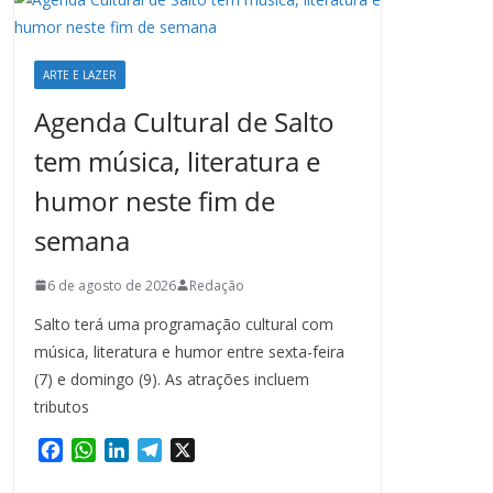
ARTE E LAZER
Agenda Cultural de Salto
tem música, literatura e
humor neste fim de
semana
6 de agosto de 2026
Redação
Salto terá uma programação cultural com
música, literatura e humor entre sexta-feira
(7) e domingo (9). As atrações incluem
tributos
F
W
L
T
X
a
h
i
e