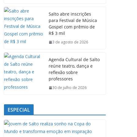
c
a
n
l
e
t
k
e
Salto abre inscrições
b
s
e
g
para Festival de Música
o
A
d
r
Gospel com prêmio de
o
p
I
a
R$ 3 mil
k
p
n
m
3 de agosto de 2026
Agenda Cultural de Salto
reúne teatro, dança e
reflexão sobre
professores
30 de julho de 2026
ESPECIAL