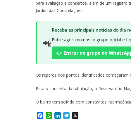
para avaliação e consertos, além de um registro 
Jardim das Constelações.
Receba as principais notícias do dia
📲
Entre agora no nosso grupo oficial e f
👉 Entrar no grupo do WhatsAp
Os reparos dos pontos identificados começaram 
Para o conserto da tubulação, o Reservatório Naç
O bairro tem sofrido com constantes intermitênc
F
W
L
T
X
a
h
i
e
c
a
n
l