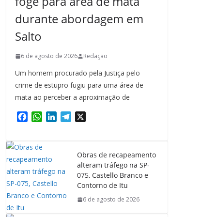
foge para área de mata
durante abordagem em
Salto
6 de agosto de 2026
Redação
Um homem procurado pela Justiça pelo
crime de estupro fugiu para uma área de
mata ao perceber a aproximação de
F
W
L
T
X
a
h
i
e
c
a
n
l
e
t
k
e
Obras de recapeamento
b
s
e
g
alteram tráfego na SP-
o
A
d
r
075, Castello Branco e
o
p
I
a
Contorno de Itu
k
p
n
m
6 de agosto de 2026