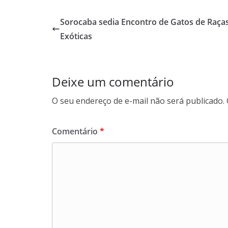
e
t
k
e
b
s
e
g
Sorocaba sedia Encontro de Gatos de Raça
o
A
d
r
Exóticas
o
p
I
a
k
p
n
m
Deixe um comentário
O seu endereço de e-mail não será publicado.
Comentário
*