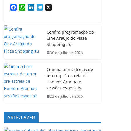
F
W
L
T
X
a
h
i
e
c
a
n
l
e
t
k
e
Confira programação do
b
s
e
g
Cine Araújo do Plaza
o
A
d
r
Shopping Itu
o
p
I
a
k
p
n
m
30 de julho de 2026
Cinema tem estreias de
terror, pré-estreia de
Homem-Aranha e
sessões especiais
22 de julho de 2026
ARTE/LAZER