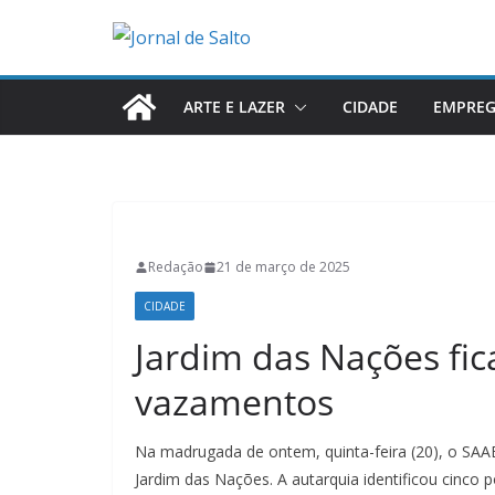
Pular
para
o
conteúdo
ARTE E LAZER
CIDADE
EMPRE
Redação
21 de março de 2025
CIDADE
Jardim das Nações fi
vazamentos
Na madrugada de ontem, quinta-feira (20), o SAA
Jardim das Nações. A autarquia identificou cinco