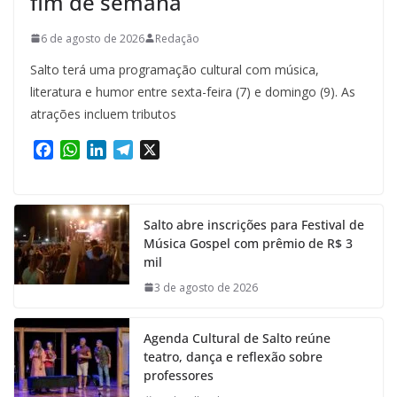
fim de semana
6 de agosto de 2026
Redação
Salto terá uma programação cultural com música,
literatura e humor entre sexta-feira (7) e domingo (9). As
atrações incluem tributos
F
W
L
T
X
a
h
i
e
c
a
n
l
e
t
k
e
Salto abre inscrições para Festival de
b
s
e
g
Música Gospel com prêmio de R$ 3
o
A
d
r
mil
o
p
I
a
k
p
n
m
3 de agosto de 2026
Agenda Cultural de Salto reúne
teatro, dança e reflexão sobre
professores