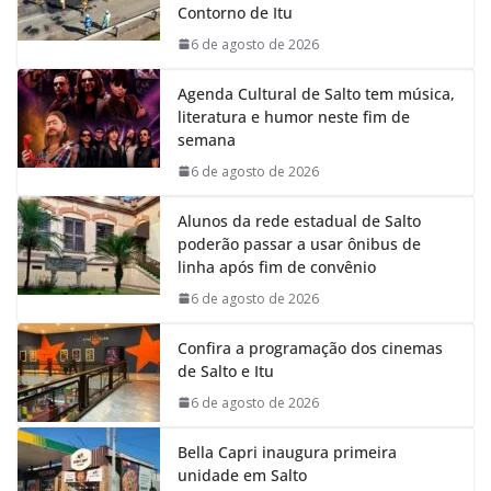
Contorno de Itu
o
p
I
a
k
p
n
m
6 de agosto de 2026
Agenda Cultural de Salto tem música,
literatura e humor neste fim de
semana
6 de agosto de 2026
Alunos da rede estadual de Salto
poderão passar a usar ônibus de
linha após fim de convênio
6 de agosto de 2026
Confira a programação dos cinemas
de Salto e Itu
6 de agosto de 2026
Bella Capri inaugura primeira
unidade em Salto