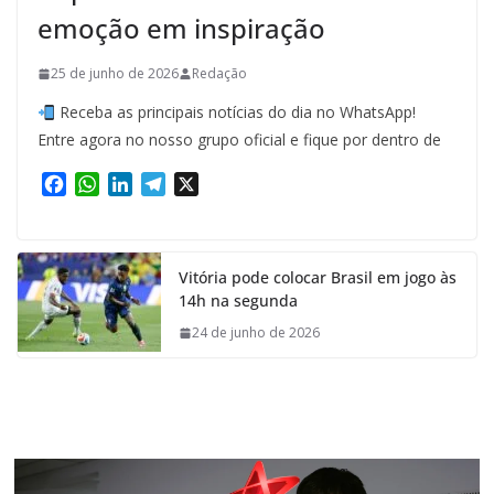
emoção em inspiração
25 de junho de 2026
Redação
Receba as principais notícias do dia no WhatsApp!
Entre agora no nosso grupo oficial e fique por dentro de
F
W
L
T
X
a
h
i
e
c
a
n
l
e
t
k
e
Vitória pode colocar Brasil em jogo às
b
s
e
g
14h na segunda
o
A
d
r
o
p
I
a
24 de junho de 2026
k
p
n
m