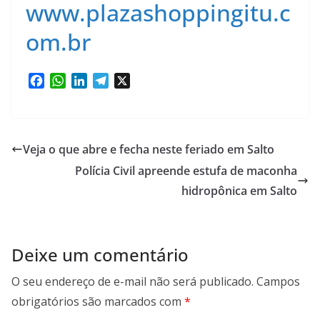
www.plazashoppingitu.c
om.br
F
W
L
T
X
a
h
i
e
c
a
n
l
e
t
k
e
b
s
e
g
Veja o que abre e fecha neste feriado em Salto
o
A
d
r
Polícia Civil apreende estufa de maconha
o
p
I
a
k
p
n
m
hidropônica em Salto
Deixe um comentário
O seu endereço de e-mail não será publicado.
Campos
obrigatórios são marcados com
*