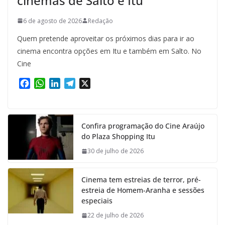
cinemas de Salto e Itu
6 de agosto de 2026
Redação
Quem pretende aproveitar os próximos dias para ir ao
cinema encontra opções em Itu e também em Salto. No
Cine
F
W
L
T
X
a
h
i
e
c
a
n
l
e
t
k
e
Confira programação do Cine Araújo
b
s
e
g
do Plaza Shopping Itu
o
A
d
r
o
p
I
a
30 de julho de 2026
k
p
n
m
Cinema tem estreias de terror, pré-
estreia de Homem-Aranha e sessões
especiais
22 de julho de 2026