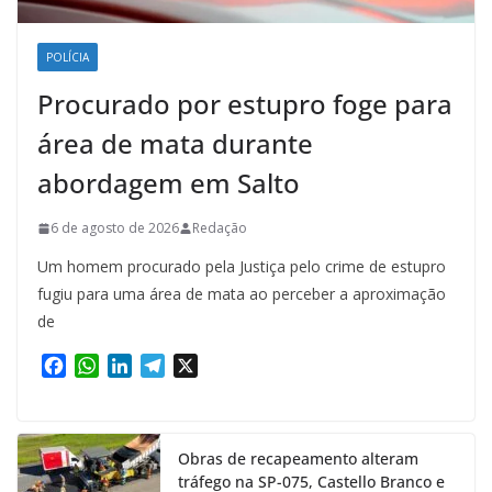
POLÍCIA
Procurado por estupro foge para
área de mata durante
abordagem em Salto
6 de agosto de 2026
Redação
Um homem procurado pela Justiça pelo crime de estupro
fugiu para uma área de mata ao perceber a aproximação
de
F
W
L
T
X
a
h
i
e
c
a
n
l
e
t
k
e
Obras de recapeamento alteram
b
s
e
g
tráfego na SP-075, Castello Branco e
o
A
d
r