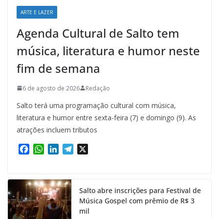
ARTE E LAZER
Agenda Cultural de Salto tem
música, literatura e humor neste
fim de semana
6 de agosto de 2026
Redação
Salto terá uma programação cultural com música,
literatura e humor entre sexta-feira (7) e domingo (9). As
atrações incluem tributos
F
W
L
T
X
a
h
i
e
c
a
n
l
e
t
k
e
Salto abre inscrições para Festival de
b
s
e
g
Música Gospel com prêmio de R$ 3
o
A
d
r
mil
o
p
I
a