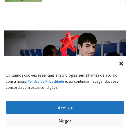
k
p
n
m
Utilizamos cookies essenciais e tecnologias semelhantes de acordo
com a nossa
Política de Privacidade
e, ao continuar navegando, você
concorda com estas condições.
Aceitar
Copyright © 2026
Jornal de Salto
. Todos os direitos reservados.
Negar