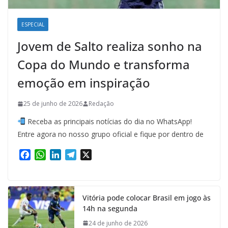
ESPECIAL
Jovem de Salto realiza sonho na
Copa do Mundo e transforma
emoção em inspiração
25 de junho de 2026
Redação
Receba as principais notícias do dia no WhatsApp!
Entre agora no nosso grupo oficial e fique por dentro de
F
W
L
T
X
a
h
i
e
c
a
n
l
e
t
k
e
Vitória pode colocar Brasil em jogo às
b
s
e
g
14h na segunda
o
A
d
r
o
p
I
a
24 de junho de 2026