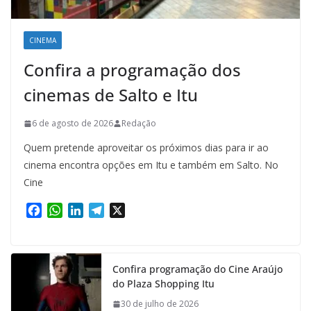
CINEMA
Confira a programação dos
cinemas de Salto e Itu
6 de agosto de 2026
Redação
Quem pretende aproveitar os próximos dias para ir ao
cinema encontra opções em Itu e também em Salto. No
Cine
F
W
L
T
X
a
h
i
e
c
a
n
l
e
t
k
e
Confira programação do Cine Araújo
b
s
e
g
do Plaza Shopping Itu
o
A
d
r
o
p
I
a
30 de julho de 2026