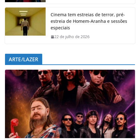
k
p
n
m
Cinema tem estreias de terror, pré-
estreia de Homem-Aranha e sessões
especiais
22 de julho de 2026
ARTE/LAZER