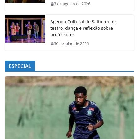
k
p
n
m
3 de agosto de 2026
Agenda Cultural de Salto reúne
teatro, dança e reflexão sobre
professores
30 de julho de 2026
ESPECIAL