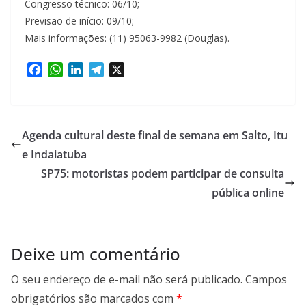
Congresso técnico: 06/10;
Previsão de início: 09/10;
Mais informações: (11) 95063-9982 (Douglas).
F
W
L
T
X
a
h
i
e
c
a
n
l
e
t
k
e
b
s
e
g
Agenda cultural deste final de semana em Salto, Itu
o
A
d
r
e Indaiatuba
o
p
I
a
SP75: motoristas podem participar de consulta
k
p
n
m
pública online
Deixe um comentário
O seu endereço de e-mail não será publicado.
Campos
obrigatórios são marcados com
*