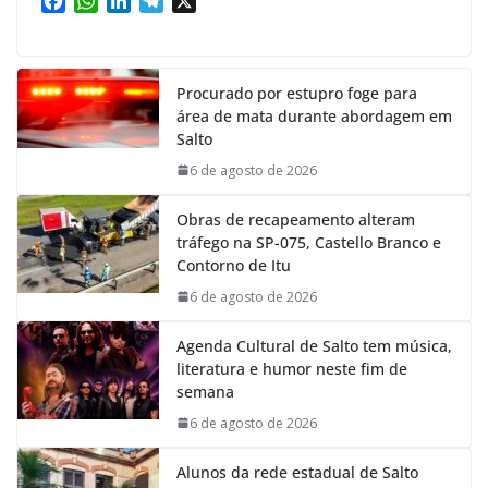
F
W
L
T
X
a
h
i
e
c
a
n
l
e
t
k
e
Procurado por estupro foge para
b
s
e
g
área de mata durante abordagem em
o
A
d
r
Salto
o
p
I
a
k
p
n
m
6 de agosto de 2026
Obras de recapeamento alteram
tráfego na SP-075, Castello Branco e
Contorno de Itu
6 de agosto de 2026
Agenda Cultural de Salto tem música,
literatura e humor neste fim de
semana
6 de agosto de 2026
Alunos da rede estadual de Salto