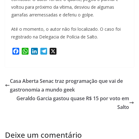
voltou para próximo da vítima, desviou de algumas
garrafas arremessadas e deferiu o golpe.
Até o momento, o autor não foi localizado. O caso foi
registrado na Delegacia de Polícia de Salto.
F
W
L
T
X
a
h
i
e
c
a
n
l
e
t
k
e
b
s
e
g
Casa Aberta Senac traz programação que vai de
o
A
d
r
gastronomia a mundo geek
o
p
I
a
Geraldo Garcia gastou quase R$ 15 por voto em
k
p
n
m
Salto
Deixe um comentário