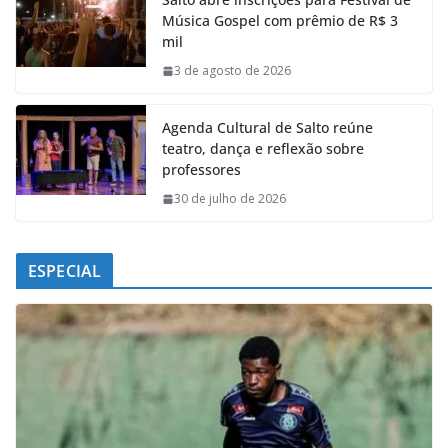
b
s
e
g
Música Gospel com prêmio de R$ 3
o
A
d
r
mil
o
p
I
a
k
p
n
m
3 de agosto de 2026
Agenda Cultural de Salto reúne
teatro, dança e reflexão sobre
professores
30 de julho de 2026
ESPECIAL