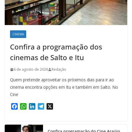
CINEMA
Confira a programação dos
cinemas de Salto e Itu
6 de agosto de 2026
Redação
Quem pretende aproveitar os próximos dias para ir ao
cinema encontra opções em Itu e também em Salto. No
Cine
F
W
L
T
X
a
h
i
e
c
a
n
l
e
t
k
e
Confira programação do Cine Araújo