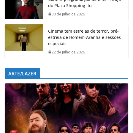
b
s
e
g
do Plaza Shopping Itu
o
A
d
r
o
p
I
a
30 de julho de 2026
k
p
n
m
Cinema tem estreias de terror, pré-
estreia de Homem-Aranha e sessões
especiais
22 de julho de 2026
ARTE/LAZER