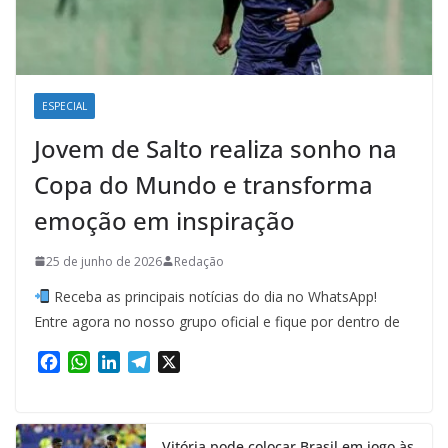
ESPECIAL
Jovem de Salto realiza sonho na
Copa do Mundo e transforma
emoção em inspiração
25 de junho de 2026
Redação
Receba as principais notícias do dia no WhatsApp!
Entre agora no nosso grupo oficial e fique por dentro de
F
W
L
T
X
a
h
i
e
c
a
n
l
e
t
k
e
Vitória pode colocar Brasil em jogo às