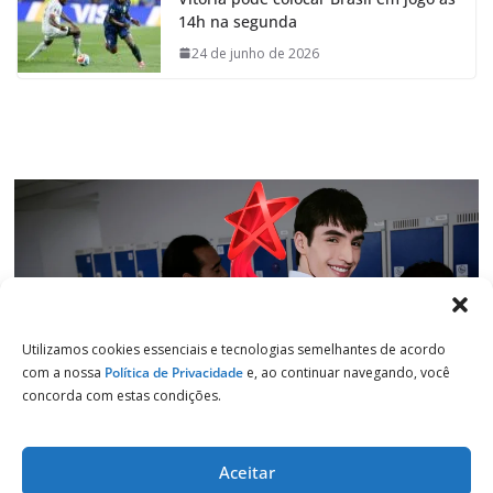
b
s
e
g
14h na segunda
o
A
d
r
o
p
I
a
24 de junho de 2026
k
p
n
m
Utilizamos cookies essenciais e tecnologias semelhantes de acordo
com a nossa
Política de Privacidade
e, ao continuar navegando, você
concorda com estas condições.
Aceitar