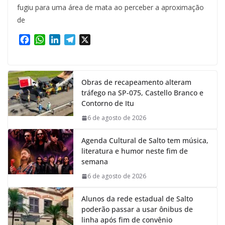
fugiu para uma área de mata ao perceber a aproximação
de
F
W
L
T
X
a
h
i
e
c
a
n
l
e
t
k
e
Obras de recapeamento alteram
b
s
e
g
tráfego na SP-075, Castello Branco e
o
A
d
r
Contorno de Itu
o
p
I
a
k
p
n
m
6 de agosto de 2026
Agenda Cultural de Salto tem música,
literatura e humor neste fim de
semana
6 de agosto de 2026
Alunos da rede estadual de Salto
poderão passar a usar ônibus de
linha após fim de convênio