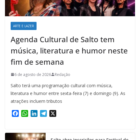
ARTE E LAZER
Agenda Cultural de Salto tem
música, literatura e humor neste
fim de semana
6 de agosto de 2026
Redação
Salto terá uma programação cultural com música,
literatura e humor entre sexta-feira (7) e domingo (9). As
atrações incluem tributos
F
W
L
T
X
a
h
i
e
c
a
n
l
e
t
k
e
Salto abre inscrições para Festival de