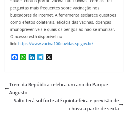
Saúde, criou o portal “Vacina 100 Dúvidas” com as 100
perguntas mais frequentes sobre vacinação nos
buscadores da internet. A ferramenta esclarece questões
como efeitos colaterais, eficácia das vacinas, doenças
imunopreveníveis e quais os perigos ao não se imunizar.
O acesso está disponível no
link:
https://www.vacina100duvidas.sp.gov.br/
F
W
L
T
X
a
h
i
e
c
a
n
l
e
t
k
e
b
s
e
g
Trem da República celebra um ano do Parque
o
A
d
r
Augusto
o
p
I
a
Salto terá sol forte até quinta-feira e previsão de
k
p
n
m
chuva a partir de sexta