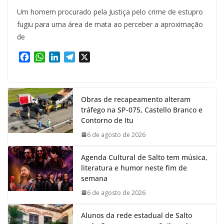
Um homem procurado pela Justiça pelo crime de estupro
fugiu para uma área de mata ao perceber a aproximação
de
F
W
L
T
X
a
h
i
e
c
a
n
l
e
t
k
e
Obras de recapeamento alteram
b
s
e
g
tráfego na SP-075, Castello Branco e
o
A
d
r
Contorno de Itu
o
p
I
a
k
p
n
m
6 de agosto de 2026
Agenda Cultural de Salto tem música,
literatura e humor neste fim de
semana
6 de agosto de 2026
Alunos da rede estadual de Salto