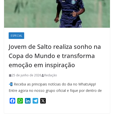
ESPECIAL
Jovem de Salto realiza sonho na
Copa do Mundo e transforma
emoção em inspiração
25 de junho de 2026
Redação
Receba as principais notícias do dia no WhatsApp!
Entre agora no nosso grupo oficial e fique por dentro de
F
W
L
T
X
a
h
i
e
c
a
n
l