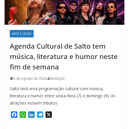
ARTE E LAZER
Agenda Cultural de Salto tem
música, literatura e humor neste
fim de semana
6 de agosto de 2026
Redação
Salto terá uma programação cultural com música,
literatura e humor entre sexta-feira (7) e domingo (9). As
atrações incluem tributos
F
W
L
T
X
a
h
i
e
c
a
n
l