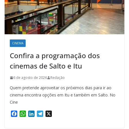
CINEMA
Confira a programação dos
cinemas de Salto e Itu
6 de agosto de 2026
Redação
Quem pretende aproveitar os próximos dias para ir ao
cinema encontra opções em Itu e também em Salto. No
Cine
F
W
L
T
X
a
h
i
e
c
a
n
l