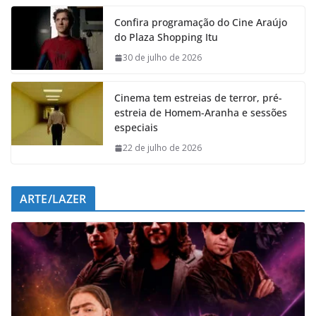
e
t
k
e
Confira programação do Cine Araújo
b
s
e
g
do Plaza Shopping Itu
o
A
d
r
o
p
I
a
30 de julho de 2026
k
p
n
m
Cinema tem estreias de terror, pré-
estreia de Homem-Aranha e sessões
especiais
22 de julho de 2026
ARTE/LAZER