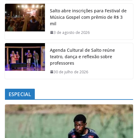
e
t
k
e
Salto abre inscrições para Festival de
b
s
e
g
Música Gospel com prêmio de R$ 3
o
A
d
r
mil
o
p
I
a
k
p
n
m
3 de agosto de 2026
Agenda Cultural de Salto reúne
teatro, dança e reflexão sobre
professores
30 de julho de 2026
ESPECIAL