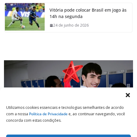
e
t
k
e
Vitória pode colocar Brasil em jogo às
b
s
e
g
14h na segunda
o
A
d
r
o
p
I
a
24 de junho de 2026
k
p
n
m
Utilizamos cookies essenciais e tecnologias semelhantes de acordo
com a nossa
Política de Privacidade
e, ao continuar navegando, você
concorda com estas condições.