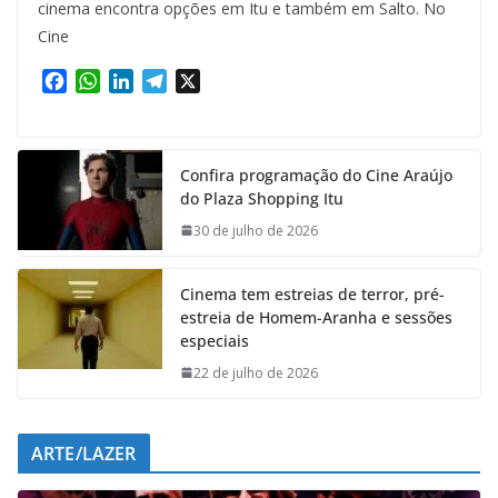
cinema encontra opções em Itu e também em Salto. No
Cine
F
W
L
T
X
a
h
i
e
c
a
n
l
e
t
k
e
Confira programação do Cine Araújo
b
s
e
g
do Plaza Shopping Itu
o
A
d
r
o
p
I
a
30 de julho de 2026
k
p
n
m
Cinema tem estreias de terror, pré-
estreia de Homem-Aranha e sessões
especiais
22 de julho de 2026
ARTE/LAZER