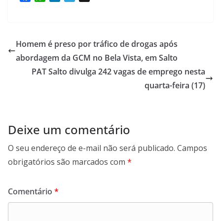
a
h
i
e
c
a
n
l
e
t
k
e
b
s
e
g
Homem é preso por tráfico de drogas após
o
A
d
r
abordagem da GCM no Bela Vista, em Salto
o
p
I
a
PAT Salto divulga 242 vagas de emprego nesta
k
p
n
m
quarta-feira (17)
Deixe um comentário
O seu endereço de e-mail não será publicado.
Campos
obrigatórios são marcados com
*
Comentário
*