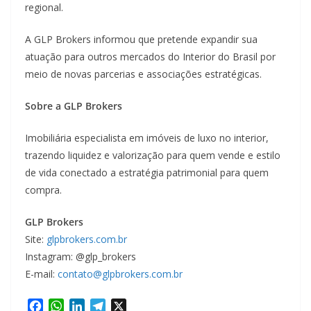
regional.
A GLP Brokers informou que pretende expandir sua
atuação para outros mercados do Interior do Brasil por
meio de novas parcerias e associações estratégicas.
Sobre a GLP Brokers
Imobiliária especialista em imóveis de luxo no interior,
trazendo liquidez e valorização para quem vende e estilo
de vida conectado a estratégia patrimonial para quem
compra.
GLP Brokers
Site:
glpbrokers.com.br
Instagram: @glp_brokers
E-mail:
contato@glpbrokers.com.br
F
W
L
T
X