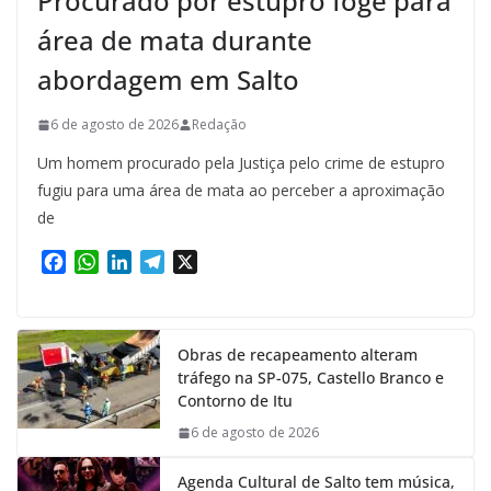
Procurado por estupro foge para
área de mata durante
abordagem em Salto
6 de agosto de 2026
Redação
Um homem procurado pela Justiça pelo crime de estupro
fugiu para uma área de mata ao perceber a aproximação
de
F
W
L
T
X
a
h
i
e
c
a
n
l
e
t
k
e
Obras de recapeamento alteram
b
s
e
g
tráfego na SP-075, Castello Branco e
o
A
d
r
Contorno de Itu
o
p
I
a
k
p
n
m
6 de agosto de 2026
Agenda Cultural de Salto tem música,