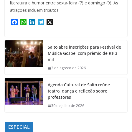
literatura e humor entre sexta-feira (7) e domingo (9). As
atrações incluem tributos
F
W
L
T
X
a
h
i
e
c
a
n
l
e
t
k
e
Salto abre inscrições para Festival de
b
s
e
g
Música Gospel com prêmio de R$ 3
o
A
d
r
mil
o
p
I
a
k
p
n
m
3 de agosto de 2026
Agenda Cultural de Salto reúne
teatro, dança e reflexão sobre
professores
30 de julho de 2026
ESPECIAL