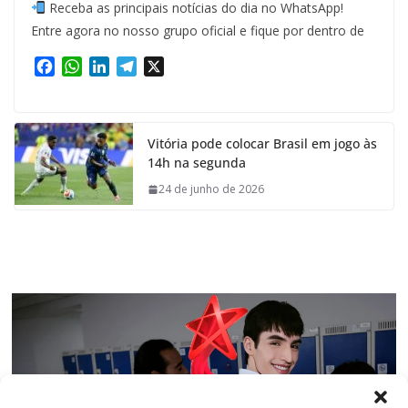
Receba as principais notícias do dia no WhatsApp!
Entre agora no nosso grupo oficial e fique por dentro de
F
W
L
T
X
a
h
i
e
c
a
n
l
e
t
k
e
Vitória pode colocar Brasil em jogo às
b
s
e
g
14h na segunda
o
A
d
r
o
p
I
a
24 de junho de 2026
k
p
n
m