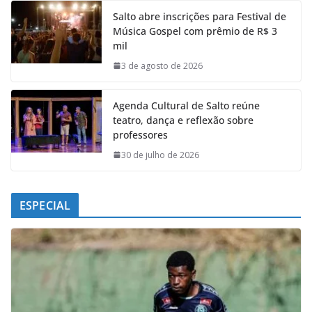
e
t
k
e
Salto abre inscrições para Festival de
b
s
e
g
Música Gospel com prêmio de R$ 3
o
A
d
r
mil
o
p
I
a
k
p
n
m
3 de agosto de 2026
Agenda Cultural de Salto reúne
teatro, dança e reflexão sobre
professores
30 de julho de 2026
ESPECIAL