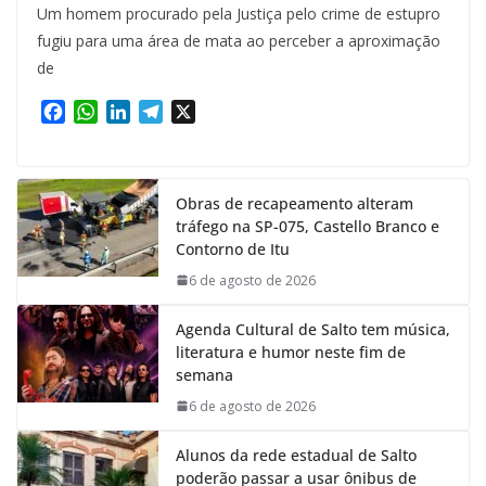
Um homem procurado pela Justiça pelo crime de estupro
fugiu para uma área de mata ao perceber a aproximação
de
F
W
L
T
X
a
h
i
e
c
a
n
l
e
t
k
e
Obras de recapeamento alteram
b
s
e
g
tráfego na SP-075, Castello Branco e
o
A
d
r
Contorno de Itu
o
p
I
a
k
p
n
m
6 de agosto de 2026
Agenda Cultural de Salto tem música,
literatura e humor neste fim de
semana
6 de agosto de 2026
Alunos da rede estadual de Salto
poderão passar a usar ônibus de