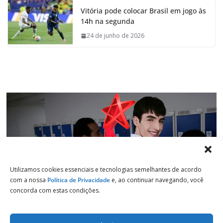
e
t
k
e
Vitória pode colocar Brasil em jogo às
b
s
e
g
14h na segunda
o
A
d
r
o
p
I
a
24 de junho de 2026
k
p
n
m
Utilizamos cookies essenciais e tecnologias semelhantes de acordo
com a nossa
Política de Privacidade
e, ao continuar navegando, você
concorda com estas condições.