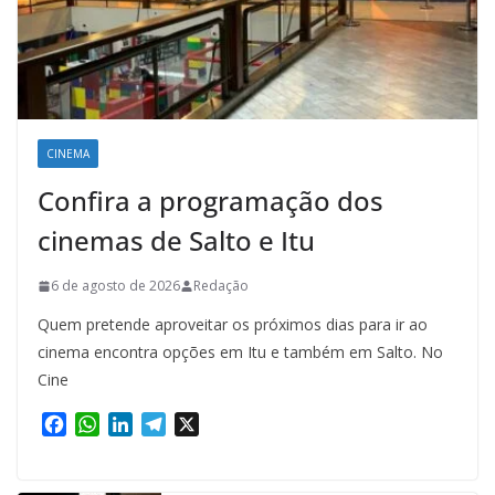
CINEMA
Confira a programação dos
cinemas de Salto e Itu
6 de agosto de 2026
Redação
Quem pretende aproveitar os próximos dias para ir ao
cinema encontra opções em Itu e também em Salto. No
Cine
F
W
L
T
X
a
h
i
e
c
a
n
l