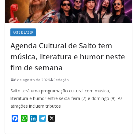
ARTE E LAZER
Agenda Cultural de Salto tem
música, literatura e humor neste
fim de semana
6 de agosto de 2026
Redação
Salto terá uma programação cultural com música,
literatura e humor entre sexta-feira (7) e domingo (9). As
atrações incluem tributos
F
W
L
T
X
a
h
i
e
c
a
n
l