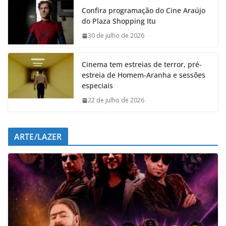
e
t
k
e
Confira programação do Cine Araújo
b
s
e
g
do Plaza Shopping Itu
o
A
d
r
o
p
I
a
30 de julho de 2026
k
p
n
m
Cinema tem estreias de terror, pré-
estreia de Homem-Aranha e sessões
especiais
22 de julho de 2026
ARTE/LAZER