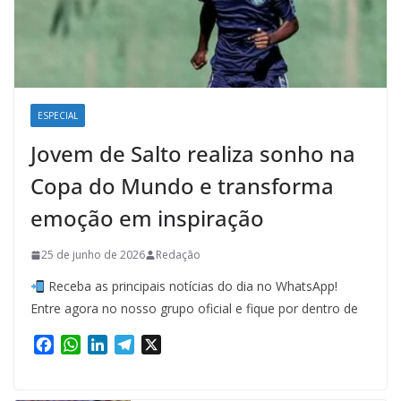
ESPECIAL
Jovem de Salto realiza sonho na
Copa do Mundo e transforma
emoção em inspiração
25 de junho de 2026
Redação
Receba as principais notícias do dia no WhatsApp!
Entre agora no nosso grupo oficial e fique por dentro de
F
W
L
T
X
a
h
i
e
c
a
n
l