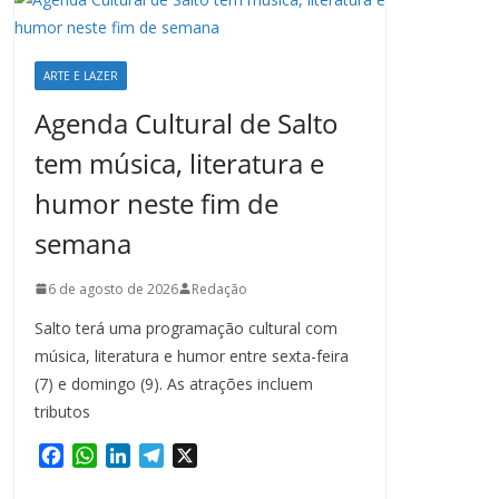
ARTE E LAZER
Agenda Cultural de Salto
tem música, literatura e
humor neste fim de
semana
6 de agosto de 2026
Redação
Salto terá uma programação cultural com
música, literatura e humor entre sexta-feira
(7) e domingo (9). As atrações incluem
tributos
F
W
L
T
X
a
h
i
e