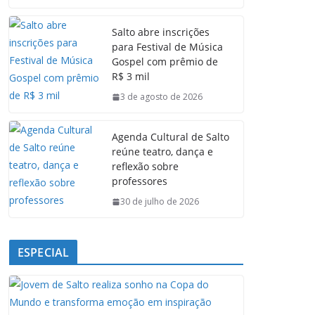
c
a
n
l
e
t
k
e
Salto abre inscrições
b
s
e
g
para Festival de Música
o
A
d
r
Gospel com prêmio de
o
p
I
a
R$ 3 mil
k
p
n
m
3 de agosto de 2026
Agenda Cultural de Salto
reúne teatro, dança e
reflexão sobre
professores
30 de julho de 2026
ESPECIAL