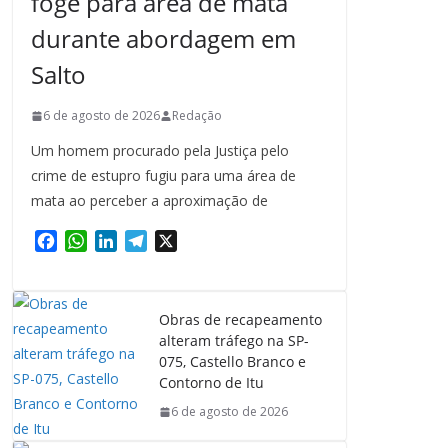
foge para área de mata
durante abordagem em
Salto
6 de agosto de 2026
Redação
Um homem procurado pela Justiça pelo
crime de estupro fugiu para uma área de
mata ao perceber a aproximação de
F
W
L
T
X
a
h
i
e
c
a
n
l
e
t
k
e
Obras de recapeamento
b
s
e
g
alteram tráfego na SP-
o
A
d
r
075, Castello Branco e
o
p
I
a
Contorno de Itu
k
p
n
m
6 de agosto de 2026