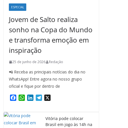
ESPECIAL
Jovem de Salto realiza
sonho na Copa do Mundo
e transforma emoção em
inspiração
25 de junho de 2026
Redação
📲 Receba as principais notícias do dia no
WhatsApp! Entre agora no nosso grupo
oficial e fique por dentro de
F
W
L
T
X
a
h
i
e
c
a
n
l
e
t
k
e
Vitória pode colocar
b
s
e
g
Brasil em jogo às 14h na