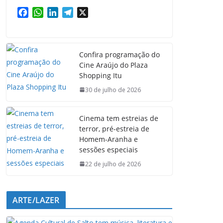
F
W
L
T
X
a
h
i
e
c
a
n
l
e
t
k
e
Confira programação do
b
s
e
g
Cine Araújo do Plaza
o
A
d
r
Shopping Itu
o
p
I
a
k
p
n
m
30 de julho de 2026
Cinema tem estreias de
terror, pré-estreia de
Homem-Aranha e
sessões especiais
22 de julho de 2026
ARTE/LAZER