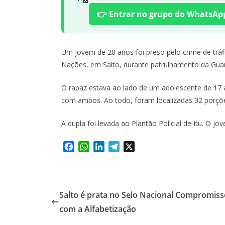
👉 Entrar no grupo do WhatsAp
Um jovem de 20 anos foi preso pelo crime de tráf
Nações, em Salto, durante patrulhamento da Guard
O rapaz estava ao lado de um adolescente de 17
com ambos. Ao todo, foram localizadas 32 porçõe
A dupla foi levada ao Plantão Policial de Itu. O j
F
W
L
T
X
a
h
i
e
c
a
n
l
e
t
k
e
b
s
e
g
Salto é prata no Selo Nacional Compromiss
o
A
d
r
com a Alfabetização
o
p
I
a
k
p
n
m