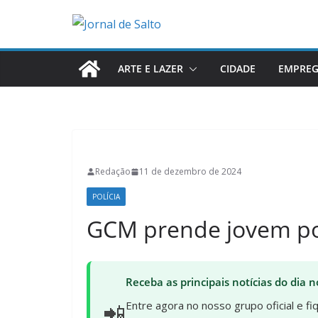
Pular
para
o
conteúdo
ARTE E LAZER
CIDADE
EMPRE
Redação
11 de dezembro de 2024
POLÍCIA
GCM prende jovem por
Receba as principais notícias do dia
📲
Entre agora no nosso grupo oficial e f