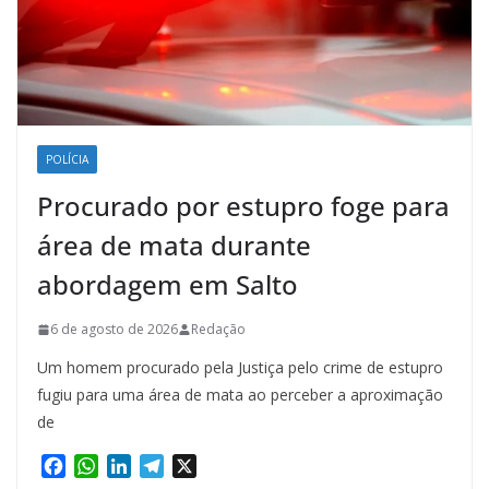
POLÍCIA
Procurado por estupro foge para
área de mata durante
abordagem em Salto
6 de agosto de 2026
Redação
Um homem procurado pela Justiça pelo crime de estupro
fugiu para uma área de mata ao perceber a aproximação
de
F
W
L
T
X