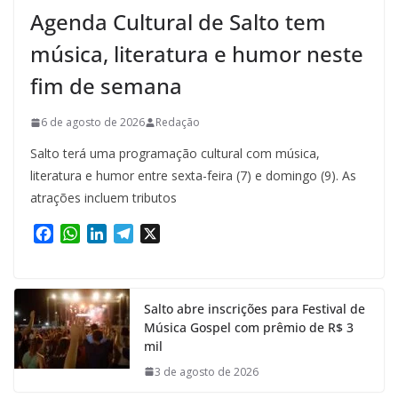
Agenda Cultural de Salto tem
música, literatura e humor neste
fim de semana
6 de agosto de 2026
Redação
Salto terá uma programação cultural com música,
literatura e humor entre sexta-feira (7) e domingo (9). As
atrações incluem tributos
F
W
L
T
X
a
h
i
e
c
a
n
l
e
t
k
e
Salto abre inscrições para Festival de
b
s
e
g
Música Gospel com prêmio de R$ 3
o
A
d
r
mil
o
p
I
a
k
p
n
m
3 de agosto de 2026