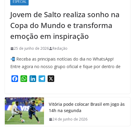
ESPECIAL
Jovem de Salto realiza sonho na
Copa do Mundo e transforma
emoção em inspiração
25 de junho de 2026
Redação
Receba as principais notícias do dia no WhatsApp!
Entre agora no nosso grupo oficial e fique por dentro de
F
W
L
T
X
a
h
i
e
c
a
n
l
e
t
k
e
Vitória pode colocar Brasil em jogo às
b
s
e
g
14h na segunda
o
A
d
r
o
p
I
a
24 de junho de 2026
k
p
n
m