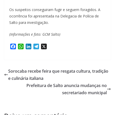
Os suspeitos conseguiram fugir e seguem foragidos. A
ocorrência foi apresentada na Delegacia de Polícia de
Salto para investigação.
(Informações e foto: GCM Salto)
F
W
L
T
X
a
h
i
e
c
a
n
l
e
t
k
e
b
s
e
g
Sorocaba recebe feira que resgata cultura, tradição
o
A
d
r
e culinária italiana
o
p
I
a
Prefeitura de Salto anuncia mudanças no
k
p
n
m
secretariado municipal