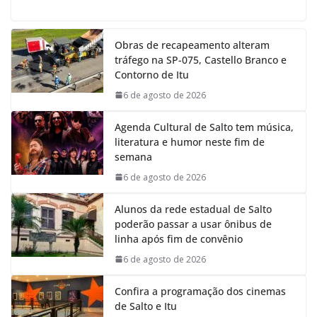
a
h
i
e
c
a
n
l
e
t
k
e
Obras de recapeamento alteram
b
s
e
g
tráfego na SP-075, Castello Branco e
o
A
d
r
Contorno de Itu
o
p
I
a
k
p
n
m
6 de agosto de 2026
Agenda Cultural de Salto tem música,
literatura e humor neste fim de
semana
6 de agosto de 2026
Alunos da rede estadual de Salto
poderão passar a usar ônibus de
linha após fim de convênio
6 de agosto de 2026
Confira a programação dos cinemas
de Salto e Itu