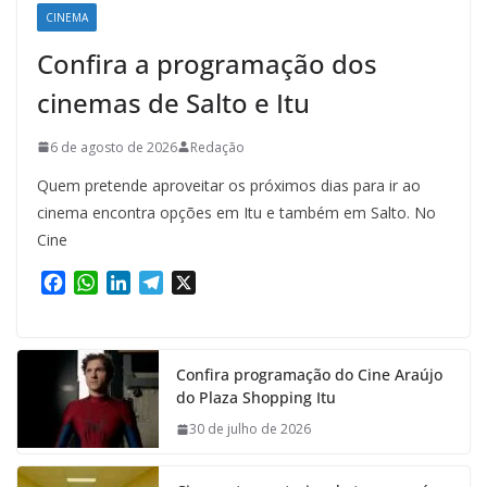
CINEMA
Confira a programação dos
cinemas de Salto e Itu
6 de agosto de 2026
Redação
Quem pretende aproveitar os próximos dias para ir ao
cinema encontra opções em Itu e também em Salto. No
Cine
F
W
L
T
X
a
h
i
e
c
a
n
l
e
t
k
e
Confira programação do Cine Araújo
b
s
e
g
do Plaza Shopping Itu
o
A
d
r
o
p
I
a
30 de julho de 2026
k
p
n
m